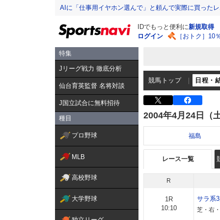
AIに「仕事用イヤホン選んで」と頼んで実際に買った
IDでもっと便利に
新規取得
ログイン
［おトク］10
特集
Jリーグ戦力 徹底分析
競馬トップ
日程・
仙台育英監督 名将対談
J国立試合に無料招待
2004年4月24日（
種目
プロ野球
福島
MLB
レース一覧
高校野球
R
大学野球
サラ系
1R
10:10
芝・右・
独立リーグ