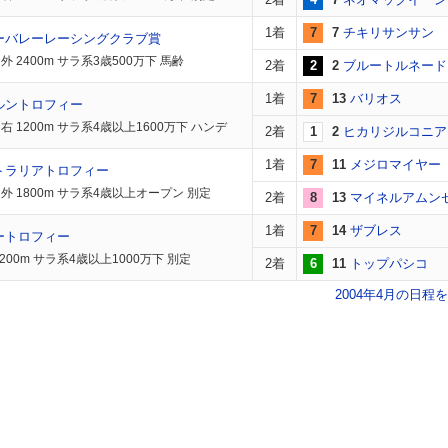
1着
7
7
チキリサンサン
ーバレーレーシングクラブ賞
 2400m サラ系3歳500万下 馬齢
2着
2
2
ブルートルネード
1着
7
13
バリオス
ルントロフィー
右 1200m サラ系4歳以上1600万下 ハンデ
2着
1
2
ヒカリジルコニア
1着
7
11
メジロマイヤー
トラリアトロフィー
外 1800m サラ系4歳以上オープン 別定
2着
8
13
マイネルアムン
1着
7
14
ザブレス
ートロフィー
200m サラ系4歳以上1000万下 別定
2着
6
11
トップパシコ
2004年4月の日程