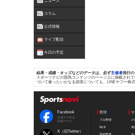
ニュース
コラム
公式情報
ライブ配信
今日の予定
結果・成績・オッズなどのデータは、必ず
主催者
発行の
スポーツナビの競馬コンテンツのページ上に掲載されて
づいて被ったいかなる損害についても、LINEヤフー株
Facebook
野球
サ
スポーツナビ
プロ野球
J
公式ページ
MLB
海
X（旧Twitter）
高校野球
サ