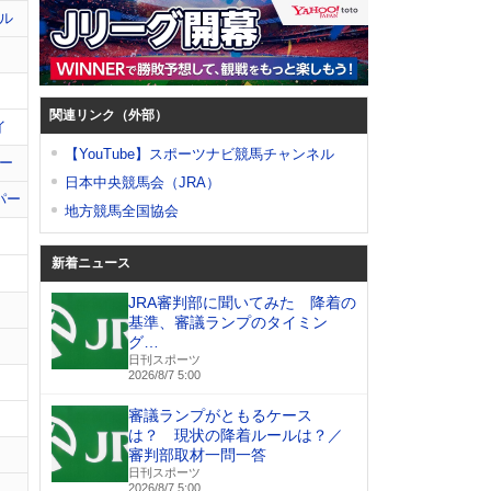
ル
関連リンク（外部）
イ
【YouTube】スポーツナビ競馬チャンネル
ー
日本中央競馬会（JRA）
パー
地方競馬全国協会
新着ニュース
JRA審判部に聞いてみた 降着の
基準、審議ランプのタイミン
グ…
日刊スポーツ
2026/8/7 5:00
審議ランプがともるケース
は？ 現状の降着ルールは？／
審判部取材一問一答
日刊スポーツ
2026/8/7 5:00