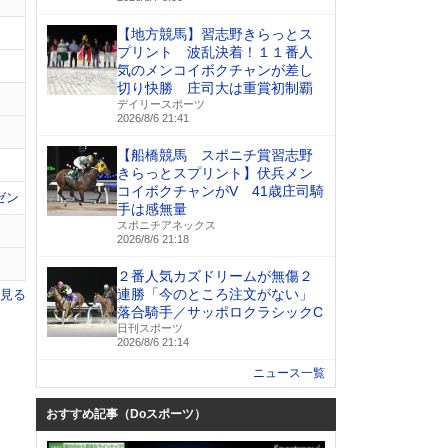
【地方競馬】習志野きらっとス
プリント 波乱決着！１１番人
気のメンコイボクチャンが差し
切り快勝 庄司大は重賞初制覇
デイリースポーツ
2026/8/6 21:41
【船橋競馬 スポニチ賞習志野
きらっとスプリント】伏兵メン
コイボクチャンがV 41歳庄司騎
ゼン
手は感無量
スポニチアネックス
2026/8/6 21:18
２番人気カズドリームが無傷２
連勝「今のところ注文がない」
を見る
落合騎手／サッポロクラシックC
日刊スポーツ
2026/8/6 21:14
ニュース一覧
おすすめ記事（Doスポーツ）