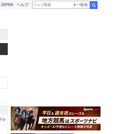
! JAPAN
ヘルプ
一松旬
検索
サル