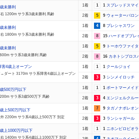
1着
1
1
スプレッドスマイ
3歳未勝利
右 1200m サラ系3歳未勝利 馬齢
2着
5
9
ウォーターバロン
1着
4
8
プレシャスワン
3歳未勝利
右 1800m サラ系3歳未勝利 馬齢
2着
8
15
ハードオブプレ
1着
5
9
トーホウファイタ
3歳未勝利
1600m サラ系3歳未勝利 馬齢
2着
8
16
カネトシプロス
障害4歳上オープン
1着
1
1
クールジョイ
→ダート 3170m サラ系障害4歳以上オープン
2着
3
3
シンメイロッチ
1着
1
1
ポートマーメイド
歳500万円以下
200m サラ系3歳500万下 馬齢
2着
3
4
エンジェルクルー
1着
7
9
タガノナポレオン
歳上500万円以下
外 2200m サラ系4歳以上500万下 別定
2着
3
3
ランシャガール
1着
1
1
ニホンピロビオラ
歳上1000万円以下
 1400m サラ系4歳以上1000万下 別定
2着
4
7
ネオマックイーン