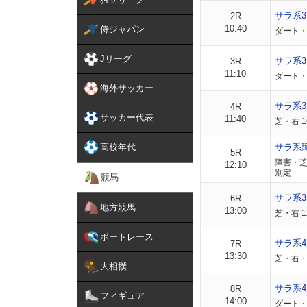
サラ系
2R
10:40
侍ジャパン
ダート・
Jリーグ
サラ系
3R
11:10
ダート・
海外サッカー
サラ系
4R
サッカー代表
11:40
芝・右 
高校年代
サラ系
5R
障害・芝
12:10
別定
競馬
サラ系3
6R
地方競馬
13:00
芝・右 1
ボートレース
サラ系4
7R
13:30
芝・右・
大相撲
サラ系4
8R
フィギュア
14:00
ダート・右