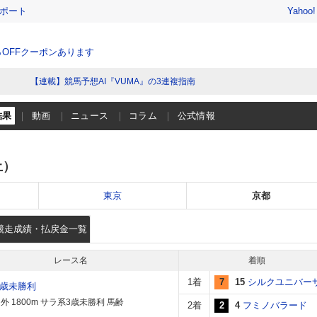
レポート
Yahoo
％OFFクーポンあります
【連載】競馬予想AI『VUMA』の3連複指南
結果
動画
ニュース
コラム
公式情報
土）
東京
京都
競走成績・払戻金一覧
レース名
着順
1着
7
15
シルクユニバー
3歳未勝利
外 1800m サラ系3歳未勝利 馬齢
2着
2
4
フミノバラード