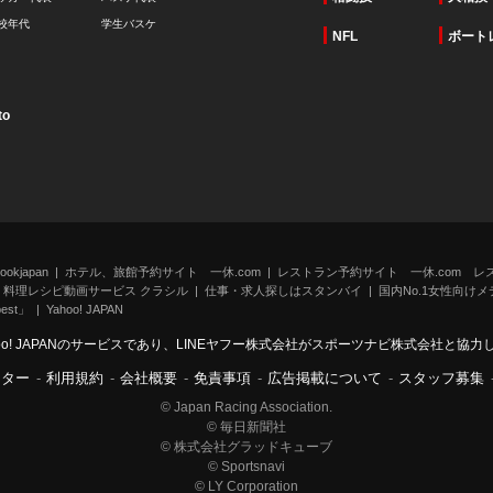
校年代
学生バスケ
NFL
ボート
to
kjapan
ホテル、旅館予約サイト 一休.com
レストラン予約サイト 一休.com レ
料理レシピ動画サービス クラシル
仕事・求人探しはスタンバイ
国内No.1女性向けメデ
st」
Yahoo! JAPAN
oo! JAPANのサービスであり、LINEヤフー株式会社がスポーツナビ株式会社と協
ンター
-
利用規約
-
会社概要
-
免責事項
-
広告掲載について
-
スタッフ募集
© Japan Racing Association.
© 毎日新聞社
© 株式会社グラッドキューブ
© Sportsnavi
© LY Corporation