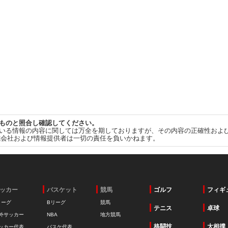
ものと照合し確認してください。
いる情報の内容に関しては万全を期しておりますが、その内容の正確性およ
式会社および情報提供者は一切の責任を負いかねます。
ッカー
バスケット
競馬
ゴルフ
フィギ
リーグ
Bリーグ
競馬
テニス
卓球
外サッカー
NBA
地方競馬
格闘技
大相撲
ッカー代表
バスケ代表