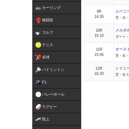
カーリング
ムーニ
9R
14:35
芝・右・外
格闘技
メルボ
10R
ゴルフ
15:10
ダート・
テニス
オース
11R
15:45
芝・右・
卓球
シドニ
12R
バドミントン
16:20
芝・右 1
F1
バレーボール
ラグビー
陸上