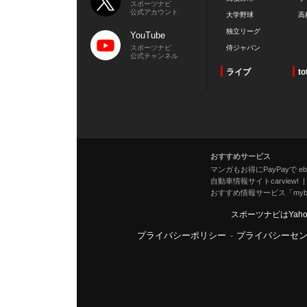
スポーツナビ
公式アカウント
大学野球
高
独立リーグ
YouTube
スポーツナビ
侍ジャパン
公式チャンネル
ライブ
to
おすすめサービス
マンガもお得にPayPayで eboo
自動車情報サイトcarview!
おすすめ情報サービス「mybe
スポーツナビはYah
プライバシーポリシー
-
プライバシーセ