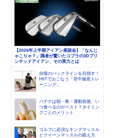
【2026年上半期アイアン座談会】「なんじ
ゃこりゃ？」識者が驚いたコブラの3Dプリ
ンテッドアイアン、その実力とは
自慢のバックラインを目指す！
HIITでおこなう「背中徹底トレ
ーニング」
バナナは朝・夜・運動前後、い
つ食べるのがベスト？タイミン
グごとのメリット
ゴルフに必須なキングマッスル
とクイーンマッスルの鍛え方