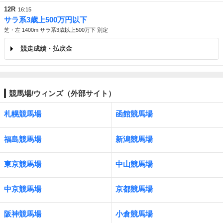
12R
16:15
サラ系3歳上500万円以下
芝・左 1400m サラ系3歳以上500万下 別定
競走成績・払戻金
競馬場/ウィンズ（外部サイト）
札幌競馬場
函館競馬場
福島競馬場
新潟競馬場
東京競馬場
中山競馬場
中京競馬場
京都競馬場
阪神競馬場
小倉競馬場