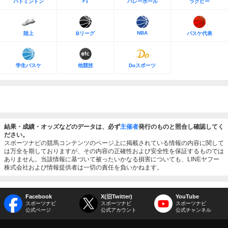
F1
バドミントン
バレーボール
ラグビー
NBA
陸上
Bリーグ
バスケ代表
学生バスケ
他競技
Doスポーツ
結果・成績・オッズなどのデータは、必ず
主催者
発行のものと照合し確認してく
ださい。
スポーツナビの競馬コンテンツのページ上に掲載されている情報の内容に関して
は万全を期しておりますが、その内容の正確性および安全性を保証するものでは
ありません。当該情報に基づいて被ったいかなる損害についても、LINEヤフー
株式会社および情報提供者は一切の責任を負いかねます。
Facebook
X(旧Twitter)
YouTube
スポーツナビ
スポーツナビ
スポーツナビ
公式ページ
公式アカウント
公式チャンネル