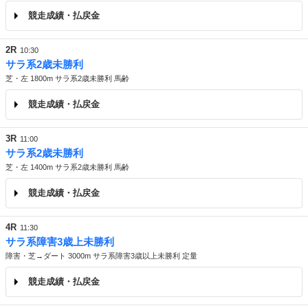
競走成績・払戻金
2R
10:30
サラ系2歳未勝利
芝・左 1800m サラ系2歳未勝利 馬齢
競走成績・払戻金
3R
11:00
サラ系2歳未勝利
芝・左 1400m サラ系2歳未勝利 馬齢
競走成績・払戻金
4R
11:30
サラ系障害3歳上未勝利
障害・芝→ダート 3000m サラ系障害3歳以上未勝利 定量
競走成績・払戻金