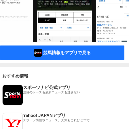
競馬情報をアプリで見る
おすすめ情報
スポーツナビ公式アプリ
注目のレースも最新ニュースも逃さない
Yahoo! JAPANアプリ
スポーツ情報やニュース、天気もこれひとつで