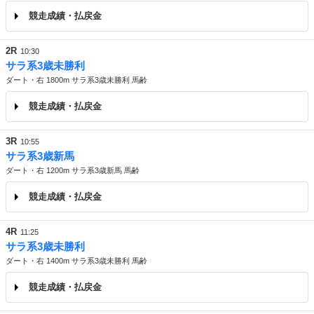
競走成績・払戻金
2R
10:30
サラ系3歳未勝利
ダート・右 1800m サラ系3歳未勝利 馬齢
競走成績・払戻金
3R
10:55
サラ系3歳新馬
ダート・右 1200m サラ系3歳新馬 馬齢
競走成績・払戻金
4R
11:25
サラ系3歳未勝利
ダート・右 1400m サラ系3歳未勝利 馬齢
競走成績・払戻金