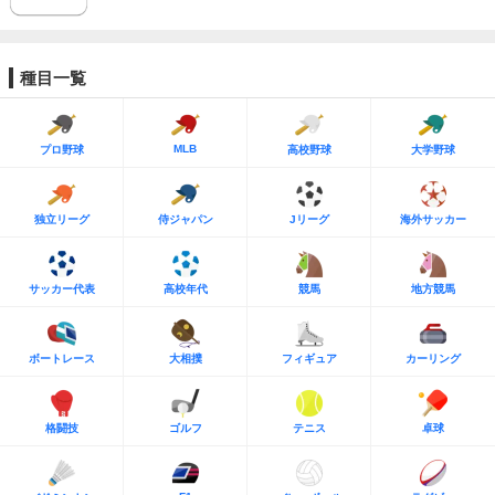
種目一覧
MLB
プロ野球
高校野球
大学野球
独立リーグ
侍ジャパン
Jリーグ
海外サッカー
サッカー代表
高校年代
競馬
地方競馬
ボートレース
大相撲
フィギュア
カーリング
格闘技
ゴルフ
テニス
卓球