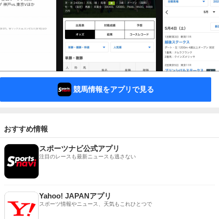
競馬情報をアプリで見る
おすすめ情報
スポーツナビ公式アプリ
注目のレースも最新ニュースも逃さない
Yahoo! JAPANアプリ
スポーツ情報やニュース、天気もこれひとつで