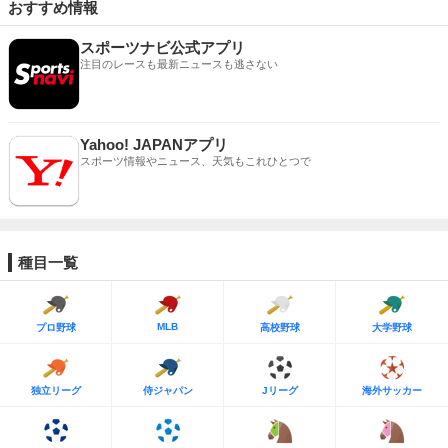
おすすめ情報
スポーツナビ公式アプリ
注目のレースも最新ニュースも逃さない
Yahoo! JAPANアプリ
スポーツ情報やニュース、天気もこれひとつで
種目一覧
MLB
プロ野球
高校野球
大学野球
独立リーグ
侍ジャパン
Jリーグ
海外サッカー