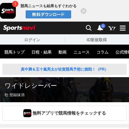
競馬ニュースも結果もすぐわかる
閉じる
スポーツナビ
検索
通知
i
ログイン
ID新規取得
競馬トップ
日程・結果
動画
ニュース
コラム
公式情
真中満＆五十嵐亮太が佐賀競馬予想に挑戦！（PR）
ワイドレシーバー
牡 登録抹消
無料アプリで競馬情報をチェックする