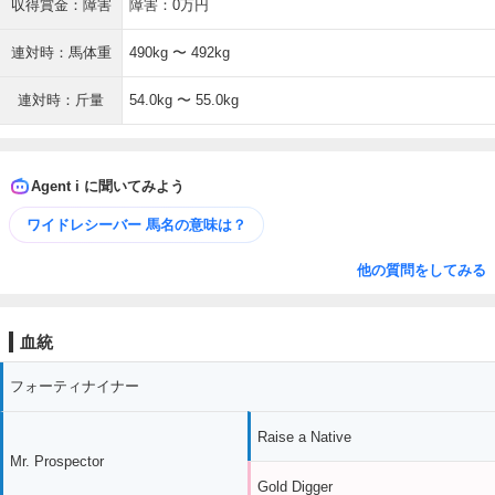
収得賞金：障害
障害：0万円
連対時：馬体重
490kg 〜 492kg
連対時：斤量
54.0kg 〜 55.0kg
Agent i に聞いてみよう
ワイドレシーバー 馬名の意味は？
他の質問をしてみる
血統
フォーティナイナー
Raise a Native
Mr. Prospector
Gold Digger