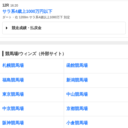
12R
16:20
サラ系4歳上1000万円以下
ダート・右 1200m サラ系4歳以上1000万下 別定
競走成績・払戻金
競馬場/ウィンズ（外部サイト）
札幌競馬場
函館競馬場
福島競馬場
新潟競馬場
東京競馬場
中山競馬場
中京競馬場
京都競馬場
阪神競馬場
小倉競馬場