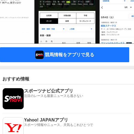
競馬情報をアプリで見る
おすすめ情報
スポーツナビ公式アプリ
注目のレースも最新ニュースも逃さない
Yahoo! JAPANアプリ
スポーツ情報やニュース、天気もこれひとつで