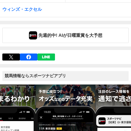
ウィンズ・エクセル
先週的中! AIが日曜重賞を大予想
競馬情報ならスポーツナビアプリ