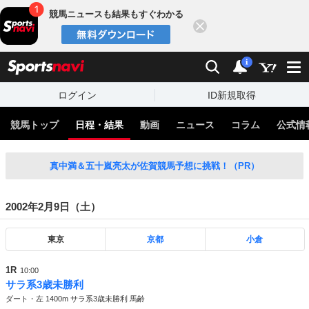
競馬ニュースも結果もすぐわかる
閉じる
スポーツナビ
検索
通知
i
ログイン
ID新規取得
競馬トップ
日程・結果
動画
ニュース
コラム
公式情
真中満＆五十嵐亮太が佐賀競馬予想に挑戦！（PR）
2002年2月9日（土）
東京
京都
小倉
1R
10:00
サラ系3歳未勝利
ダート・左 1400m サラ系3歳未勝利 馬齢