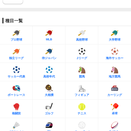
種目一覧
MLB
プロ野球
高校野球
大学野球
独立リーグ
侍ジャパン
Jリーグ
海外サッカー
サッカー代表
高校年代
競馬
地方競馬
ボートレース
大相撲
フィギュア
カーリング
格闘技
ゴルフ
テニス
卓球