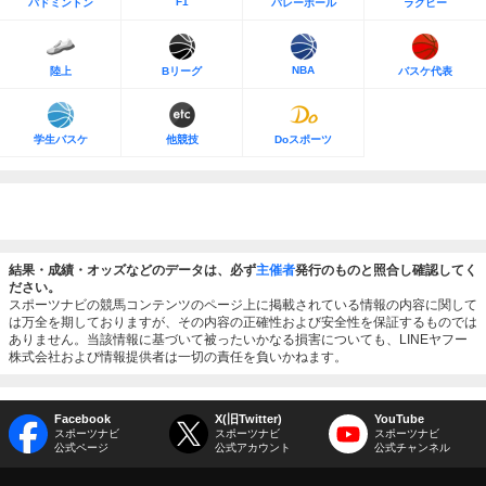
F1
バドミントン
バレーボール
ラグビー
NBA
陸上
Bリーグ
バスケ代表
学生バスケ
他競技
Doスポーツ
結果・成績・オッズなどのデータは、必ず
主催者
発行のものと照合し確認してく
ださい。
スポーツナビの競馬コンテンツのページ上に掲載されている情報の内容に関して
は万全を期しておりますが、その内容の正確性および安全性を保証するものでは
ありません。当該情報に基づいて被ったいかなる損害についても、LINEヤフー
株式会社および情報提供者は一切の責任を負いかねます。
Facebook
X(旧Twitter)
YouTube
スポーツナビ
スポーツナビ
スポーツナビ
公式ページ
公式アカウント
公式チャンネル