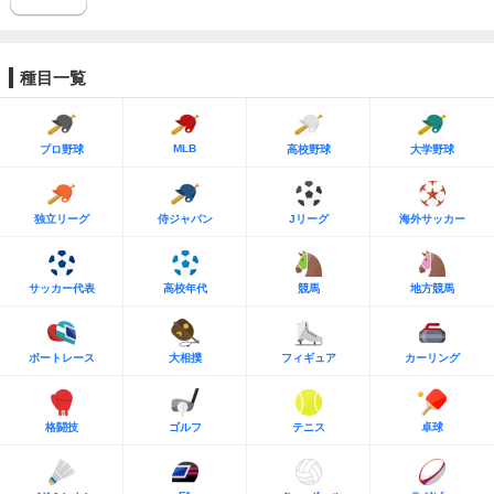
種目一覧
MLB
プロ野球
高校野球
大学野球
独立リーグ
侍ジャパン
Jリーグ
海外サッカー
サッカー代表
高校年代
競馬
地方競馬
ボートレース
大相撲
フィギュア
カーリング
格闘技
ゴルフ
テニス
卓球