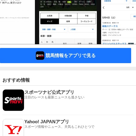
競馬情報をアプリで見る
おすすめ情報
スポーツナビ公式アプリ
注目のレースも最新ニュースも逃さない
Yahoo! JAPANアプリ
スポーツ情報やニュース、天気もこれひとつで