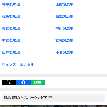
札幌競馬場
函館競馬場
福島競馬場
新潟競馬場
東京競馬場
中山競馬場
中京競馬場
京都競馬場
阪神競馬場
小倉競馬場
ウィンズ・エクセル
競馬情報ならスポーツナビアプリ