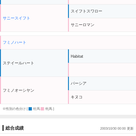
スイフトスワロー
サニースイフト
サニーロマン
フミノハート
Habitat
ステイールハート
パーシア
フミノオーシヤン
キヌコ
※性別の色分け [
:牡馬
:牝馬 ]
総合成績
2003/10/30 00:00