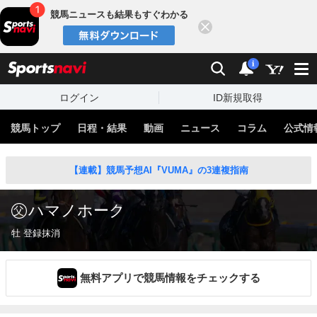
競馬ニュースも結果もすぐわかる
閉じる
スポーツナビ
検索
通知
i
ログイン
ID新規取得
競馬トップ
日程・結果
動画
ニュース
コラム
公式情
【連載】競馬予想AI『VUMA』の3連複指南
ハマノホーク
牡 登録抹消
無料アプリで競馬情報をチェックする