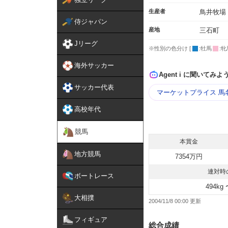
生産者
鳥井牧場
侍ジャパン
産地
三石町
Jリーグ
※性別の色分け [
:牡馬
:牝
海外サッカー
Agent i に聞いてみよ
サッカー代表
マーケットプライス 馬
高校年代
競馬
本賞金
地方競馬
7354万円
連対時
ボートレース
494kg 
大相撲
2004/11/8 00:00
フィギュア
総合成績