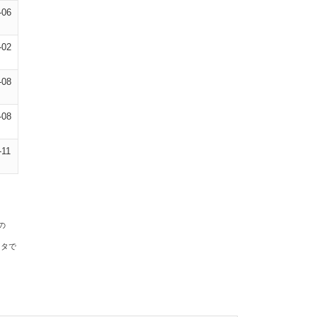
-06
-02
-08
-08
-11
の
ータで