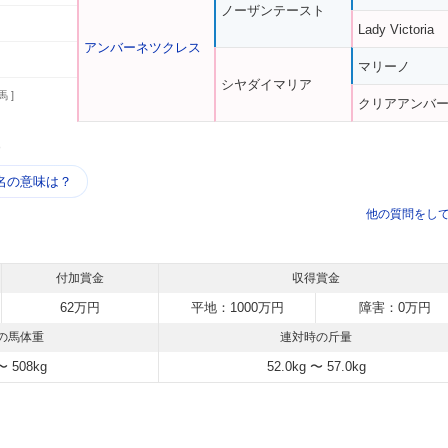
ノーザンテースト
Lady Victoria
アンバーネツクレス
マリーノ
シヤダイマリア
馬 ]
クリアアンバ
う
名の意味は？
他の質問をし
付加賞金
収得賞金
62万円
平地：1000万円
障害：0万円
の馬体重
連対時の斤量
〜 508kg
52.0kg 〜 57.0kg