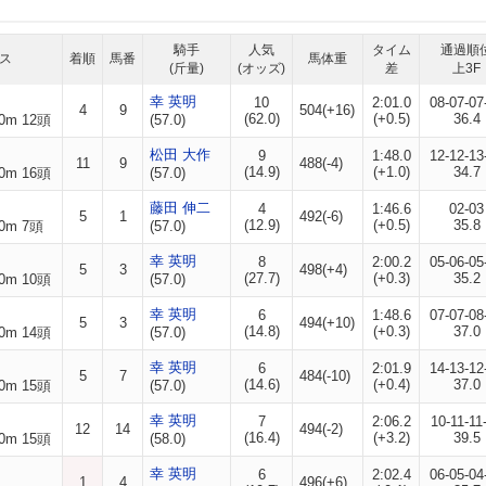
騎手
人気
タイム
通過順
ス
着順
馬番
馬体重
(斤量)
(オッズ)
差
上3F
幸 英明
10
2:01.0
08-07-07
4
9
504(+16)
(62.0)
(+0.5)
36.4
0m 12頭
(57.0)
松田 大作
9
1:48.0
12-12-13
11
9
488(-4)
(14.9)
(+1.0)
34.7
0m 16頭
(57.0)
藤田 伸二
4
1:46.6
02-03
5
1
492(-6)
(12.9)
(+0.5)
35.8
0m 7頭
(57.0)
幸 英明
8
2:00.2
05-06-05
5
3
498(+4)
(27.7)
(+0.3)
35.2
0m 10頭
(57.0)
幸 英明
6
1:48.6
07-07-08
5
3
494(+10)
(14.8)
(+0.3)
37.0
0m 14頭
(57.0)
幸 英明
6
2:01.9
14-13-12
5
7
484(-10)
(14.6)
(+0.4)
37.0
0m 15頭
(57.0)
幸 英明
7
2:06.2
10-11-11
12
14
494(-2)
(16.4)
(+3.2)
39.5
0m 15頭
(58.0)
幸 英明
6
2:02.4
06-05-04
1
4
496(+6)