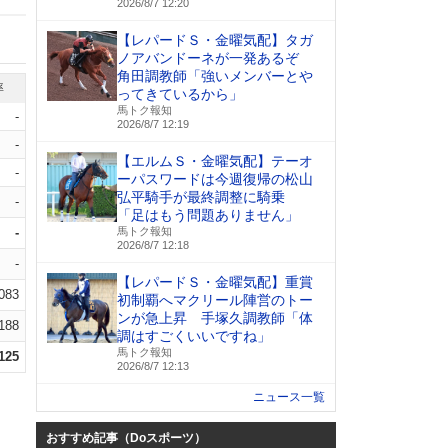
2026/8/7 12:20
【レパードＳ・金曜気配】タガ
ノアバンドーネが一発あるぞ
角田調教師「強いメンバーとや
率
ってきているから」
馬トク報知
-
2026/8/7 12:19
-
【エルムＳ・金曜気配】テーオ
-
ーパスワードは今週復帰の松山
弘平騎手が最終調整に騎乗
-
「足はもう問題ありません」
-
馬トク報知
2026/8/7 12:18
-
【レパードＳ・金曜気配】重賞
.083
初制覇へマクリール陣営のトー
ンが急上昇 手塚久調教師「体
.188
調はすごくいいですね」
馬トク報知
.125
2026/8/7 12:13
ニュース一覧
おすすめ記事（Doスポーツ）