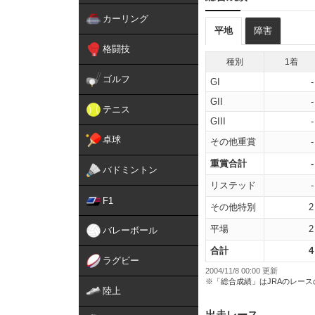
カーリング
平地
障害
格闘技
種別
1着
ゴルフ
GI
-
GII
-
テニス
GIII
-
卓球
その他重賞
-
重賞合計
-
バドミントン
リステッド
-
F1
その他特別
2
平場
2
バレーボール
合計
4
ラグビー
2004/11/8 00:00 更新
※「総合成績」はJRAのレー
陸上
出走レース