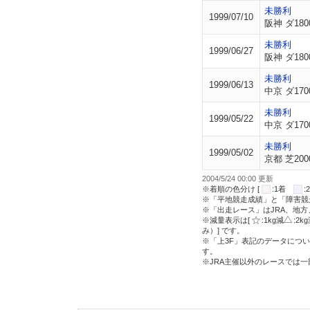
未勝利
1999/07/10
阪神 ダ180
未勝利
1999/06/27
阪神 ダ180
未勝利
1999/06/13
中京 ダ170
未勝利
1999/05/22
中京 ダ170
未勝利
1999/05/02
京都 芝200
2004/5/24 00:00 更新
※着順の色分け [
:1着
※「平地競走成績」と「障害競
※「出走レース」はJRA、地
※減量表示は[
:1kg減
:2k
み）] です。
※「上3F」表記のデータについ
す。
※JRA主催以外のレースでは