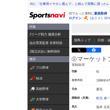
AIに「仕事用イヤホン選んで」と頼んで実際に買った
IDでもっと便利に
新規取得
ログイン
［おトク］10
特集
Jリーグ戦力 徹底分析
競馬トップ
日程・
仙台育英監督 名将対談
J国立試合に無料招待
マーケット
種目
登録抹消
プロ野球
性齢
牡
MLB
生年月日
1996年4
高校野球
毛色
栗毛
調教師（所属）
松元 省一
大学野球
馬主
福本 圭佐
独立リーグ