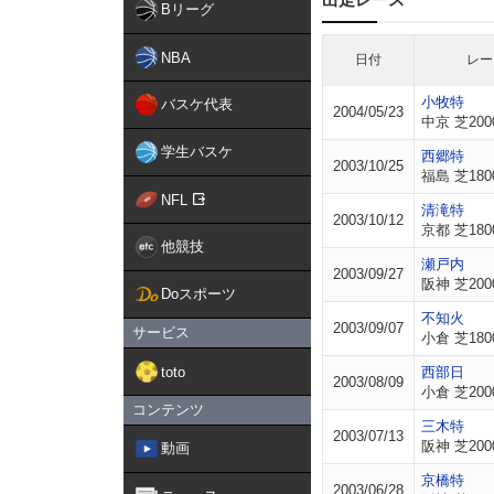
Bリーグ
NBA
日付
レー
小牧特
バスケ代表
2004/05/23
中京 芝200
学生バスケ
西郷特
2003/10/25
福島 芝180
NFL
清滝特
2003/10/12
京都 芝180
他競技
瀬戸内
2003/09/27
阪神 芝200
Doスポーツ
不知火
2003/09/07
サービス
小倉 芝180
toto
西部日
2003/08/09
小倉 芝200
コンテンツ
三木特
2003/07/13
阪神 芝200
動画
京橋特
2003/06/28