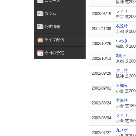
ニュース
阪神 芝200
フィリ
コラム
2003/06/15
中京 芝200
衣笠特
公式情報
2002/11/09
京都 芝180
ライブ配信
いわき
2002/10/26
福島 芝180
今日の予定
3歳上
2002/10/13
京都 芝200
夕月特
2002/09/29
阪神 芝200
不知火
2002/09/01
小倉 芝200
玄海特
2002/08/24
小倉 芝180
フィリ
2002/08/04
小倉 芝180
九スポ
2002/07/27
小倉 芝200