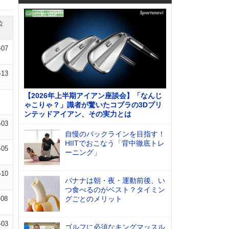
位
-07
-13
【2026年上半期アイアン座談会】「なんじ
ゃこりゃ？」識者が驚いたコブラの3Dプリ
ンテッドアイアン、その実力とは
-03
自慢のバックラインを目指す！
HIITでおこなう「背中徹底トレ
-05
ーニング」
-10
バナナは朝・夜・運動前後、い
つ食べるのがベスト？タイミン
-08
グごとのメリット
-03
ゴルフに必須なキングマッスル