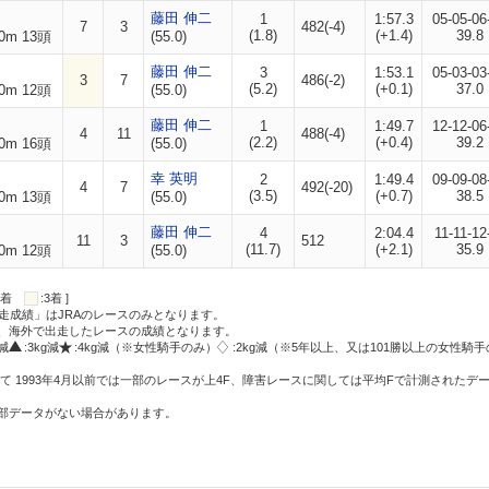
藤田 伸二
1
1:57.3
05-05-06
7
3
482(-4)
(1.8)
(+1.4)
39.8
0m 13頭
(55.0)
藤田 伸二
3
1:53.1
05-03-03
3
7
486(-2)
(5.2)
(+0.1)
37.0
0m 12頭
(55.0)
藤田 伸二
1
1:49.7
12-12-06
4
11
488(-4)
(2.2)
(+0.4)
39.2
0m 16頭
(55.0)
幸 英明
2
1:49.4
09-09-08
4
7
492(-20)
(3.5)
(+0.7)
38.5
0m 13頭
(55.0)
藤田 伸二
4
2:04.4
11-11-12
11
3
512
(11.7)
(+2.1)
35.9
0m 12頭
(55.0)
:2着
:3着 ]
走成績」はJRAのレースのみとなります。
方、海外で出走したレースの成績となります。
g減
:3kg減
:4kg減（※女性騎手のみ）
:2kg減（※5年以上、又は101勝以上の女性騎手
て 1993年4月以前では一部のレースが上4F、障害レースに関しては平均Fで計測されたデ
一部データがない場合があります。