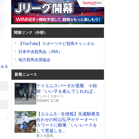
ー
関連リンク（外部）
【YouTube】スポーツナビ競馬チャンネル
日本中央競馬会（JRA）
地方競馬全国協会
てみる
新着ニュース
テイエムスパーダが退厩 小椋
師「いい子を産んでくれれば」
サンケイスポーツ
2026/8/7 12:30
【エルムS・生情報】先週騎乗見
合わせの松山弘平がテーオーパ
スワードに騎乗「いいレースを
して恩返しを」
東スポ競馬