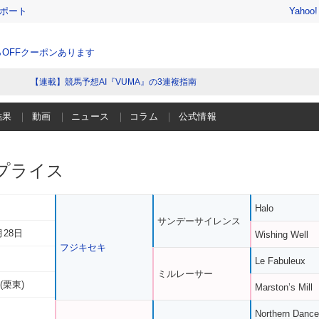
レポート
Yahoo
％OFFクーポンあります
【連載】競馬予想AI『VUMA』の3連複指南
結果
動画
ニュース
コラム
公式情報
プライス
Halo
サンデーサイレンス
月28日
Wishing Well
フジキセキ
Le Fabuleux
ミルレーサー
(栗東)
Marston’s Mill
Northern Dance