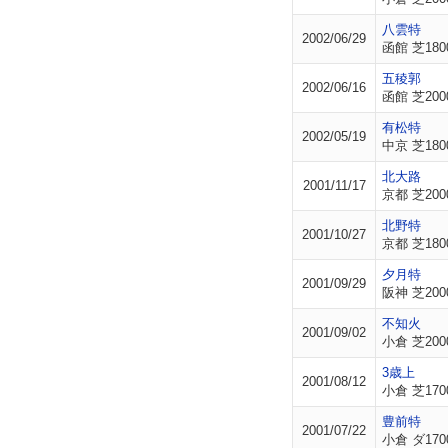
八雲特
2002/06/29
函館 芝180
五稜郭
2002/06/16
函館 芝200
有松特
2002/05/19
中京 芝180
北大路
2001/11/17
京都 芝200
北野特
2001/10/27
京都 芝180
夕月特
2001/09/29
阪神 芝200
不知火
2001/09/02
小倉 芝200
3歳上
2001/08/12
小倉 芝170
豊前特
2001/07/22
小倉 ダ170