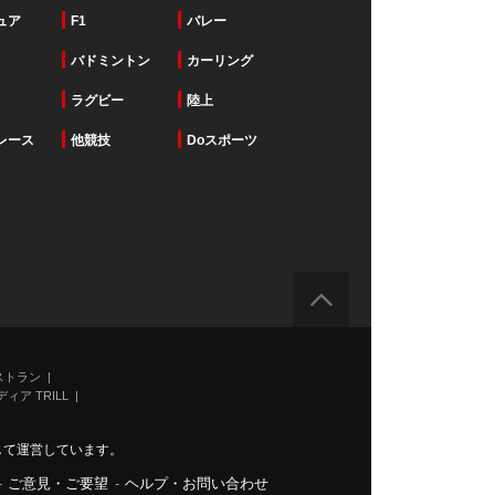
ュア
F1
バレー
バドミントン
カーリング
ラグビー
陸上
レース
他競技
Doスポーツ
ストラン
ィア TRILL
力して運営しています。
-
ご意見・ご要望
-
ヘルプ・お問い合わせ