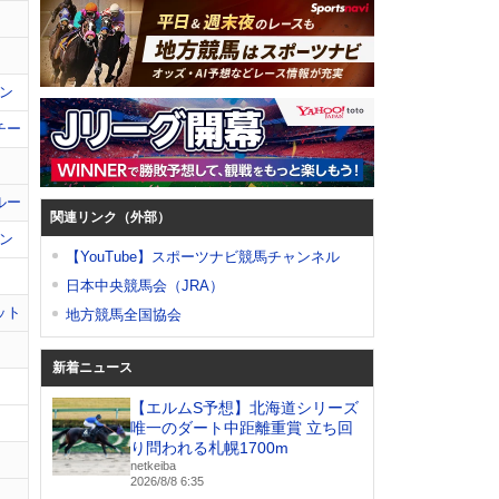
ン
チー
ルー
関連リンク（外部）
ン
【YouTube】スポーツナビ競馬チャンネル
日本中央競馬会（JRA）
ット
地方競馬全国協会
新着ニュース
【エルムS予想】北海道シリーズ
唯一のダート中距離重賞 立ち回
り問われる札幌1700m
netkeiba
2026/8/8 6:35