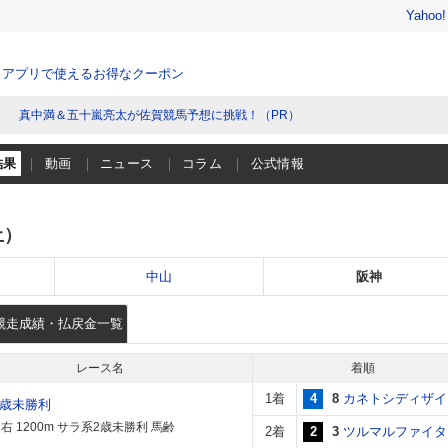
Yahoo
、アプリで使えるお得なクーポン
真中満＆五十嵐亮太が佐賀競馬予想に挑戦！（PR）
結果
動画
ニュース
コラム
公式情報
土）
中山
阪神
競走成績・払戻金一覧
レース名
着順
1着
4
8
カネトシディザイ
2歳未勝利
右 1200m サラ系2歳未勝利 馬齢
2着
2
3
ツルマルファイタ