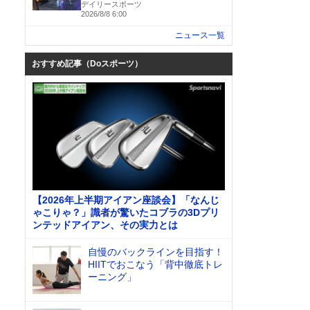
デイリースポーツ
2026/8/8 6:00
ニュース一覧
おすすめ記事（Doスポーツ）
【2026年上半期アイアン座談会】「なんじ
ゃこりゃ？」識者が驚いたコブラの3Dプリ
ンテッドアイアン、その実力とは
自慢のバックラインを目指す！
HIITでおこなう「背中徹底トレ
ーニング」