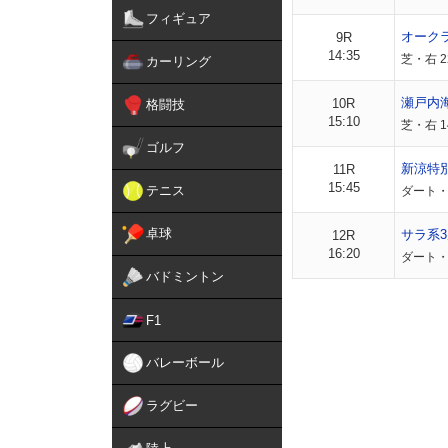
フィギュア
オーク
9R
14:35
芝・右 2
カーリング
瀬戸内
10R
格闘技
15:10
芝・右 1
ゴルフ
新涼特
11R
15:45
テニス
ダート・右
卓球
サラ系3
12R
16:20
ダート・
バドミントン
F1
バレーボール
ラグビー