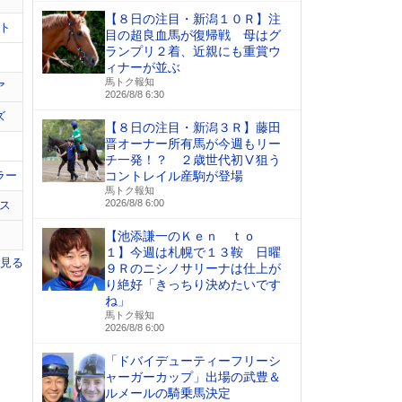
【８日の注目・新潟１０Ｒ】注
ト
目の超良血馬が復帰戦 母はグ
ランプリ２着、近親にも重賞ウ
ィナーが並ぶ
馬トク報知
ア
2026/8/8 6:30
ズ
【８日の注目・新潟３Ｒ】藤田
晋オーナー所有馬が今週もリー
チ一発！？ ２歳世代初Ⅴ狙う
ラー
コントレイル産駒が登場
馬トク報知
2026/8/8 6:00
ス
【池添謙一のＫｅｎ ｔｏ
１】今週は札幌で１３鞍 日曜
を見る
９Ｒのニシノサリーナは仕上が
り絶好「きっちり決めたいです
ね」
馬トク報知
2026/8/8 6:00
「ドバイデューティーフリーシ
ャーガーカップ」出場の武豊＆
ルメールの騎乗馬決定