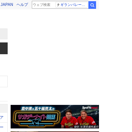
! JAPAN
ヘルプ
ギランバレー症候群
検索
ア
ー