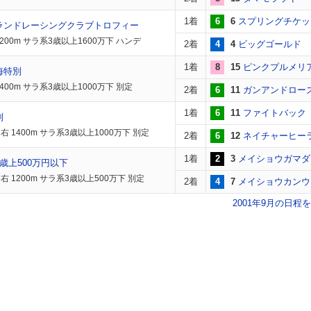
1着
6
6
スプリングチケッ
ランドレーシングクラブトロフィー
200m サラ系3歳以上1600万下 ハンデ
2着
4
4
ビッグゴールド
1着
8
15
ピンクプルメリ
海特別
400m サラ系3歳以上1000万下 別定
2着
6
11
ガンアンドロー
1着
6
11
ファイトバック
別
 1400m サラ系3歳以上1000万下 別定
2着
6
12
ネイチャーヒー
1着
2
3
メイショウガマダ
歳上500万円以下
右 1200m サラ系3歳以上500万下 別定
2着
4
7
メイショウカンウ
2001年9月の日程