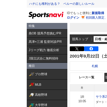
ハチにも権利がある？ ペルーの新しいルール
IDでもっと便利に
新規取得
ログイン
初回購入限定
特集
燕OB 競馬予想挑む/PR
競馬トップ
日程・
髙津×三浦 監督対談/PR
Jリーグ戦力 徹底分析
2001年9月22日（
J国立試合に無料招待
種目
札幌
プロ野球
レース一覧
MLB
R
高校野球
サラ系
1R
10:05
ダート・
大学野球