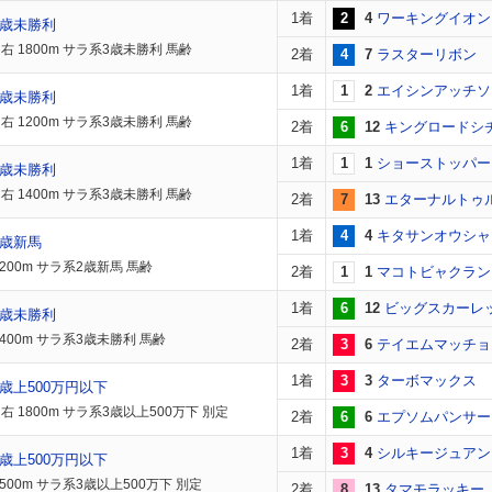
1着
2
4
ワーキングイオン
3歳未勝利
右 1800m サラ系3歳未勝利 馬齢
2着
4
7
ラスターリボン
1着
1
2
エイシンアッチソ
3歳未勝利
右 1200m サラ系3歳未勝利 馬齢
2着
6
12
キングロードシ
1着
1
1
ショーストッパー
3歳未勝利
右 1400m サラ系3歳未勝利 馬齢
2着
7
13
エターナルトゥ
1着
4
4
キタサンオウシャ
2歳新馬
200m サラ系2歳新馬 馬齢
2着
1
1
マコトビャクラン
1着
6
12
ビッグスカーレ
3歳未勝利
1400m サラ系3歳未勝利 馬齢
2着
3
6
テイエムマッチョ
1着
3
3
ターボマックス
歳上500万円以下
右 1800m サラ系3歳以上500万下 別定
2着
6
6
エプソムパンサー
1着
3
4
シルキージュアン
歳上500万円以下
500m サラ系3歳以上500万下 別定
2着
8
13
タマモラッキー