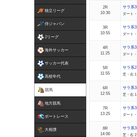
サラ系
2R
独立リーグ
10:30
ダート・
侍ジャパン
サラ系
3R
10:55
ダート・
Jリーグ
サラ系
4R
海外サッカー
11:25
ダート・
サッカー代表
サラ系
5R
11:55
芝・右 1
高校年代
サラ系
6R
競馬
12:55
芝・右 
地方競馬
サラ系3
7R
13:25
ダート・
ボートレース
サラ系3
8R
大相撲
14:00
芝・右 2