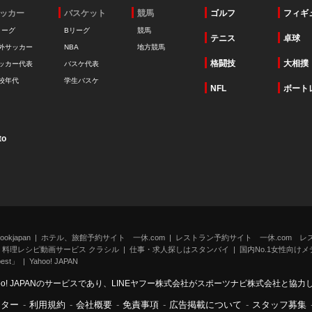
ッカー
バスケット
競馬
ゴルフ
フィギ
リーグ
Bリーグ
競馬
テニス
卓球
外サッカー
NBA
地方競馬
格闘技
大相撲
ッカー代表
バスケ代表
校年代
学生バスケ
NFL
ボート
to
kjapan
ホテル、旅館予約サイト 一休.com
レストラン予約サイト 一休.com レ
料理レシピ動画サービス クラシル
仕事・求人探しはスタンバイ
国内No.1女性向けメデ
st」
Yahoo! JAPAN
oo! JAPANのサービスであり、LINEヤフー株式会社がスポーツナビ株式会社と協
ンター
-
利用規約
-
会社概要
-
免責事項
-
広告掲載について
-
スタッフ募集