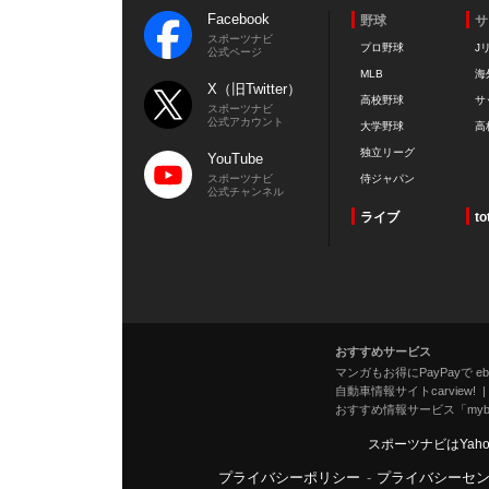
Facebook
野球
サ
スポーツナビ
プロ野球
J
公式ページ
MLB
海
X（旧Twitter）
高校野球
サ
スポーツナビ
公式アカウント
大学野球
高
独立リーグ
YouTube
スポーツナビ
侍ジャパン
公式チャンネル
ライブ
to
おすすめサービス
マンガもお得にPayPayで eboo
自動車情報サイトcarview!
おすすめ情報サービス「mybe
スポーツナビはYah
プライバシーポリシー
-
プライバシーセ