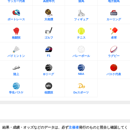
サッカー代表
高校年代
競馬
地方競馬
ボートレース
大相撲
フィギュア
カーリング
格闘技
ゴルフ
テニス
卓球
F1
バドミントン
バレーボール
ラグビー
NBA
陸上
Bリーグ
バスケ代表
学生バスケ
他競技
Doスポーツ
結果・成績・オッズなどのデータは、必ず
主催者
発行のものと照合し確認してく