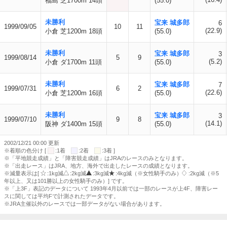
福島 芝1700m 14頭
(55.0)
未勝利
宝来 城多郎
6
1999/09/05
10
11
(22.9)
小倉 芝1200m 18頭
(55.0)
未勝利
宝来 城多郎
3
1999/08/14
5
9
(5.2)
小倉 ダ1700m 11頭
(55.0)
未勝利
宝来 城多郎
7
1999/07/31
6
2
(22.6)
小倉 芝1200m 16頭
(55.0)
未勝利
宝来 城多郎
3
1999/07/10
9
8
(14.1)
阪神 ダ1400m 15頭
(55.0)
2002/12/21 00:00 更新
※着順の色分け [
:1着
:2着
:3着 ]
※「平地競走成績」と「障害競走成績」はJRAのレースのみとなります。
※「出走レース」はJRA、地方、海外で出走したレースの成績となります。
※減量表示は[
:1kg減
:2kg減
:3kg減
:4kg減（※女性騎手のみ）
:2kg減（※5
年以上、又は101勝以上の女性騎手のみ）] です。
※「上3F」表記のデータについて 1993年4月以前では一部のレースが上4F、障害レー
スに関しては平均Fで計測されたデータです。
※JRA主催以外のレースでは一部データがない場合があります。