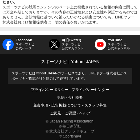
ださい。
スポーツナビの競馬コンテンツのページ上に掲載されている情報の内容に関して
は万全を期しておりますが、その内容の正確性および安全性を保証するものでは
ありません。当該情報に基づいて被ったいかなる損害についても、LINEヤフー
株式会社および情報提供者は一切の責任を負いかねます。
Facebook
X(旧Twitter)
YouTube
スポーツナビ
スポーツナビ
スポーツナビ
公式ページ
公式アカウント
公式チャンネル
スポーツナビ
Yahoo! JAPAN
スポーツナビはYahoo! JAPANのサービスであり、LINEヤフー株式会社がス
ポーツナビ株式会社と協力して運営しています。
プライバシーポリシー
プライバシーセンター
規約
会社概要
免責事項
広告掲載について
スタッフ募集
ご意見・ご要望
ヘルプ
© Japan Racing Association.
© 毎日新聞社
© 株式会社グラッドキューブ
© Sportsnavi