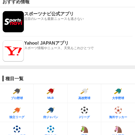
おすすめ情報
スポーツナビ公式アプリ
注目のレースも最新ニュースも逃さない
Yahoo! JAPANアプリ
スポーツ情報やニュース、天気もこれひとつで
種目一覧
MLB
プロ野球
高校野球
大学野球
独立リーグ
侍ジャパン
Jリーグ
海外サッカー