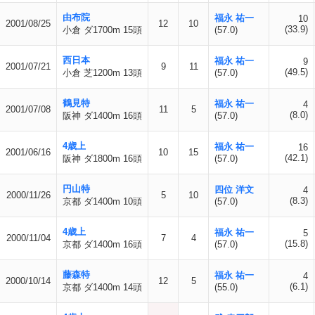
由布院
福永 祐一
10
2001/08/25
12
10
(33.9)
小倉 ダ1700m 15頭
(57.0)
西日本
福永 祐一
9
2001/07/21
9
11
(49.5)
小倉 芝1200m 13頭
(57.0)
鶴見特
福永 祐一
4
2001/07/08
11
5
(8.0)
阪神 ダ1400m 16頭
(57.0)
4歳上
福永 祐一
16
2001/06/16
10
15
(42.1)
阪神 ダ1800m 16頭
(57.0)
円山特
四位 洋文
4
2000/11/26
5
10
(8.3)
京都 ダ1400m 10頭
(57.0)
4歳上
福永 祐一
5
2000/11/04
7
4
(15.8)
京都 ダ1400m 16頭
(57.0)
藤森特
福永 祐一
4
2000/10/14
12
5
(6.1)
京都 ダ1400m 14頭
(55.0)