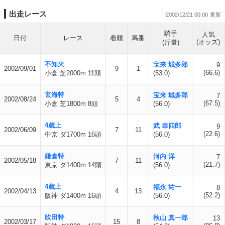
出走レース
2002/12/21 00:00
騎手
人気
日付
レース
着順
馬番
(オッズ)
(斤量)
不知火
宝来 城多郎
9
2002/09/01
9
1
(66.6)
小倉 芝2000m 11頭
(53.0)
玄海特
宝来 城多郎
7
2002/08/24
5
4
(67.5)
小倉 芝1800m 8頭
(56.0)
4歳上
武 幸四郎
9
2002/06/09
7
11
(22.6)
中京 ダ1700m 16頭
(56.0)
鎌倉特
河内 洋
7
2002/05/18
7
11
(21.7)
東京 ダ1400m 14頭
(56.0)
4歳上
福永 祐一
8
2002/04/13
4
13
(52.2)
阪神 ダ1400m 16頭
(56.0)
吹田特
秋山 真一郎
13
2002/03/17
15
8