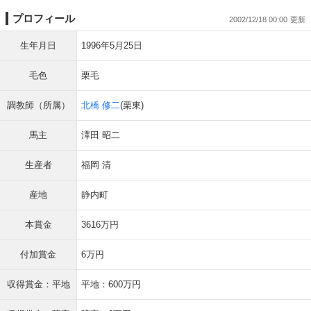
プロフィール
2002/12/18 00:00
生年月日
1996年5月25日
毛色
栗毛
調教師（所属）
北橋 修二
(栗東)
馬主
澤田 昭二
生産者
福岡 清
産地
静内町
本賞金
3616万円
付加賞金
6万円
収得賞金：平地
平地：600万円