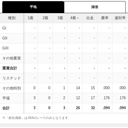
平地
障害
種別
1着
2着
3着
4着～
出走
勝率
連対率
-
-
-
-
-
-
-
GI
-
-
-
-
-
-
-
GII
-
-
-
-
-
-
-
GIII
-
-
-
-
-
-
-
その他重賞
-
-
-
-
-
-
-
重賞合計
-
-
-
-
-
-
-
リステッド
0
0
1
14
15
.000
.000
その他特別
3
0
2
12
17
.176
.176
平場
3
0
3
26
32
.094
.094
合計
※「総合成績」はJRAのレースのみとなります。