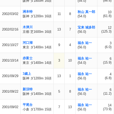
(86.8)
阪神 ダ1800m 16頭
(54.0)
洲本特
秋山 真一郎
10
2002/03/02
11
8
(61.8)
阪神 ダ1200m 16頭
(54.0)
木津川
宝来 城多郎
12
2002/02/16
13
7
(125.3)
京都 芝1600m 16頭
(56.0)
河口湖
福永 祐一
3
2001/10/27
9
4
(6.0)
東京 ダ1400m 14頭
(56.0)
赤富士
福永 祐一
6
2001/10/14
3
10
(15.9)
東京 ダ1400m 14頭
(54.0)
3歳上
福永 祐一
4
2001/09/29
13
1
(6.8)
阪神 ダ1200m 16頭
(56.0)
新涼特
福永 祐一
6
2001/09/22
5
8
(11.2)
阪神 ダ1400m 16頭
(56.0)
平尾台
福永 祐一
14
2001/09/02
7
13
(73.9)
小倉 ダ1700m 15頭
(56.0)