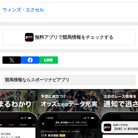
ウィンズ・エクセル
無料アプリで競馬情報をチェックする
競馬情報ならスポーツナビアプリ