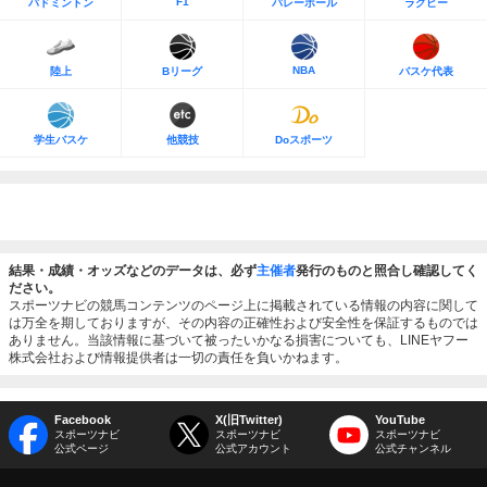
F1
バドミントン
バレーボール
ラグビー
NBA
陸上
Bリーグ
バスケ代表
学生バスケ
他競技
Doスポーツ
結果・成績・オッズなどのデータは、必ず
主催者
発行のものと照合し確認してく
ださい。
スポーツナビの競馬コンテンツのページ上に掲載されている情報の内容に関して
は万全を期しておりますが、その内容の正確性および安全性を保証するものでは
ありません。当該情報に基づいて被ったいかなる損害についても、LINEヤフー
株式会社および情報提供者は一切の責任を負いかねます。
Facebook
X(旧Twitter)
YouTube
スポーツナビ
スポーツナビ
スポーツナビ
公式ページ
公式アカウント
公式チャンネル