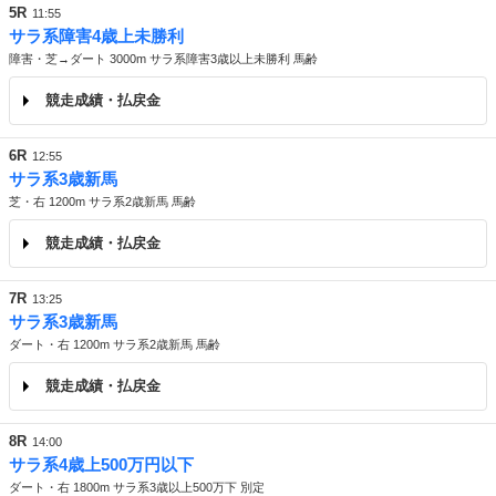
5R
11:55
サラ系障害4歳上未勝利
障害・芝→ダート 3000m サラ系障害3歳以上未勝利 馬齢
競走成績・払戻金
6R
12:55
サラ系3歳新馬
芝・右 1200m サラ系2歳新馬 馬齢
競走成績・払戻金
7R
13:25
サラ系3歳新馬
ダート・右 1200m サラ系2歳新馬 馬齢
競走成績・払戻金
8R
14:00
サラ系4歳上500万円以下
ダート・右 1800m サラ系3歳以上500万下 別定