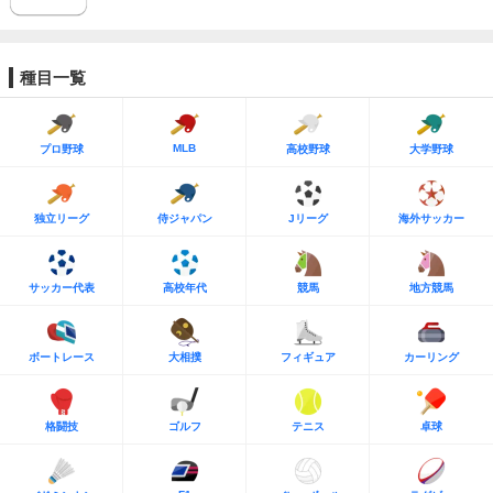
種目一覧
MLB
プロ野球
高校野球
大学野球
独立リーグ
侍ジャパン
Jリーグ
海外サッカー
サッカー代表
高校年代
競馬
地方競馬
ボートレース
大相撲
フィギュア
カーリング
格闘技
ゴルフ
テニス
卓球