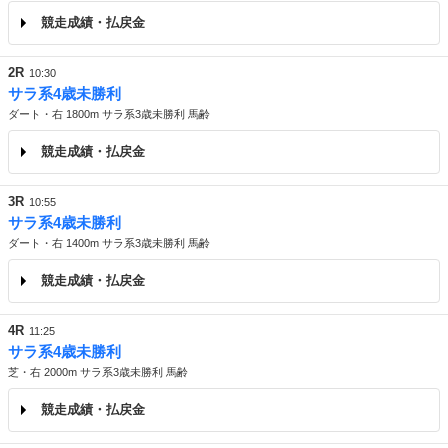
競走成績・払戻金
2R
10:30
サラ系4歳未勝利
ダート・右 1800m サラ系3歳未勝利 馬齢
競走成績・払戻金
3R
10:55
サラ系4歳未勝利
ダート・右 1400m サラ系3歳未勝利 馬齢
競走成績・払戻金
4R
11:25
サラ系4歳未勝利
芝・右 2000m サラ系3歳未勝利 馬齢
競走成績・払戻金