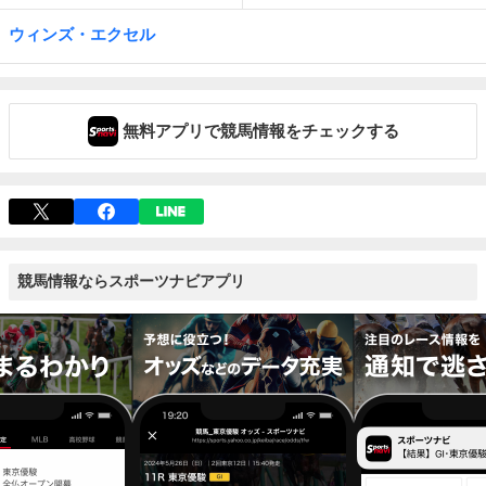
ウィンズ・エクセル
無料アプリで競馬情報をチェックする
競馬情報ならスポーツナビアプリ