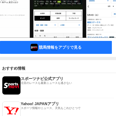
競馬情報をアプリで見る
おすすめ情報
スポーツナビ公式アプリ
注目のレースも最新ニュースも逃さない
Yahoo! JAPANアプリ
スポーツ情報やニュース、天気もこれひとつで