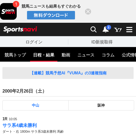
競馬ニュースも結果もすぐわかる
閉じる
スポーツナビ
検索
通知
i
ログイン
ID新規取得
競馬トップ
日程・結果
動画
ニュース
コラム
公式情
【連載】競馬予想AI『VUMA』の3連複指南
2000年2月26日（土）
中山
阪神
1R
10:05
サラ系4歳未勝利
ダート・右 1800m サラ系3歳未勝利 馬齢