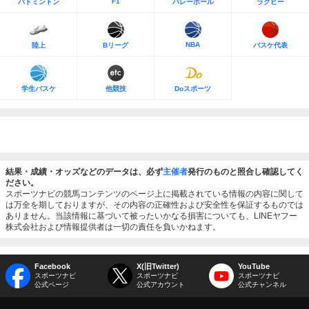
F1
バドミントン
バレーボール
ラグビー
NBA
陸上
Bリーグ
バスケ代表
学生バスケ
他競技
Doスポーツ
結果・成績・オッズなどのデータは、必ず
主催者
発行のものと照合し確認してく
ださい。
スポーツナビの競馬コンテンツのページ上に掲載されている情報の内容に関して
は万全を期しておりますが、その内容の正確性および安全性を保証するものでは
ありません。当該情報に基づいて被ったいかなる損害についても、LINEヤフー
株式会社および情報提供者は一切の責任を負いかねます。
Facebook
X(旧Twitter)
YouTube
スポーツナビ
スポーツナビ
スポーツナビ
公式ページ
公式アカウント
公式チャンネル