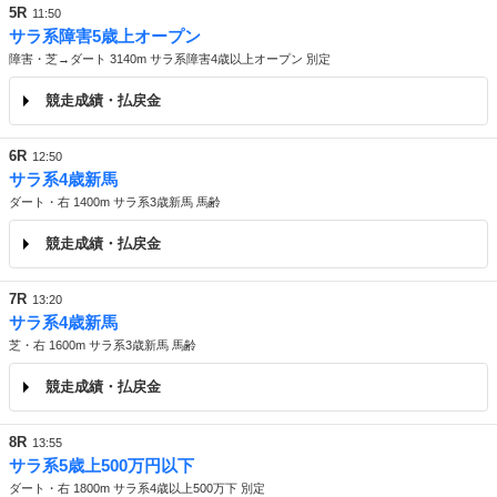
5R
11:50
サラ系障害5歳上オープン
障害・芝→ダート 3140m サラ系障害4歳以上オープン 別定
競走成績・払戻金
6R
12:50
サラ系4歳新馬
ダート・右 1400m サラ系3歳新馬 馬齢
競走成績・払戻金
7R
13:20
サラ系4歳新馬
芝・右 1600m サラ系3歳新馬 馬齢
競走成績・払戻金
8R
13:55
サラ系5歳上500万円以下
ダート・右 1800m サラ系4歳以上500万下 別定