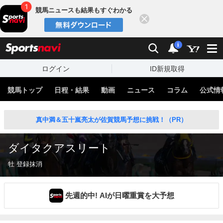
競馬ニュースも結果もすぐわかる
閉じる
スポーツナビ
検索
通知
i
ログイン
ID新規取得
競馬トップ
日程・結果
動画
ニュース
コラム
公式情
真中満＆五十嵐亮太が佐賀競馬予想に挑戦！（PR）
ダイタクアスリート
牡 登録抹消
先週的中! AIが日曜重賞を大予想