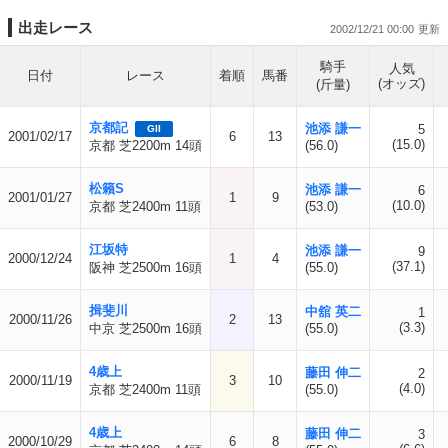
出走レース
2002/12/21 00:00
騎手
人気
日付
レース
着順
馬番
(オッズ)
(斤量)
京都記
池添 謙一
5
GII
2001/02/17
6
13
(15.0)
京都 芝2200m 14頭
(56.0)
松籟S
池添 謙一
6
2001/01/27
1
9
(10.0)
京都 芝2400m 11頭
(53.0)
江坂特
池添 謙一
9
2000/12/24
1
4
(37.1)
阪神 芝2500m 16頭
(55.0)
揖斐川
中舘 英二
1
2000/11/26
2
13
(3.3)
中京 芝2500m 16頭
(55.0)
4歳上
藤田 伸二
2
2000/11/19
3
10
(4.0)
京都 芝2400m 11頭
(55.0)
4歳上
藤田 伸二
3
2000/10/29
6
8