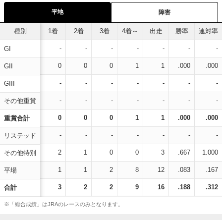
平地
障害
種別
1着
2着
3着
4着～
出走
勝率
連対率
-
-
-
-
-
-
-
GI
0
0
0
1
1
.000
.000
GII
-
-
-
-
-
-
-
GIII
-
-
-
-
-
-
-
その他重賞
0
0
0
1
1
.000
.000
重賞合計
-
-
-
-
-
-
-
リステッド
2
1
0
0
3
.667
1.000
その他特別
1
1
2
8
12
.083
.167
平場
3
2
2
9
16
.188
.312
合計
※「総合成績」はJRAのレースのみとなります。