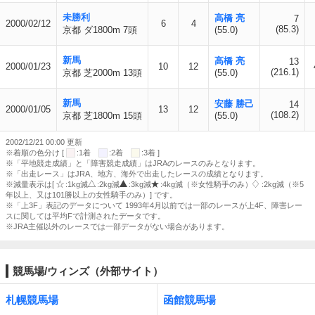
未勝利
高橋 亮
7
2000/02/12
6
4
(85.3)
京都 ダ1800m 7頭
(55.0)
新馬
高橋 亮
13
2000/01/23
10
12
(216.1)
京都 芝2000m 13頭
(55.0)
新馬
安藤 勝己
14
2000/01/05
13
12
(108.2)
京都 芝1800m 15頭
(55.0)
2002/12/21 00:00 更新
※着順の色分け [
:1着
:2着
:3着 ]
※「平地競走成績」と「障害競走成績」はJRAのレースのみとなります。
※「出走レース」はJRA、地方、海外で出走したレースの成績となります。
※減量表示は[
:1kg減
:2kg減
:3kg減
:4kg減（※女性騎手のみ）
:2kg減（※5
年以上、又は101勝以上の女性騎手のみ）] です。
※「上3F」表記のデータについて 1993年4月以前では一部のレースが上4F、障害レー
スに関しては平均Fで計測されたデータです。
※JRA主催以外のレースでは一部データがない場合があります。
競馬場/ウィンズ（外部サイト）
札幌競馬場
函館競馬場