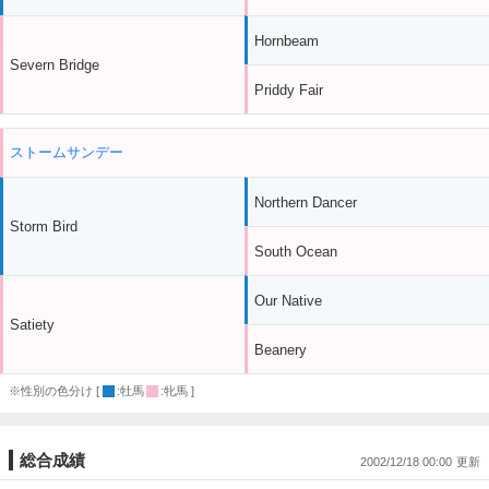
Hornbeam
Severn Bridge
Priddy Fair
ストームサンデー
Northern Dancer
Storm Bird
South Ocean
Our Native
Satiety
Beanery
※性別の色分け [
:牡馬
:牝馬 ]
総合成績
2002/12/18 00:00