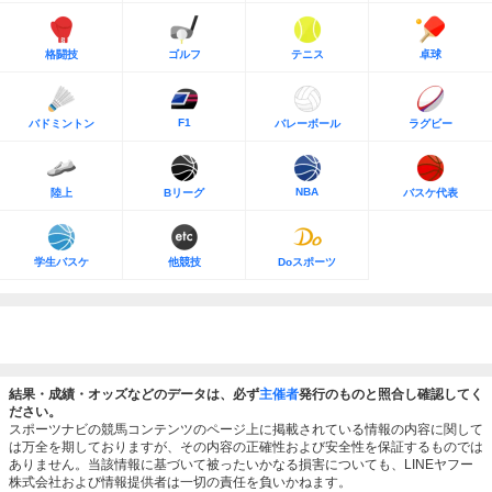
格闘技
ゴルフ
テニス
卓球
F1
バドミントン
バレーボール
ラグビー
NBA
陸上
Bリーグ
バスケ代表
学生バスケ
他競技
Doスポーツ
結果・成績・オッズなどのデータは、必ず
主催者
発行のものと照合し確認してく
ださい。
スポーツナビの競馬コンテンツのページ上に掲載されている情報の内容に関して
は万全を期しておりますが、その内容の正確性および安全性を保証するものでは
ありません。当該情報に基づいて被ったいかなる損害についても、LINEヤフー
株式会社および情報提供者は一切の責任を負いかねます。