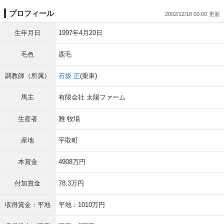
プロフィール
2002/12/18 00:00
生年月日
1997年4月20日
毛色
鹿毛
調教師（所属）
石坂 正
(栗東)
馬主
有限会社 太陽ファーム
生産者
雅 牧場
産地
平取町
本賞金
4908万円
付加賞金
78.3万円
収得賞金：平地
平地：1010万円