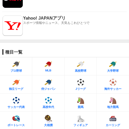
Yahoo! JAPANアプリ
スポーツ情報やニュース、天気もこれひとつで
種目一覧
MLB
プロ野球
高校野球
大学野球
独立リーグ
侍ジャパン
Jリーグ
海外サッカー
サッカー代表
高校年代
競馬
地方競馬
ボートレース
大相撲
フィギュア
カーリング