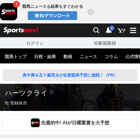
競馬ニュースも結果もすぐわかる
閉じる
スポーツナビ
検索
通知
i
ログイン
ID新規取得
競馬トップ
日程・結果
動画
ニュース
コラム
公式情
真中満＆五十嵐亮太が佐賀競馬予想に挑戦！（PR）
ハーツクライ
牡 登録抹消
先週的中! AIが日曜重賞を大予想