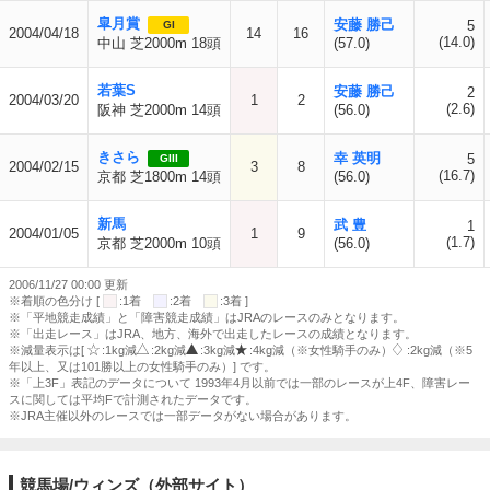
皐月賞
安藤 勝己
5
GI
2004/04/18
14
16
(14.0)
中山 芝2000m 18頭
(57.0)
若葉S
安藤 勝己
2
2004/03/20
1
2
(2.6)
阪神 芝2000m 14頭
(56.0)
きさら
幸 英明
5
GIII
2004/02/15
3
8
(16.7)
京都 芝1800m 14頭
(56.0)
新馬
武 豊
1
2004/01/05
1
9
(1.7)
京都 芝2000m 10頭
(56.0)
2006/11/27 00:00 更新
※着順の色分け [
:1着
:2着
:3着 ]
※「平地競走成績」と「障害競走成績」はJRAのレースのみとなります。
※「出走レース」はJRA、地方、海外で出走したレースの成績となります。
※減量表示は[
:1kg減
:2kg減
:3kg減
:4kg減（※女性騎手のみ）
:2kg減（※5
年以上、又は101勝以上の女性騎手のみ）] です。
※「上3F」表記のデータについて 1993年4月以前では一部のレースが上4F、障害レー
スに関しては平均Fで計測されたデータです。
※JRA主催以外のレースでは一部データがない場合があります。
競馬場/ウィンズ（外部サイト）