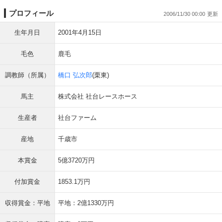
プロフィール
2006/11/30 00:00
生年月日
2001年4月15日
毛色
鹿毛
調教師（所属）
橋口 弘次郎
(栗東)
馬主
株式会社 社台レースホース
生産者
社台ファーム
産地
千歳市
本賞金
5億3720万円
付加賞金
1853.1万円
収得賞金：平地
平地：2億1330万円