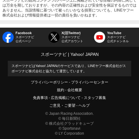
スポーツナビの競馬コンテンツのページ上に掲載されている情報の内容に関して
は万全を期しておりますが、その内容の正確性および安全性を保証するものでは
ありません。当該情報に基づいて被ったいかなる損害についても、LINEヤフー
株式会社および情報提供者は一切の責任を負いかねます。
Facebook
X(旧Twitter)
YouTube
スポーツナビ
スポーツナビ
スポーツナビ
公式ページ
公式アカウント
公式チャンネル
スポーツナビ
Yahoo! JAPAN
スポーツナビはYahoo! JAPANのサービスであり、LINEヤフー株式会社がス
ポーツナビ株式会社と協力して運営しています。
プライバシーポリシー
プライバシーセンター
規約
会社概要
免責事項
広告掲載について
スタッフ募集
ご意見・ご要望
ヘルプ
© Japan Racing Association.
© 毎日新聞社
© 株式会社グラッドキューブ
© Sportsnavi
© LY Corporation