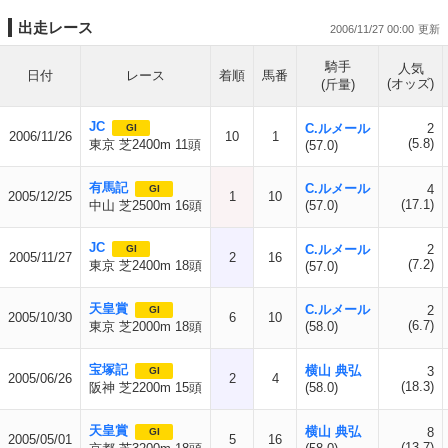
出走レース
2006/11/27 00:00
騎手
人気
日付
レース
着順
馬番
(オッズ)
(斤量)
JC
C.ルメール
2
GI
2006/11/26
10
1
(5.8)
東京 芝2400m 11頭
(57.0)
有馬記
C.ルメール
4
GI
2005/12/25
1
10
(17.1)
中山 芝2500m 16頭
(57.0)
JC
C.ルメール
2
GI
2005/11/27
2
16
(7.2)
東京 芝2400m 18頭
(57.0)
天皇賞
C.ルメール
2
GI
2005/10/30
6
10
(6.7)
東京 芝2000m 18頭
(58.0)
宝塚記
横山 典弘
3
GI
2005/06/26
2
4
(18.3)
阪神 芝2200m 15頭
(58.0)
天皇賞
横山 典弘
8
GI
2005/05/01
5
16
(13.7)