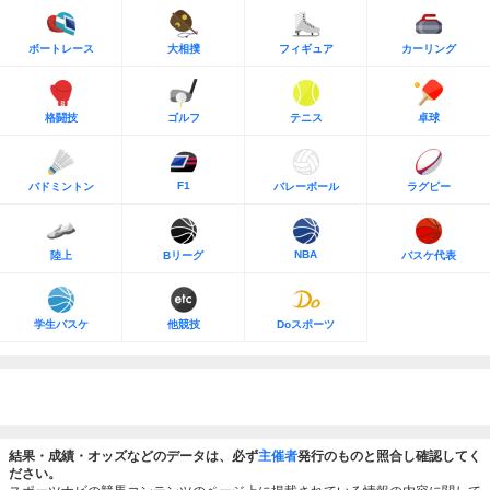
ボートレース
大相撲
フィギュア
カーリング
格闘技
ゴルフ
テニス
卓球
F1
バドミントン
バレーボール
ラグビー
NBA
陸上
Bリーグ
バスケ代表
学生バスケ
他競技
Doスポーツ
結果・成績・オッズなどのデータは、必ず
主催者
発行のものと照合し確認してく
ださい。