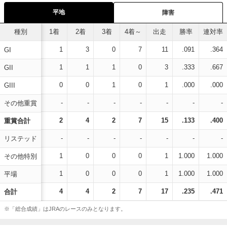
平地
障害
種別
1着
2着
3着
4着～
出走
勝率
連対率
1
3
0
7
11
.091
.364
GI
1
1
1
0
3
.333
.667
GII
0
0
1
0
1
.000
.000
GIII
-
-
-
-
-
-
-
その他重賞
2
4
2
7
15
.133
.400
重賞合計
-
-
-
-
-
-
-
リステッド
1
0
0
0
1
1.000
1.000
その他特別
1
0
0
0
1
1.000
1.000
平場
4
4
2
7
17
.235
.471
合計
※「総合成績」はJRAのレースのみとなります。