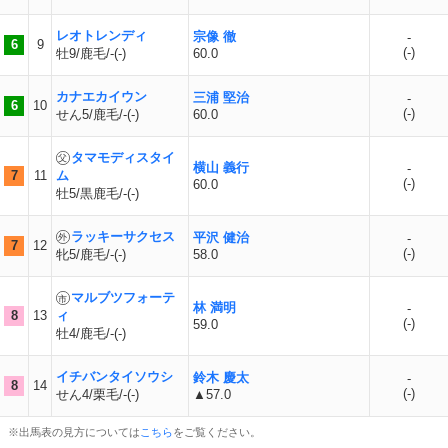
レオトレンディ
宗像 徹
-
6
9
(
-
)
牡9/鹿毛/-(-)
60.0
カナエカイウン
三浦 堅治
-
6
10
(
-
)
せん5/鹿毛/-(-)
60.0
タマモディスタイ
横山 義行
-
7
11
ム
(
-
)
60.0
牡5/黒鹿毛/-(-)
ラッキーサクセス
平沢 健治
-
7
12
(
-
)
牝5/鹿毛/-(-)
58.0
マルブツフォーテ
林 満明
-
8
13
ィ
(
-
)
59.0
牡4/鹿毛/-(-)
イチバンタイソウシ
鈴木 慶太
-
8
14
(
-
)
せん4/栗毛/-(-)
▲57.0
※出馬表の見方については
こちら
をご覧ください。