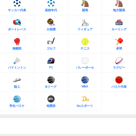
サッカー代表
高校年代
競馬
地方競馬
ボートレース
大相撲
フィギュア
カーリング
格闘技
ゴルフ
テニス
卓球
F1
バドミントン
バレーボール
ラグビー
NBA
陸上
Bリーグ
バスケ代表
学生バスケ
他競技
Doスポーツ