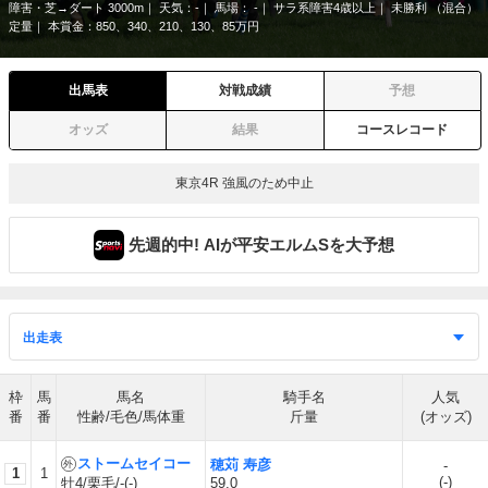
障害・芝→ダート 3000m
天気：-
馬場： -
サラ系障害4歳以上
未勝利 （混合）
定量
本賞金：850、340、210、130、85万円
出馬表
対戦成績
予想
オッズ
結果
コースレコード
東京4R 強風のため中止
先週的中! AIが平安エルムSを大予想
枠
馬
馬名
騎手名
人気
番
番
性齢/毛色/馬体重
斤量
(オッズ)
ストームセイコー
穂苅 寿彦
-
1
1
(
-
)
牡4/栗毛/-(-)
59.0