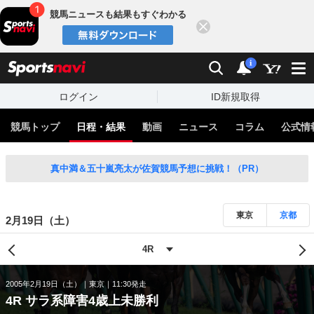
競馬ニュースも結果もすぐわかる
閉じる
スポーツナビ
検索
通知
i
ログイン
ID新規取得
競馬トップ
日程・結果
動画
ニュース
コラム
公式情
真中満＆五十嵐亮太が佐賀競馬予想に挑戦！（PR）
東京
京都
2月19日（土）
2005年2月19日（土）
東京
11:30発走
4R サラ系障害4歳上未勝利