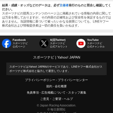
結果・成績・オッズなどのデータは、必ず
主催者
発行のものと照合し確認してく
ださい。
スポーツナビの競馬コンテンツのページ上に掲載されている情報の内容に関して
は万全を期しておりますが、その内容の正確性および安全性を保証するものでは
ありません。当該情報に基づいて被ったいかなる損害についても、LINEヤフー
株式会社および情報提供者は一切の責任を負いかねます。
Facebook
X(旧Twitter)
YouTube
スポーツナビ
スポーツナビ
スポーツナビ
公式ページ
公式アカウント
公式チャンネル
スポーツナビ
Yahoo! JAPAN
スポーツナビはYahoo! JAPANのサービスであり、LINEヤフー株式会社がス
ポーツナビ株式会社と協力して運営しています。
プライバシーポリシー
プライバシーセンター
規約
会社概要
免責事項
広告掲載について
スタッフ募集
ご意見・ご要望
ヘルプ
© Japan Racing Association.
© 毎日新聞社