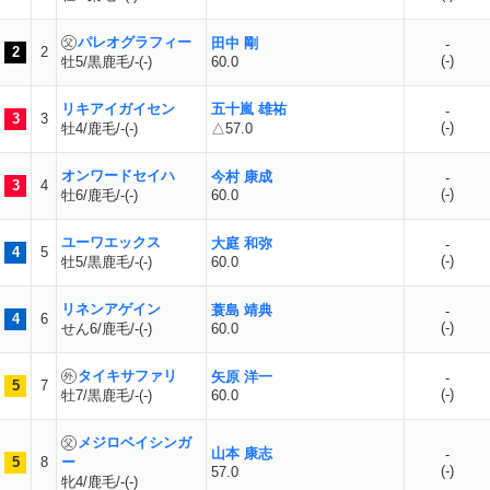
パレオグラフィー
田中 剛
-
2
2
(
-
)
牡5/黒鹿毛/-(-)
60.0
リキアイガイセン
五十嵐 雄祐
-
3
3
(
-
)
牡4/鹿毛/-(-)
△57.0
オンワードセイハ
今村 康成
-
3
4
(
-
)
牡6/鹿毛/-(-)
60.0
ユーワエックス
大庭 和弥
-
4
5
(
-
)
牡5/黒鹿毛/-(-)
60.0
リネンアゲイン
蓑島 靖典
-
4
6
(
-
)
せん6/鹿毛/-(-)
60.0
タイキサファリ
矢原 洋一
-
5
7
(
-
)
牡7/黒鹿毛/-(-)
60.0
メジロベイシンガ
山本 康志
-
5
8
ー
(
-
)
57.0
牝4/鹿毛/-(-)