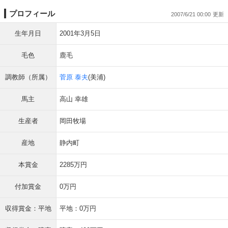
プロフィール
2007/6/21 00:00
生年月日
2001年3月5日
毛色
鹿毛
調教師（所属）
菅原 泰夫
(美浦)
馬主
高山 幸雄
生産者
岡田牧場
産地
静内町
本賞金
2285万円
付加賞金
0万円
収得賞金：平地
平地：0万円