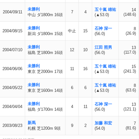
未勝利
五十嵐 雄祐
14
2004/09/11
7
4
(148.6)
中山 ダ1800m 16頭
(▲53.0)
未勝利
石神 深一
8
2004/08/15
中止
15
(26.9)
新潟 ダ1800m 15頭
(56.0)
未勝利
江田 照男
13
2004/07/10
12
10
(117.0)
福島 芝1800m 16頭
(56.0)
未勝利
五十嵐 雄祐
15
2004/06/06
11
16
(241.3)
東京 芝2000m 17頭
(▲53.0)
未勝利
五十嵐 雄祐
8
2004/05/22
6
6
(63.6)
東京 芝1600m 14頭
(▲53.0)
未勝利
石神 深一
13
2004/04/04
4
11
(121.1)
福島 ダ1700m 14頭
(56.0)
新馬
加藤 和宏
7
2003/08/23
9
2
(81.6)
札幌 芝1200m 9頭
(54.0)