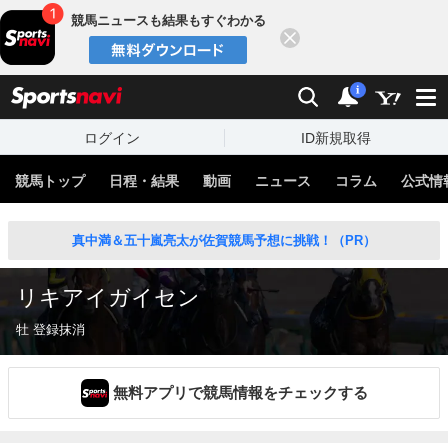
競馬ニュースも結果もすぐわかる
閉じる
スポーツナビ
検索
通知
i
ログイン
ID新規取得
競馬トップ
日程・結果
動画
ニュース
コラム
公式情
真中満＆五十嵐亮太が佐賀競馬予想に挑戦！（PR）
リキアイガイセン
牡 登録抹消
無料アプリで競馬情報をチェックする