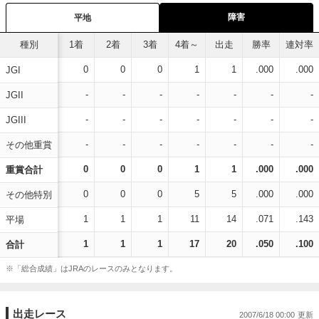
障害
平地
種別
1着
2着
3着
4着～
出走
勝率
連対率
0
0
0
1
1
.000
.000
JGI
-
-
-
-
-
-
-
JGII
-
-
-
-
-
-
-
JGIII
-
-
-
-
-
-
-
その他重賞
0
0
0
1
1
.000
.000
重賞合計
0
0
0
5
5
.000
.000
その他特別
1
1
1
11
14
.071
.143
平場
1
1
1
17
20
.050
.100
合計
※「総合成績」はJRAのレースのみとなります。
出走レース
2007/6/18 00:00