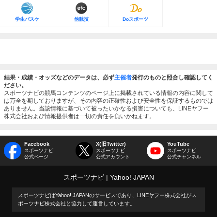
学生バスケ
他競技
Doスポーツ
結果・成績・オッズなどのデータは、必ず
主催者
発行のものと照合し確認してく
ださい。
スポーツナビの競馬コンテンツのページ上に掲載されている情報の内容に関して
は万全を期しておりますが、その内容の正確性および安全性を保証するものでは
ありません。当該情報に基づいて被ったいかなる損害についても、LINEヤフー
株式会社および情報提供者は一切の責任を負いかねます。
Facebook
X(旧Twitter)
YouTube
スポーツナビ
スポーツナビ
スポーツナビ
公式ページ
公式アカウント
公式チャンネル
スポーツナビ
Yahoo! JAPAN
スポーツナビはYahoo! JAPANのサービスであり、LINEヤフー株式会社がス
ポーツナビ株式会社と協力して運営しています。