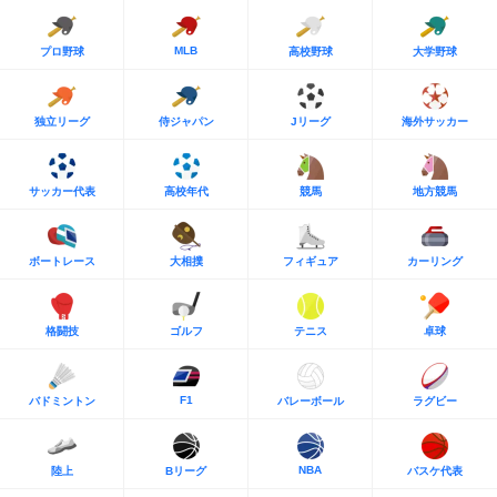
MLB
プロ野球
高校野球
大学野球
独立リーグ
侍ジャパン
Jリーグ
海外サッカー
サッカー代表
高校年代
競馬
地方競馬
ボートレース
大相撲
フィギュア
カーリング
格闘技
ゴルフ
テニス
卓球
F1
バドミントン
バレーボール
ラグビー
NBA
陸上
Bリーグ
バスケ代表