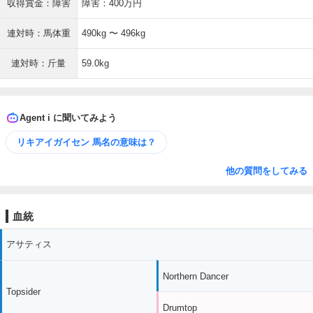
収得賞金：障害
障害：400万円
連対時：馬体重
490kg 〜 496kg
連対時：斤量
59.0kg
Agent i に聞いてみよう
リキアイガイセン 馬名の意味は？
他の質問をしてみる
血統
アサティス
Northern Dancer
Topsider
Drumtop