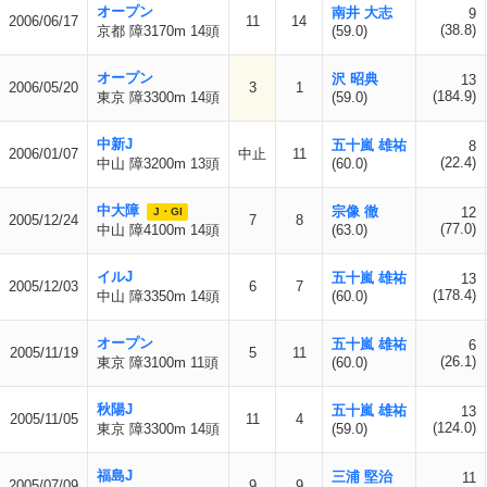
オープン
南井 大志
9
2006/06/17
11
14
(38.8)
京都 障3170m 14頭
(59.0)
オープン
沢 昭典
13
2006/05/20
3
1
(184.9)
東京 障3300m 14頭
(59.0)
中新J
五十嵐 雄祐
8
2006/01/07
中止
11
(22.4)
中山 障3200m 13頭
(60.0)
中大障
宗像 徹
12
J・GI
2005/12/24
7
8
(77.0)
中山 障4100m 14頭
(63.0)
イルJ
五十嵐 雄祐
13
2005/12/03
6
7
(178.4)
中山 障3350m 14頭
(60.0)
オープン
五十嵐 雄祐
6
2005/11/19
5
11
(26.1)
東京 障3100m 11頭
(60.0)
秋陽J
五十嵐 雄祐
13
2005/11/05
11
4
(124.0)
東京 障3300m 14頭
(59.0)
福島J
三浦 堅治
11
2005/07/09
9
9