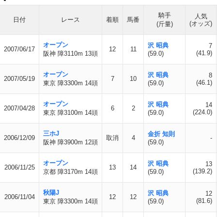
騎手
人気
日付
レース
着順
馬番
(オッズ)
(斤量)
オープン
沢 昭典
7
2007/06/17
12
11
(41.9)
阪神 障3110m 13頭
(59.0)
オープン
沢 昭典
8
2007/05/19
7
10
(46.1)
東京 障3300m 14頭
(59.0)
オープン
沢 昭典
14
2007/04/28
6
2
(224.0)
東京 障3100m 14頭
(59.0)
三ホJ
金折 知則
2006/12/09
取消
4
-
阪神 障3900m 12頭
(59.0)
オープン
沢 昭典
13
2006/11/25
13
14
(139.2)
京都 障3170m 14頭
(59.0)
秋陽J
沢 昭典
12
2006/11/04
12
12
(81.6)
東京 障3300m 14頭
(59.0)