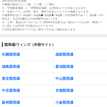
2007/6/18 00:00 更新
※着順の色分け [
:1着
:2着
:3着 ]
※「平地競走成績」と「障害競走成績」はJRAのレースのみとなります。
※「出走レース」はJRA、地方、海外で出走したレースの成績となります。
※減量表示は[
:1kg減
:2kg減
:3kg減
:4kg減（※女性騎手のみ）
:2kg減（※5
年以上、又は101勝以上の女性騎手のみ）] です。
※「上3F」表記のデータについて 1993年4月以前では一部のレースが上4F、障害レー
スに関しては平均Fで計測されたデータです。
※JRA主催以外のレースでは一部データがない場合があります。
競馬場/ウィンズ（外部サイト）
札幌競馬場
函館競馬場
福島競馬場
新潟競馬場
東京競馬場
中山競馬場
中京競馬場
京都競馬場
阪神競馬場
小倉競馬場