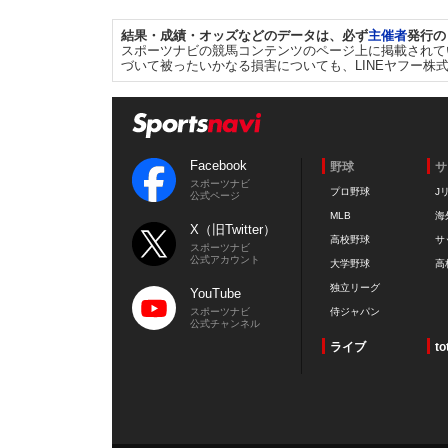
結果・成績・オッズなどのデータは、必ず
主催者
発行の
スポーツナビの競馬コンテンツのページ上に掲載されて
づいて被ったいかなる損害についても、LINEヤフー株
Facebook
野球
サ
スポーツナビ
プロ野球
J
公式ページ
MLB
海
X（旧Twitter）
高校野球
サ
スポーツナビ
公式アカウント
大学野球
高
独立リーグ
YouTube
スポーツナビ
侍ジャパン
公式チャンネル
ライブ
to