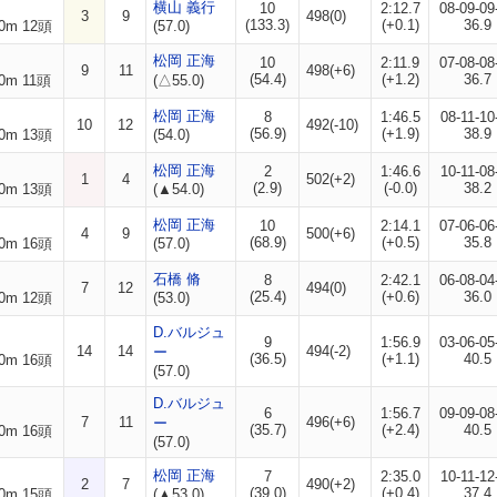
横山 義行
10
2:12.7
08-09-09
3
9
498(0)
(133.3)
(+0.1)
36.9
0m 12頭
(57.0)
松岡 正海
10
2:11.9
07-08-08
9
11
498(+6)
(54.4)
(+1.2)
36.7
0m 11頭
(△55.0)
松岡 正海
8
1:46.5
08-11-10
10
12
492(-10)
(56.9)
(+1.9)
38.9
0m 13頭
(54.0)
松岡 正海
2
1:46.6
10-11-08
1
4
502(+2)
(2.9)
(-0.0)
38.2
0m 13頭
(▲54.0)
松岡 正海
10
2:14.1
07-06-06
4
9
500(+6)
(68.9)
(+0.5)
35.8
0m 16頭
(57.0)
石橋 脩
8
2:42.1
06-08-04
7
12
494(0)
(25.4)
(+0.6)
36.0
0m 12頭
(53.0)
D.バルジュ
9
1:56.9
03-06-05
14
14
494(-2)
ー
(36.5)
(+1.1)
40.5
0m 16頭
(57.0)
D.バルジュ
6
1:56.7
09-09-08
7
11
496(+6)
ー
(35.7)
(+2.4)
40.5
0m 16頭
(57.0)
松岡 正海
7
2:35.0
10-11-12
2
7
490(+2)
(39.0)
(+0.4)
37.4
0m 15頭
(▲53.0)