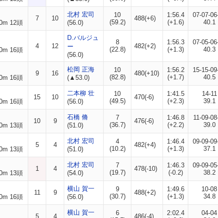
北村 宏司
10
1:56.4
07-07-06
7
10
488(+6)
(59.2)
(+1.6)
40.1
0m 12頭
(56.0)
D.バルジュ
8
1:56.3
07-05-06
4
12
482(+2)
ー
(22.8)
(+1.3)
40.3
0m 16頭
(56.0)
松岡 正海
10
1:56.2
15-15-09
9
16
480(+10)
(82.8)
(+1.7)
40.5
0m 16頭
(▲53.0)
二本柳 壮
10
1:41.5
14-11
15
10
470(-6)
(49.5)
(+2.3)
39.1
0m 16頭
(56.0)
石橋 脩
7
1:46.8
11-09-08
10
9
476(-6)
(36.7)
(+2.2)
39.0
0m 13頭
(51.0)
北村 宏司
4
1:46.4
09-09-09
5
4
482(+4)
(10.2)
(+1.3)
37.1
0m 13頭
(51.0)
北村 宏司
7
1:46.3
09-09-05
1
4
478(-10)
(19.7)
(-0.2)
38.2
0m 13頭
(54.0)
横山 賀一
9
1:49.6
10-08
11
9
488(+2)
(30.7)
(+1.3)
34.8
0m 16頭
(56.0)
横山 賀一
6
2:02.4
04-04
5
4
486(-4)