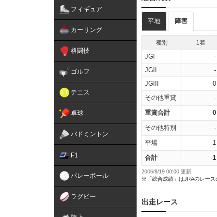
フィギュア
平地
障害
カーリング
種別
1着
格闘技
JGI
-
JGII
-
ゴルフ
JGIII
0
テニス
その他重賞
-
重賞合計
0
卓球
その他特別
-
バドミントン
平場
1
F1
合計
1
2006/9/19 00:00 更新
バレーボール
※「総合成績」はJRAのレー
ラグビー
出走レース