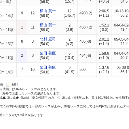
(15.7)
(+0.6)
34.6
0m 8頭
(56.0)
横山 賀一
12
2:06.5
10-13-10
9
12
490(+2)
(145.7)
(+1.1)
36.2
0m 14頭
(56.0)
横山 賀一
2
1:52.1
04-04-02
1
11
488(+2)
(3.9)
(-0.2)
41.4
0m 11頭
(56.0)
北村 宏司
2
2:01.1
05-05-04
8
3
486(-8)
(5.2)
(+1.4)
44.2
0m 16頭
(54.0)
柴田 善臣
5
1:58.9
04-04-04
2
8
494(-6)
(13.4)
(+1.0)
40.7
0m 11頭
(54.0)
柴田 善臣
9
1:37.6
05-08-
7
10
500
(41.9)
(+2.1)
36.1
0m 14頭
(54.0)
:2着
:3着 ]
走成績」はJRAのレースのみとなります。
方、海外で出走したレースの成績となります。
g減
:3kg減
:4kg減（※女性騎手のみ）
:2kg減（※5年以上、又は101勝以上の女性騎手
て 1993年4月以前では一部のレースが上4F、障害レースに関しては平均Fで計測されたデ
一部データがない場合があります。