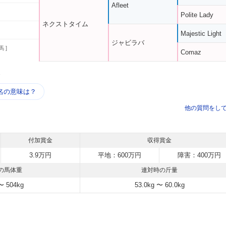
Afleet
Polite Lady
ネクストタイム
Majestic Light
ジャビラバ
馬 ]
Comaz
う
名の意味は？
他の質問をし
付加賞金
収得賞金
3.9万円
平地：600万円
障害：400万円
の馬体重
連対時の斤量
〜 504kg
53.0kg 〜 60.0kg