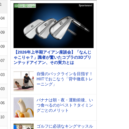
位
-04
-09
-09
【2026年上半期アイアン座談会】「なんじ
ゃこりゃ？」識者が驚いたコブラの3Dプリ
-07
ンテッドアイアン、その実力とは
自慢のバックラインを目指す！
-03
HIITでおこなう「背中徹底トレ
ーニング」
-03
バナナは朝・夜・運動前後、い
-06
つ食べるのがベスト？タイミン
グごとのメリット
-10
ゴルフに必須なキングマッスル