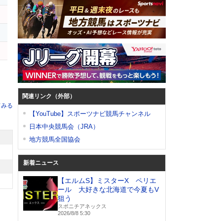
関連リンク（外部）
てみる
【YouTube】スポーツナビ競馬チャンネル
日本中央競馬会（JRA）
地方競馬全国協会
新着ニュース
【エルムS】ミスターX ペリエ
ール 大好きな北海道で今夏もV
狙う
スポニチアネックス
2026/8/8 5:30