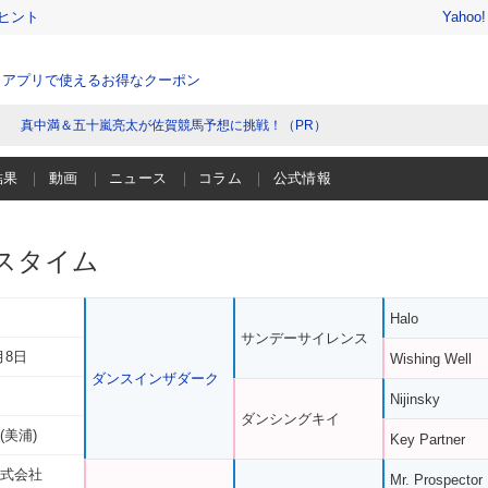
ヒント
Yahoo
、アプリで使えるお得なクーポン
真中満＆五十嵐亮太が佐賀競馬予想に挑戦！（PR）
結果
動画
ニュース
コラム
公式情報
スタイム
Halo
サンデーサイレンス
月8日
Wishing Well
ダンスインザダーク
Nijinsky
ダンシングキイ
(美浦)
Key Partner
株式会社
Mr. Prospector