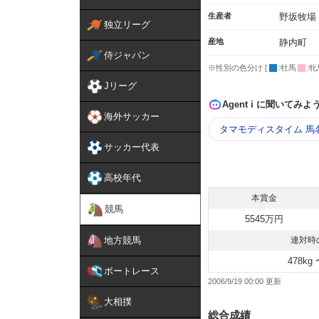
生産者
野坂牧場
独立リーグ
産地
静内町
侍ジャパン
※性別の色分け [
:牡馬
:牝
Jリーグ
Agent i に聞いてみよ
海外サッカー
タマモディスタイム 馬
サッカー代表
高校年代
本賞金
競馬
5545万円
地方競馬
連対時
478kg 
ボートレース
2006/9/19 00:00
大相撲
総合成績