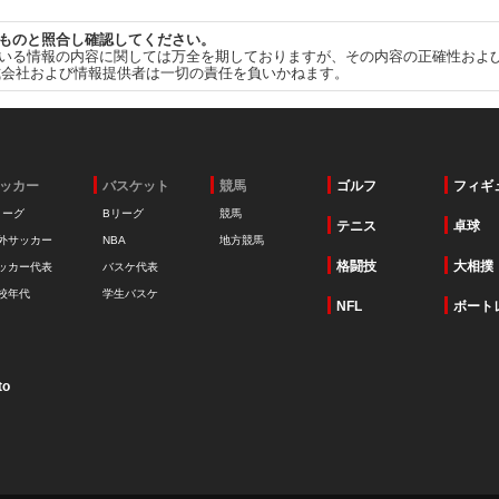
ものと照合し確認してください。
いる情報の内容に関しては万全を期しておりますが、その内容の正確性およ
式会社および情報提供者は一切の責任を負いかねます。
ッカー
バスケット
競馬
ゴルフ
フィギ
リーグ
Bリーグ
競馬
テニス
卓球
外サッカー
NBA
地方競馬
格闘技
大相撲
ッカー代表
バスケ代表
校年代
学生バスケ
NFL
ボート
to