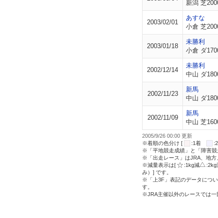
新潟 芝200
あすな
2003/02/01
小倉 芝200
未勝利
2003/01/18
小倉 ダ170
未勝利
2002/12/14
中山 ダ180
新馬
2002/11/23
中山 ダ180
新馬
2002/11/09
中山 芝160
2005/9/26 00:00 更新
※着順の色分け [
:1着
※「平地競走成績」と「障害競
※「出走レース」はJRA、地
※減量表示は[
:1kg減
:2k
み）] です。
※「上3F」表記のデータについ
す。
※JRA主催以外のレースでは