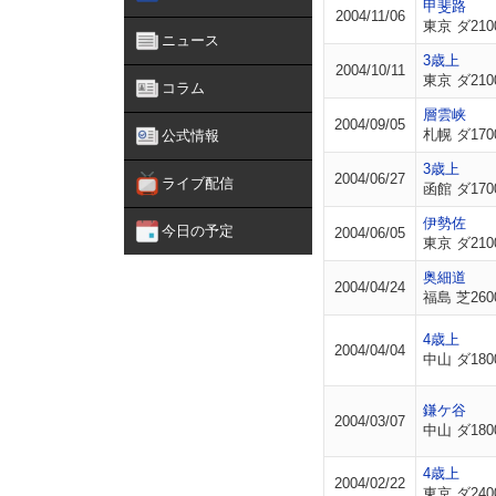
甲斐路
2004/11/06
東京 ダ210
ニュース
3歳上
2004/10/11
東京 ダ210
コラム
層雲峡
2004/09/05
札幌 ダ170
公式情報
3歳上
2004/06/27
ライブ配信
函館 ダ170
伊勢佐
今日の予定
2004/06/05
東京 ダ210
奥細道
2004/04/24
福島 芝260
4歳上
2004/04/04
中山 ダ180
鎌ケ谷
2004/03/07
中山 ダ180
4歳上
2004/02/22
東京 ダ240