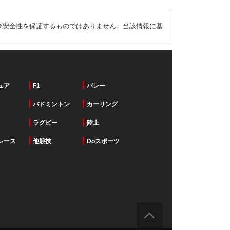
び安全性を保証するものではありません。当該情報に基
ュア
F1
バレー
バドミントン
カーリング
ラグビー
陸上
レース
他競技
Doスポーツ