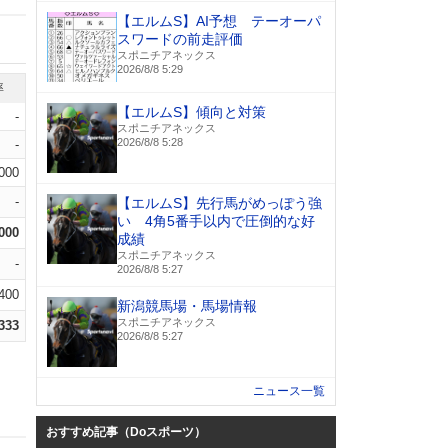
【エルムS】AI予想 テーオーパ
スワードの前走評価
スポニチアネックス
2026/8/8 5:29
率
【エルムS】傾向と対策
-
スポニチアネックス
2026/8/8 5:28
-
.000
-
【エルムS】先行馬がめっぽう強
い 4角5番手以内で圧倒的な好
.000
成績
スポニチアネックス
-
2026/8/8 5:27
.400
新潟競馬場・馬場情報
スポニチアネックス
.333
2026/8/8 5:27
ニュース一覧
おすすめ記事（Doスポーツ）