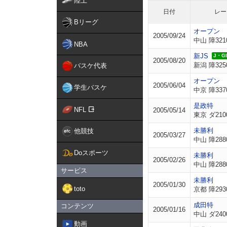
陸上
日付
レー
Bリーグ
オープン
2005/09/24
中山 障321
NBA
新JS
J・GII
2005/08/20
新潟 障325
バスケ代表
オープン
2005/06/04
学生バスケ
中京 障337
是政特
NFL
2005/05/14
東京 ダ210
未勝利
他競技
2005/03/27
中山 障288
Doスポーツ
未勝利
2005/02/26
中山 障288
サービス
未勝利
2005/01/30
toto
京都 障293
成田特
コンテンツ
2005/01/16
中山 ダ240
動画