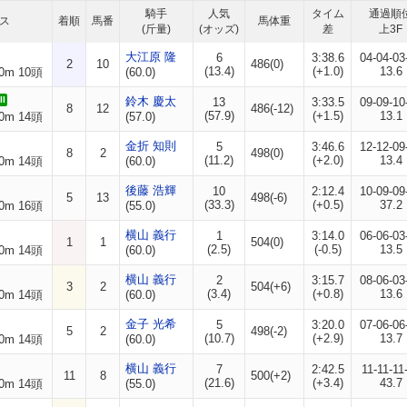
騎手
人気
タイム
通過順
ス
着順
馬番
馬体重
(斤量)
(オッズ)
差
上3F
大江原 隆
6
3:38.6
04-04-03
2
10
486(0)
(13.4)
(+1.0)
13.6
0m 10頭
(60.0)
I
鈴木 慶太
13
3:33.5
09-09-10
8
12
486(-12)
(57.9)
(+1.5)
13.1
0m 14頭
(57.0)
金折 知則
5
3:46.6
12-12-09
8
2
498(0)
(11.2)
(+2.0)
13.4
0m 14頭
(60.0)
後藤 浩輝
10
2:12.4
10-09-09
5
13
498(-6)
(33.3)
(+0.5)
37.2
0m 16頭
(55.0)
横山 義行
1
3:14.0
06-06-03
1
1
504(0)
(2.5)
(-0.5)
13.5
0m 14頭
(60.0)
横山 義行
2
3:15.7
08-06-03
3
2
504(+6)
(3.4)
(+0.8)
13.6
0m 14頭
(60.0)
金子 光希
5
3:20.0
07-06-06
5
2
498(-2)
(10.7)
(+2.9)
13.7
0m 14頭
(60.0)
横山 義行
7
2:42.5
11-11-11
11
8
500(+2)
(21.6)
(+3.4)
43.7
0m 14頭
(55.0)