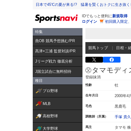
日本で45℃の夏が来る!? 猛暑を賢くおトクに生き抜く
IDでもっと便利に
新規取得
ログイン
初回購入限定
特集
燕OB 競馬予想挑む/PR
競馬トップ
日程・
髙津×三浦 監督対談/PR
Jリーグ戦力 徹底分析
タマモディ
J国立試合に無料招待
登録抹消
種目
性齢
牡
プロ野球
生年月日
2000年4
MLB
毛色
黒鹿毛
高校野球
調教師（所属）
手塚 貴久
馬主
タマモ 
大学野球