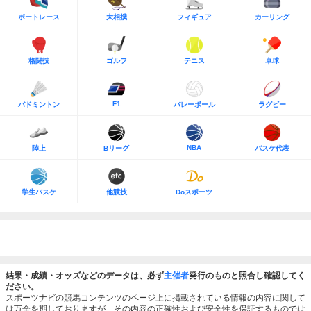
ボートレース
大相撲
フィギュア
カーリング
格闘技
ゴルフ
テニス
卓球
F1
バドミントン
バレーボール
ラグビー
NBA
陸上
Bリーグ
バスケ代表
学生バスケ
他競技
Doスポーツ
結果・成績・オッズなどのデータは、必ず
主催者
発行のものと照合し確認してく
ださい。
スポーツナビの競馬コンテンツのページ上に掲載されている情報の内容に関して
は万全を期しておりますが、その内容の正確性および安全性を保証するものでは