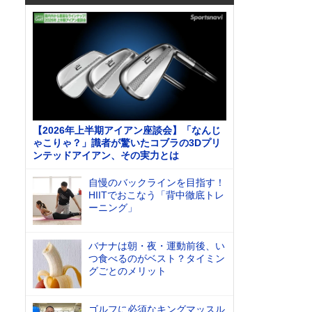
【2026年上半期アイアン座談会】「なんじ
ゃこりゃ？」識者が驚いたコブラの3Dプリ
ンテッドアイアン、その実力とは
自慢のバックラインを目指す！
HIITでおこなう「背中徹底トレ
ーニング」
バナナは朝・夜・運動前後、い
つ食べるのがベスト？タイミン
グごとのメリット
ゴルフに必須なキングマッスル