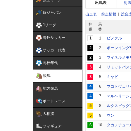
出馬表
対
侍ジャパン
出走表
前走情報
総合
枠
馬
Jリーグ
番
番
海外サッカー
1
1
ピノクル
2
2
ボーンイング
サッカー代表
2
3
マイネルメモ
高校年代
3
4
リミットバス
競馬
3
5
ミヤビ
4
6
マコトヴェリ
地方競馬
4
7
マルベリーシ
ボートレース
5
8
ルクスビッグ
大相撲
5
9
ウン
6
10
タガノチュー
フィギュア