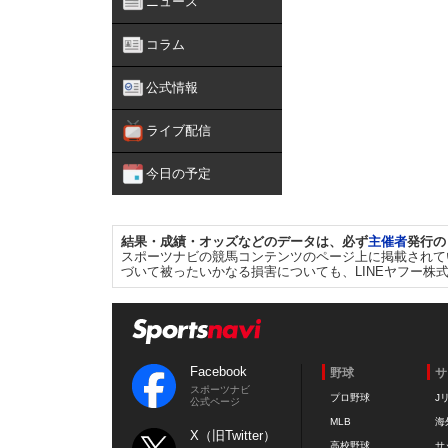
ニュース
コラム
公式情報
ライブ配信
今日の予定
結果・成績・オッズなどのデータは、必ず
主催者
発行の
スポーツナビの競馬コンテンツのページ上に掲載されて
づいて被ったいかなる損害についても、LINEヤフー株
Facebook
野球
サ
スポーツナビ
プロ野球
J
公式ページ
MLB
海
X（旧Twitter）
高校野球
サ