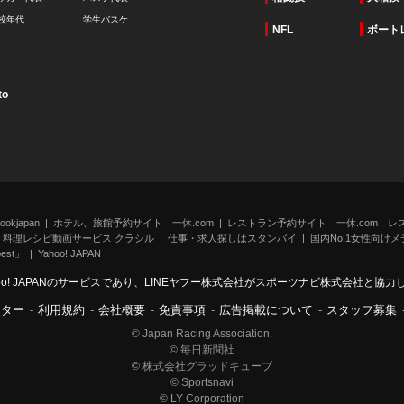
校年代
学生バスケ
NFL
ボート
to
kjapan
ホテル、旅館予約サイト 一休.com
レストラン予約サイト 一休.com レ
料理レシピ動画サービス クラシル
仕事・求人探しはスタンバイ
国内No.1女性向けメデ
st」
Yahoo! JAPAN
oo! JAPANのサービスであり、LINEヤフー株式会社がスポーツナビ株式会社と協
ンター
-
利用規約
-
会社概要
-
免責事項
-
広告掲載について
-
スタッフ募集
© Japan Racing Association.
© 毎日新聞社
© 株式会社グラッドキューブ
© Sportsnavi
© LY Corporation