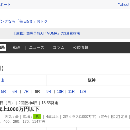
レポート
Yahoo
ングなら「毎日5％」おトク
【連載】競馬予想AI『VUMA』の3連複指南
結果
動画
ニュース
コラム
公式情報
日）
中山
阪神
5R
6R
7R
8R
9R
10R
11R
12R
31日（日）
2回阪神4日
13:55発走
歳上1000万円以下
m
天気：
曇
馬場：
4歳以上
2勝クラス(1000万下) （混合）[指定] 定量
良
、460、290、170、114万円