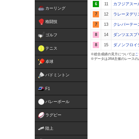
6
11
カフジアスー
カーリング
7
12
ラレーヌデリ
格闘技
7
13
クレバーテー
8
14
ダンツエスプ
ゴルフ
8
15
ダノンフロイ
テニス
※総合成績の見方については
こ
※データはJRA主催のレース
卓球
バドミントン
F1
バレーボール
ラグビー
陸上