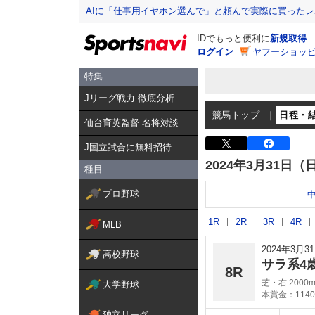
AIに「仕事用イヤホン選んで」と頼んで実際に買った
IDでもっと便利に
新規取得
ログイン
ヤフーショッピ
特集
Jリーグ戦力 徹底分析
競馬トップ
日程・
仙台育英監督 名将対談
J国立試合に無料招待
2024年3月31日（
種目
プロ野球
1R
2R
3R
4R
MLB
2024年3月
高校野球
サラ系4
8R
芝・右 2000
大学野球
本賞金：1140
独立リーグ