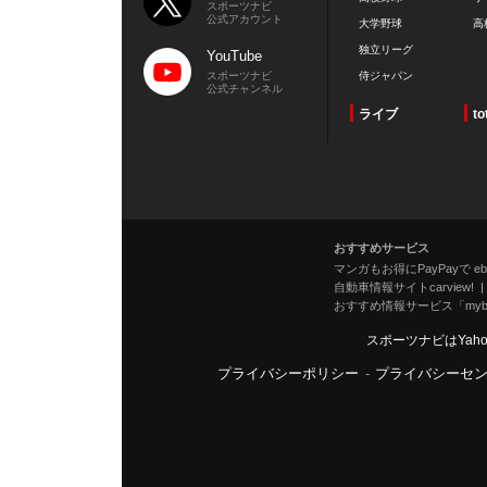
スポーツナビ
公式アカウント
大学野球
高
独立リーグ
YouTube
スポーツナビ
侍ジャパン
公式チャンネル
ライブ
to
おすすめサービス
マンガもお得にPayPayで eboo
自動車情報サイトcarview!
おすすめ情報サービス「mybe
スポーツナビはYah
プライバシーポリシー
-
プライバシーセ