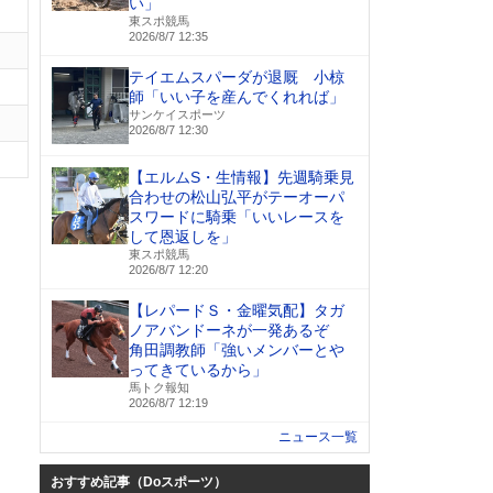
い」
東スポ競馬
2026/8/7 12:35
テイエムスパーダが退厩 小椋
師「いい子を産んでくれれば」
サンケイスポーツ
2026/8/7 12:30
【エルムS・生情報】先週騎乗見
合わせの松山弘平がテーオーパ
スワードに騎乗「いいレースを
して恩返しを」
東スポ競馬
2026/8/7 12:20
【レパードＳ・金曜気配】タガ
ノアバンドーネが一発あるぞ
角田調教師「強いメンバーとや
ってきているから」
馬トク報知
2026/8/7 12:19
ニュース一覧
おすすめ記事（Doスポーツ）