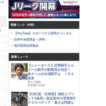
ード
関連リンク（外部）
0
【YouTube】スポーツナビ競馬チャンネル
日本中央競馬会（JRA）
地方競馬全国協会
新着ニュース
【シャーガーＣ】武豊騎手とル
メール騎手の騎乗馬が決定！
各チームの出場騎手も ＪＲＡ
発表
馬トク報知
2026/8/7 12:48
【CBC賞・生情報】函館スプリ
ントS放馬→競走除外の雪辱期す
クラスペディア「暑さは問題な