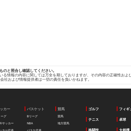
ものと照合し確認してください。
いる情報の内容に関しては万全を期しておりますが、その内容の正確性およ
式会社および情報提供者は一切の責任を負いかねます。
ッカー
バスケット
競馬
ゴルフ
フィギ
リーグ
Bリーグ
競馬
テニス
卓球
外サッカー
NBA
地方競馬
格闘技
大相撲
ッカー代表
バスケ代表