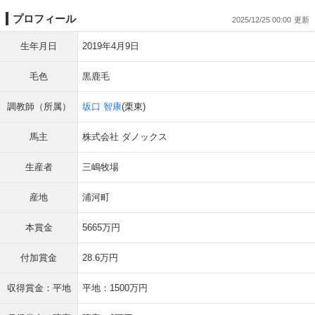
プロフィール
2025/12/25 00:00
生年月日
2019年4月9日
毛色
黒鹿毛
調教師（所属）
坂口 智康
(栗東)
馬主
株式会社 ダノックス
生産者
三嶋牧場
産地
浦河町
本賞金
5665万円
付加賞金
28.6万円
収得賞金：平地
平地：1500万円