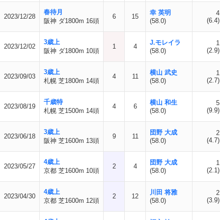
春待月
幸 英明
4
2023/12/28
6
15
(6.4)
阪神 ダ1800m 16頭
(58.0)
3歳上
J.モレイラ
1
2023/12/02
1
4
(2.9)
阪神 ダ1800m 10頭
(58.0)
3歳上
横山 武史
1
2023/09/03
4
11
(2.7)
札幌 芝1800m 14頭
(58.0)
千歳特
横山 和生
5
2023/08/19
4
6
(9.9)
札幌 芝1500m 14頭
(58.0)
3歳上
団野 大成
2
2023/06/18
9
11
(4.7)
阪神 芝1600m 13頭
(58.0)
4歳上
団野 大成
1
2023/05/27
2
4
(2.1)
京都 芝1600m 10頭
(58.0)
4歳上
川田 将雅
2
2023/04/30
2
12
(3.9)
京都 芝1600m 12頭
(58.0)