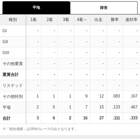
平地
障害
種別
1着
2着
3着
4着～
出走
勝率
連対率
-
-
-
-
-
-
-
GI
-
-
-
-
-
-
-
GII
-
-
-
-
-
-
-
GIII
-
-
-
-
-
-
-
その他重賞
-
-
-
-
-
-
-
重賞合計
-
-
-
-
-
-
-
リステッド
1
1
1
9
12
.083
.167
その他特別
2
5
1
7
15
.133
.467
平場
3
6
2
16
27
.111
.333
合計
※「総合成績」はJRAのレースのみとなります。