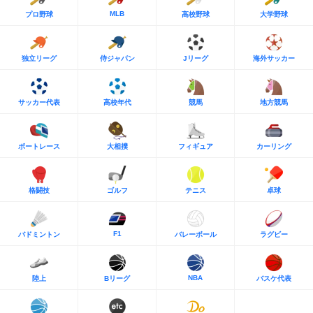
MLB
プロ野球
高校野球
大学野球
独立リーグ
侍ジャパン
Jリーグ
海外サッカー
サッカー代表
高校年代
競馬
地方競馬
ボートレース
大相撲
フィギュア
カーリング
格闘技
ゴルフ
テニス
卓球
F1
バドミントン
バレーボール
ラグビー
NBA
陸上
Bリーグ
バスケ代表