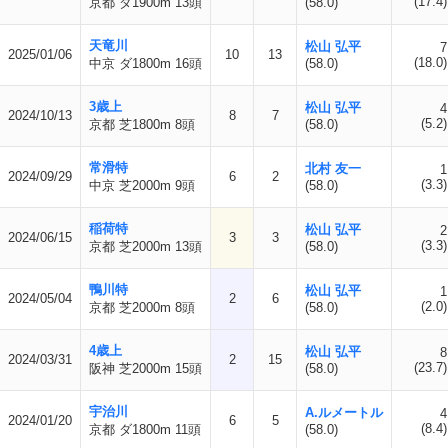
(17.4)
京都 ダ1900m 13頭
(58.0)
天竜川
松山 弘平
7
2025/01/06
10
13
(18.0)
中京 ダ1800m 16頭
(58.0)
3歳上
松山 弘平
4
2024/10/13
8
7
(5.2)
京都 芝1800m 8頭
(58.0)
常滑特
北村 友一
1
2024/09/29
6
2
(3.3)
中京 芝2000m 9頭
(58.0)
稲荷特
松山 弘平
2
2024/06/15
3
3
(3.3)
京都 芝2000m 13頭
(58.0)
鴨川特
松山 弘平
1
2024/05/04
2
6
(2.0)
京都 芝2000m 8頭
(58.0)
4歳上
松山 弘平
8
2024/03/31
2
15
(23.7)
阪神 芝2000m 15頭
(58.0)
宇治川
A.ルメートル
4
2024/01/20
6
5
(8.4)
京都 ダ1800m 11頭
(58.0)