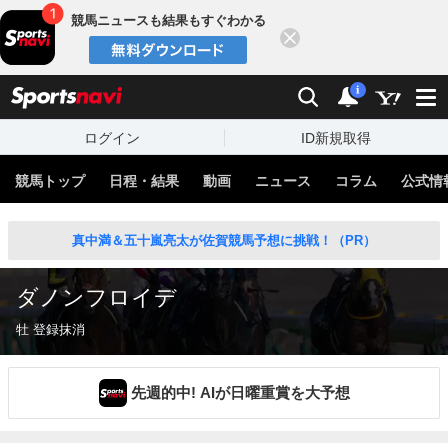
競馬ニュースも結果もすぐわかる
閉じる
スポーツナビ
検索
通知
i
ログイン
ID新規取得
競馬トップ
日程・結果
動画
ニュース
コラム
公式情
真中満＆五十嵐亮太が佐賀競馬予想に挑戦！（PR）
ダノンフロイデ
牡 登録抹消
先週的中! AIが日曜重賞を大予想