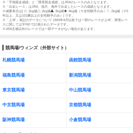
※「平地競走成績」と「障害競走成績」はJRAのレースのみとなります。
※「出走レース」はJRA、地方、海外で出走したレースの成績となります。
※減量表示は[
:1kg減
:2kg減
:3kg減
:4kg減（※女性騎手のみ）
:2kg減（※5
年以上、又は101勝以上の女性騎手のみ）] です。
※「上3F」表記のデータについて 1993年4月以前では一部のレースが上4F、障害レー
スに関しては平均Fで計測されたデータです。
※JRA主催以外のレースでは一部データがない場合があります。
競馬場/ウィンズ（外部サイト）
札幌競馬場
函館競馬場
福島競馬場
新潟競馬場
東京競馬場
中山競馬場
中京競馬場
京都競馬場
阪神競馬場
小倉競馬場