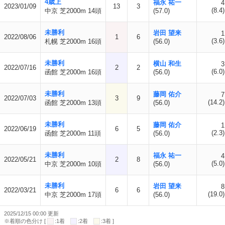
4歳上
福永 祐一
4
2023/01/09
13
3
(8.4)
中京 芝2000m 14頭
(57.0)
未勝利
岩田 望来
1
2022/08/06
1
6
(3.6)
札幌 芝2000m 16頭
(56.0)
未勝利
横山 和生
3
2022/07/16
2
2
(6.0)
函館 芝2000m 16頭
(56.0)
未勝利
藤岡 佑介
7
2022/07/03
3
9
(14.2)
函館 芝2000m 13頭
(56.0)
未勝利
藤岡 佑介
1
2022/06/19
6
5
(2.3)
函館 芝2000m 11頭
(56.0)
未勝利
福永 祐一
4
2022/05/21
2
8
(5.0)
中京 芝2000m 10頭
(56.0)
未勝利
岩田 望来
8
2022/03/21
6
6
(19.0)
中京 芝2000m 17頭
(56.0)
2025/12/15 00:00 更新
※着順の色分け [
:1着
:2着
:3着 ]