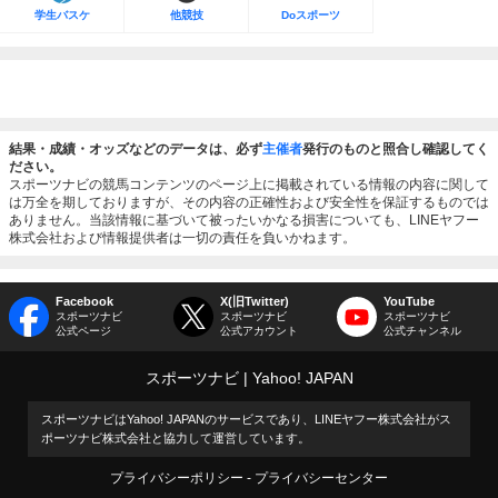
学生バスケ
他競技
Doスポーツ
結果・成績・オッズなどのデータは、必ず
主催者
発行のものと照合し確認してく
ださい。
スポーツナビの競馬コンテンツのページ上に掲載されている情報の内容に関して
は万全を期しておりますが、その内容の正確性および安全性を保証するものでは
ありません。当該情報に基づいて被ったいかなる損害についても、LINEヤフー
株式会社および情報提供者は一切の責任を負いかねます。
Facebook
X(旧Twitter)
YouTube
スポーツナビ
スポーツナビ
スポーツナビ
公式ページ
公式アカウント
公式チャンネル
スポーツナビ
Yahoo! JAPAN
スポーツナビはYahoo! JAPANのサービスであり、LINEヤフー株式会社がス
ポーツナビ株式会社と協力して運営しています。
プライバシーポリシー
プライバシーセンター