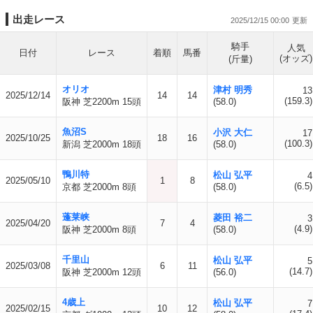
出走レース
2025/12/15 00:00
騎手
人気
日付
レース
着順
馬番
(オッズ)
(斤量)
オリオ
津村 明秀
13
2025/12/14
14
14
(159.3)
阪神 芝2200m 15頭
(58.0)
魚沼S
小沢 大仁
17
2025/10/25
18
16
(100.3)
新潟 芝2000m 18頭
(58.0)
鴨川特
松山 弘平
4
2025/05/10
1
8
(6.5)
京都 芝2000m 8頭
(58.0)
蓬莱峡
菱田 裕二
3
2025/04/20
7
4
(4.9)
阪神 芝2000m 8頭
(58.0)
千里山
松山 弘平
5
2025/03/08
6
11
(14.7)
阪神 芝2000m 12頭
(56.0)
4歳上
松山 弘平
7
2025/02/15
10
12