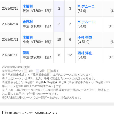
未勝利
M.デムーロ
2023/02/18
2
3
(2
阪神 ダ1800m 12頭
(54.0)
未勝利
M.デムーロ
2023/02/04
2
2
(15
中京 ダ1800m 15頭
(54.0)
未勝利
今村 聖奈
2023/01/21
10
6
(6
小倉 ダ1700m 16頭
(▲51.0)
新馬
西村 淳也
2023/01/05
8
12
(13
中京 芝2000m 12頭
(54.0)
2024/10/15 00:00 更新
※着順の色分け [
:1着
:2着
:3着 ]
※「平地競走成績」と「障害競走成績」はJRAのレースのみとなります。
※「出走レース」はJRA、地方、海外で出走したレースの成績となります。
※減量表示は[
:1kg減
:2kg減
:3kg減
:4kg減（※女性騎手のみ）
:2kg減（※5
年以上、又は101勝以上の女性騎手のみ）] です。
※「上3F」表記のデータについて 1993年4月以前では一部のレースが上4F、障害レー
スに関しては平均Fで計測されたデータです。
※JRA主催以外のレースでは一部データがない場合があります。
競馬場/ウィンズ（外部サイト）