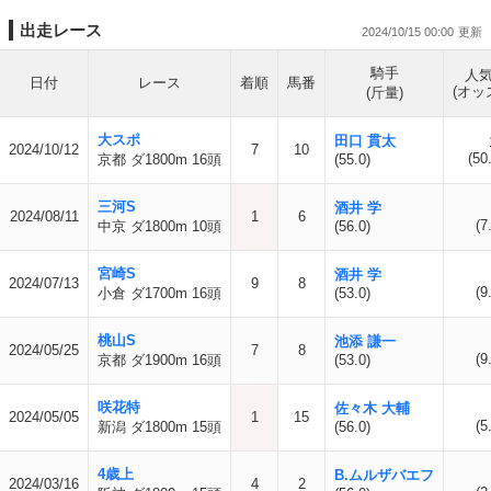
出走レース
2024/10/15 00:00
騎手
人
日付
レース
着順
馬番
(オッ
(斤量)
大スポ
田口 貫太
2024/10/12
7
10
(50
京都 ダ1800m 16頭
(55.0)
三河S
酒井 学
2024/08/11
1
6
(7
中京 ダ1800m 10頭
(56.0)
宮崎S
酒井 学
2024/07/13
9
8
(9
小倉 ダ1700m 16頭
(53.0)
桃山S
池添 謙一
2024/05/25
7
8
(9
京都 ダ1900m 16頭
(53.0)
咲花特
佐々木 大輔
2024/05/05
1
15
(5
新潟 ダ1800m 15頭
(56.0)
4歳上
B.ムルザバエフ
2024/03/16
4
2