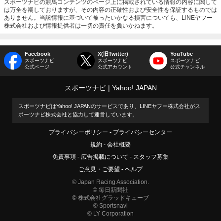
スポーツナビの競馬コンテンツのページ上に掲載されている情報の内容に関して
は万全を期しておりますが、その内容の正確性および安全性を保証するものでは
ありません。当該情報に基づいて被ったいかなる損害についても、LINEヤフー
株式会社および情報提供者は一切の責任を負いかねます。
Facebook
X(旧Twitter)
YouTube
スポーツナビ
スポーツナビ
スポーツナビ
公式ページ
公式アカウント
公式チャンネル
スポーツナビ
Yahoo! JAPAN
スポーツナビはYahoo! JAPANのサービスであり、LINEヤフー株式会社がス
ポーツナビ株式会社と協力して運営しています。
プライバシーポリシー
プライバシーセンター
規約
会社概要
免責事項
広告掲載について
スタッフ募集
ご意見・ご要望
ヘルプ
© Japan Racing Association.
© 毎日新聞社
© 株式会社グラッドキューブ
© Sportsnavi
© LY Corporation