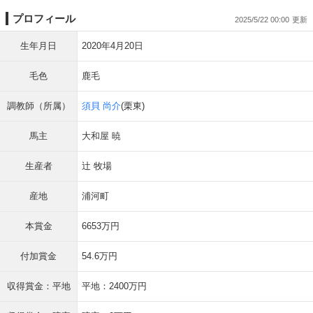
プロフィール
2025/5/22 00:00
生年月日
2020年4月20日
毛色
鹿毛
調教師（所属）
須貝 尚介
(栗東)
馬主
大和屋 暁
生産者
辻 牧場
産地
浦河町
本賞金
6653万円
付加賞金
54.6万円
収得賞金：平地
平地：2400万円