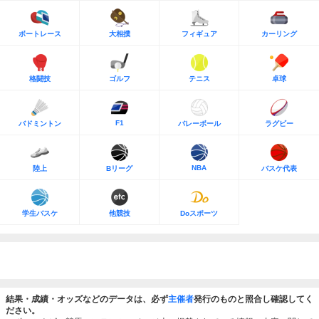
ボートレース
大相撲
フィギュア
カーリング
格闘技
ゴルフ
テニス
卓球
F1
バドミントン
バレーボール
ラグビー
NBA
陸上
Bリーグ
バスケ代表
学生バスケ
他競技
Doスポーツ
結果・成績・オッズなどのデータは、必ず
主催者
発行のものと照合し確認してく
ださい。