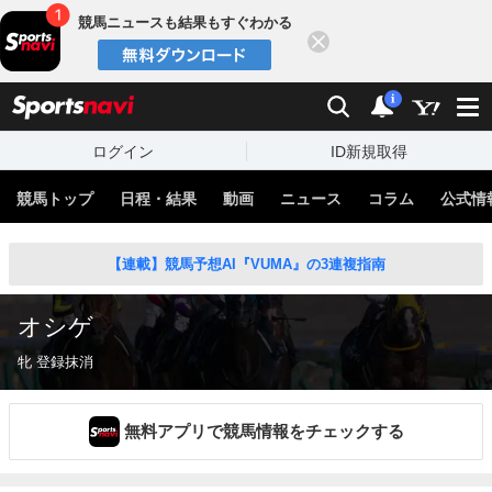
競馬ニュースも結果もすぐわかる
閉じる
スポーツナビ
検索
通知
i
ログイン
ID新規取得
競馬トップ
日程・結果
動画
ニュース
コラム
公式情
【連載】競馬予想AI『VUMA』の3連複指南
オシゲ
牝 登録抹消
無料アプリで競馬情報をチェックする