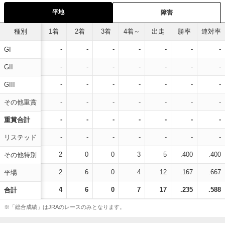
平地
障害
種別
1着
2着
3着
4着～
出走
勝率
連対率
-
-
-
-
-
-
-
GI
-
-
-
-
-
-
-
GII
-
-
-
-
-
-
-
GIII
-
-
-
-
-
-
-
その他重賞
-
-
-
-
-
-
-
重賞合計
-
-
-
-
-
-
-
リステッド
2
0
0
3
5
.400
.400
その他特別
2
6
0
4
12
.167
.667
平場
4
6
0
7
17
.235
.588
合計
※「総合成績」はJRAのレースのみとなります。