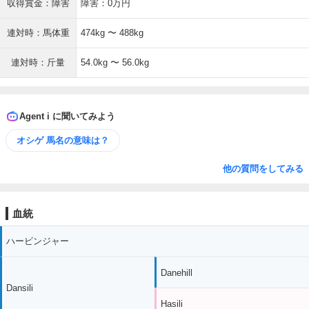
収得賞金：障害
障害：0万円
連対時：馬体重
474kg 〜 488kg
連対時：斤量
54.0kg 〜 56.0kg
Agent i に聞いてみよう
オシゲ 馬名の意味は？
他の質問をしてみる
血統
ハービンジャー
Danehill
Dansili
Hasili