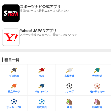
スポーツナビ公式アプリ
注目のレースも最新ニュースも逃さない
Yahoo! JAPANアプリ
スポーツ情報やニュース、天気もこれひとつで
種目一覧
MLB
プロ野球
高校野球
大学野球
独立リーグ
侍ジャパン
Jリーグ
海外サッカー
サッカー代表
高校年代
競馬
地方競馬