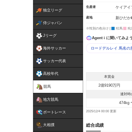
生産者
ケイアイ
独立リーグ
産地
新ひだか
侍ジャパン
※性別の色分け [
:牡馬
:牝
Jリーグ
Agent i に聞いてみよ
海外サッカー
ロードデルレイ 馬名の
サッカー代表
高校年代
本賞金
2億9190万円
競馬
連対時
地方競馬
474kg 
2025/12/4 00:00
ボートレース
大相撲
総合成績