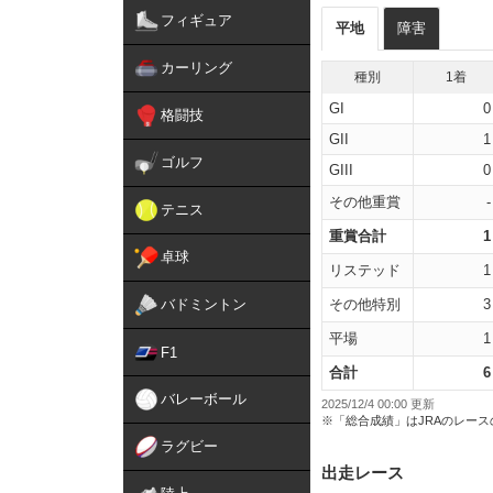
フィギュア
平地
障害
カーリング
種別
1着
GI
0
格闘技
GII
1
ゴルフ
GIII
0
その他重賞
-
テニス
重賞合計
1
卓球
リステッド
1
バドミントン
その他特別
3
平場
1
F1
合計
6
バレーボール
2025/12/4 00:00 更新
※「総合成績」はJRAのレー
ラグビー
出走レース