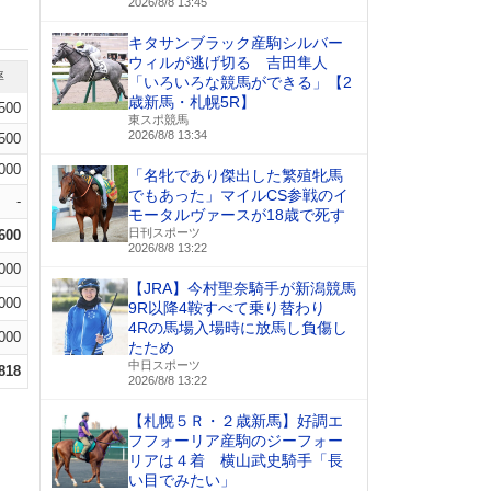
2026/8/8 13:45
キタサンブラック産駒シルバー
ウィルが逃げ切る 吉田隼人
率
「いろいろな競馬ができる」【2
歳新馬・札幌5R】
.500
東スポ競馬
2026/8/8 13:34
.500
000
「名牝であり傑出した繁殖牝馬
でもあった」マイルCS参戦のイ
-
モータルヴァースが18歳で死す
日刊スポーツ
.600
2026/8/8 13:22
000
【JRA】今村聖奈騎手が新潟競馬
000
9R以降4鞍すべて乗り替わり
4Rの馬場入場時に放馬し負傷し
000
たため
中日スポーツ
.818
2026/8/8 13:22
【札幌５Ｒ・２歳新馬】好調エ
フフォーリア産駒のジーフォー
リアは４着 横山武史騎手「長
い目でみたい」