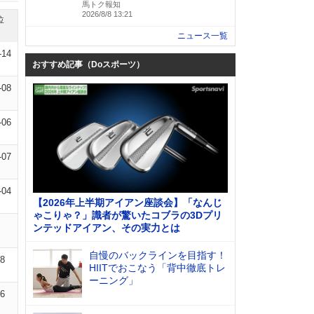
馬トク報知
2026/8/8 13:21
位
ニュース一覧
-14
おすすめ記事（Doスポーツ）
-08
-06
-07
-04
【2026年上半期アイアン座談会】「なんじ
ゃこりゃ？」識者が驚いたコブラの3Dプリ
ンテッドアイアン、その実力とは
自慢のバックラインを目指す！
08
HIITでおこなう「背中徹底トレ
ーニング」
06