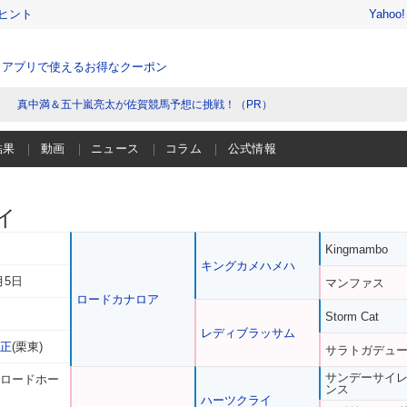
ヒント
Yahoo
、アプリで使えるお得なクーポン
真中満＆五十嵐亮太が佐賀競馬予想に挑戦！（PR）
結果
動画
ニュース
コラム
公式情報
イ
Kingmambo
キングカメハメハ
月5日
マンファス
ロードカナロア
Storm Cat
レディブラッサム
充正
(栗東)
サラトガデュ
サンデーサイ
 ロードホー
ンス
ハーツクライ