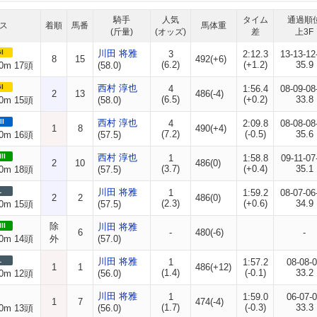
騎手
人気
タイム
通過順
ス
着順
馬番
馬体重
(斤量)
(オッズ)
差
上3F
I
川田 将雅
3
2:12.3
13-13-12
8
15
492(+6)
(6.2)
(+1.2)
35.9
0m 17頭
(58.0)
I
西村 淳也
4
1:56.4
08-09-08
2
13
486(-4)
(6.5)
(+0.2)
33.8
0m 15頭
(58.0)
II
西村 淳也
4
2:09.8
08-08-08
1
8
490(+4)
(7.2)
(-0.5)
35.6
0m 16頭
(57.5)
II
西村 淳也
1
1:58.8
09-11-07
2
10
486(0)
(3.7)
(+0.4)
35.1
0m 18頭
(57.5)
L
川田 将雅
1
1:59.2
08-07-06
2
2
486(0)
(2.3)
(+0.6)
34.9
0m 15頭
(57.5)
除
II
川田 将雅
6
-
480(-6)
-
0m 14頭
外
(57.0)
L
川田 将雅
1
1:57.2
08-08-
1
1
486(+12)
(1.4)
(-0.1)
33.2
0m 12頭
(56.0)
川田 将雅
1
1:59.0
06-07-
1
7
474(-4)
(1.7)
(-0.3)
33.3
0m 13頭
(56.0)