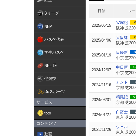
陸上
日付
レー
Bリーグ
宝塚記
G
2025/06/15
NBA
阪神 芝220
大阪杯
G
バスケ代表
2025/04/06
阪神 芝200
学生バスケ
日経新
G
2025/01/19
中京 芝220
NFL
中日新
GI
2024/12/07
中京 芝200
他競技
アンド
2024/11/16
京都 芝200
Doスポーツ
鳴尾記
GI
2024/06/01
サービス
京都 芝200
白富士
toto
2024/01/27
東京 芝200
コンテンツ
ウェル
2023/11/26
東京 芝200
動画