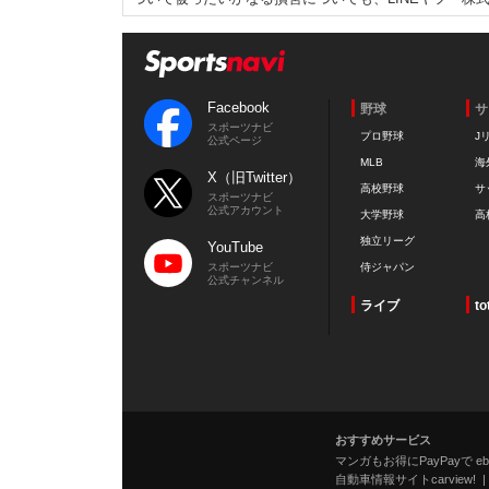
Facebook
野球
サ
スポーツナビ
プロ野球
J
公式ページ
MLB
海
X（旧Twitter）
高校野球
サ
スポーツナビ
公式アカウント
大学野球
高
独立リーグ
YouTube
スポーツナビ
侍ジャパン
公式チャンネル
ライブ
to
おすすめサービス
マンガもお得にPayPayで eboo
自動車情報サイトcarview!