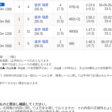
II
坂井 瑠星
4
2:23.6
05-05-05
4
4
478(-4)
(7.3)
(+0.1)
33.5
0m 13頭
(56.0)
坂井 瑠星
1
1:59.1
02-02
1
5
482(+2)
(1.5)
(-0.0)
33.4
0m 9頭
(55.0)
坂井 瑠星
1
1:47.0
05-04
1
11
480(0)
(1.5)
(-0.3)
33.1
0m 12頭
(56.0)
坂井 瑠星
2
1:48.3
06-07-
1
5
480
(4.3)
(-0.7)
33.2
0m 16頭
(56.0)
:2着
:3着 ]
走成績」はJRAのレースのみとなります。
方、海外で出走したレースの成績となります。
g減
:3kg減
:4kg減（※女性騎手のみ）
:2kg減（※5年以上、又は101勝以上の女性騎手
て 1993年4月以前では一部のレースが上4F、障害レースに関しては平均Fで計測されたデ
一部データがない場合があります。
ものと照合し確認してください。
いる情報の内容に関しては万全を期しておりますが、その内容の正確性およ
式会社および情報提供者は一切の責任を負いかねます。