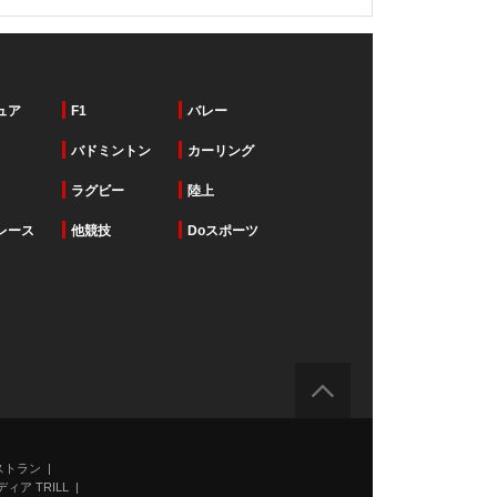
ュア
F1
バレー
バドミントン
カーリング
ラグビー
陸上
レース
他競技
Doスポーツ
ストラン
ィア TRILL