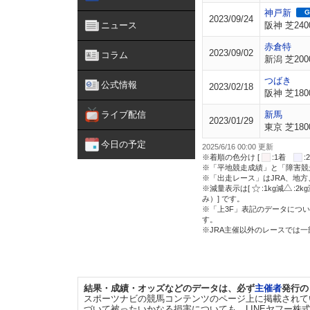
神戸新
G
2023/09/24
ニュース
阪神 芝240
赤倉特
2023/09/02
コラム
新潟 芝200
つばき
公式情報
2023/02/18
阪神 芝180
ライブ配信
新馬
2023/01/29
東京 芝180
今日の予定
2025/6/16 00:00 更新
※着順の色分け [
:1着
※「平地競走成績」と「障害競
※「出走レース」はJRA、地
※減量表示は[
:1kg減
:2k
み）] です。
※「上3F」表記のデータについ
す。
※JRA主催以外のレースでは
結果・成績・オッズなどのデータは、必ず
主催者
発行の
スポーツナビの競馬コンテンツのページ上に掲載されて
づいて被ったいかなる損害についても、LINEヤフー株