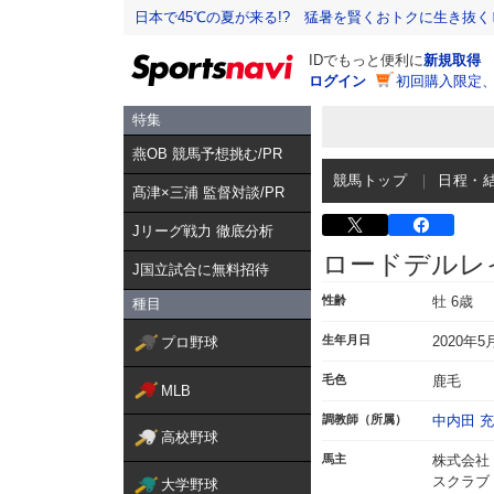
日本で45℃の夏が来る!? 猛暑を賢くおトクに生き抜く
IDでもっと便利に
新規取得
ログイン
初回購入限定
特集
燕OB 競馬予想挑む/PR
競馬トップ
日程・
髙津×三浦 監督対談/PR
Jリーグ戦力 徹底分析
ロードデルレ
J国立試合に無料招待
性齢
牡 6歳
種目
生年月日
2020年5
プロ野球
毛色
鹿毛
MLB
調教師（所属）
中内田 
高校野球
馬主
株式会社
スクラブ
大学野球