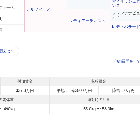
アイリッシュ
ンス
ファーム
デルフィーノ
フレンチデピ
ティ
町
レディアーティスト
レディバラー
馬 ]
う
意味は？
他の質問をし
付加賞金
収得賞金
337.3万円
平地：1億3500万円
障害：0万円
の馬体重
連対時の斤量
〜 490kg
55.0kg 〜 58.0kg