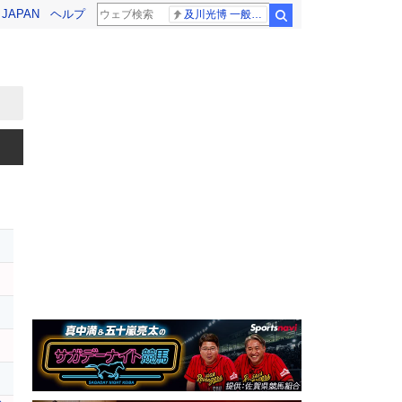
! JAPAN
ヘルプ
及川光博 一般女性
検索
ー
レ