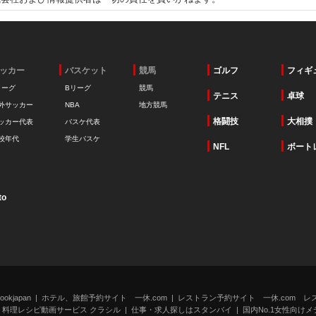
ッカー
バスケット
競馬
ゴルフ
フィギ
リーグ
Bリーグ
競馬
テニス
卓球
外サッカー
NBA
地方競馬
格闘技
大相撲
ッカー代表
バスケ代表
校年代
学生バスケ
NFL
ボート
to
kjapan
ホテル、旅館予約サイト 一休.com
レストラン予約サイト 一休.com レ
料理レシピ動画サービス クラシル
仕事・求人探しはスタンバイ
国内No.1女性向けメデ