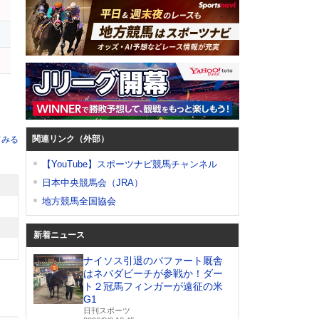
ダ
ュ
ド
関連リンク（外部）
てみる
【YouTube】スポーツナビ競馬チャンネル
日本中央競馬会（JRA）
地方競馬全国協会
新着ニュース
ナイソス引退のバファート厩舎
はネバダビーチが参戦か！ダー
ト２冠馬フィンガーが遠征の米
G1
日刊スポーツ