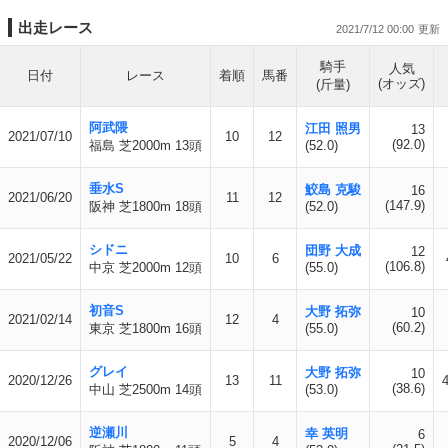
出走レース
2021/7/12 00:00
騎手
人気
日付
レース
着順
馬番
(オッズ)
(斤量)
阿武隈
江田 照男
13
2021/07/10
10
12
(92.0)
福島 芝2000m 13頭
(52.0)
垂水S
鮫島 克駿
16
2021/06/20
11
12
(147.9)
阪神 芝1800m 18頭
(52.0)
シドニ
団野 大成
12
2021/05/22
10
6
(106.8)
中京 芝2000m 12頭
(55.0)
初音S
大野 拓弥
10
2021/02/14
12
4
(60.2)
東京 芝1800m 16頭
(55.0)
グレイ
大野 拓弥
10
2020/12/26
13
11
(38.6)
中山 芝2500m 14頭
(53.0)
逆瀬川
幸 英明
6
2020/12/06
5
4