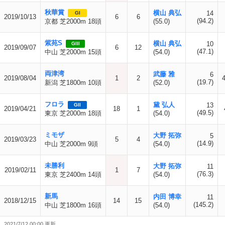
秋華賞
横山 典弘
14
GI
2019/10/13
6
6
(94.2)
京都 芝2000m 18頭
(55.0)
紫苑S
横山 典弘
10
GIII
2019/09/07
6
12
(47.1)
中山 芝2000m 15頭
(54.0)
両津湾
武藤 雅
6
2019/08/04
1
2
(19.7)
新潟 芝1800m 10頭
(52.0)
フロラ
黛 弘人
13
GII
2019/04/21
18
1
(49.5)
東京 芝2000m 18頭
(54.0)
ミモザ
大野 拓弥
5
2019/03/23
5
4
(14.9)
中山 芝2000m 9頭
(54.0)
未勝利
大野 拓弥
11
2019/02/11
1
7
(76.3)
東京 芝2400m 14頭
(54.0)
新馬
内田 博幸
11
2018/12/15
14
15
(145.2)
中山 芝1800m 16頭
(54.0)
2021/7/12 00:00 更新