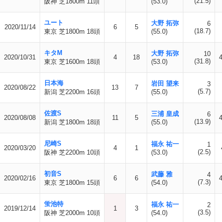
(21.5)
阪神 芝1800m 11頭
(53.0)
ユート
大野 拓弥
6
2020/11/14
6
5
(18.7)
東京 芝1800m 18頭
(55.0)
キタM
大野 拓弥
10
2020/10/31
4
18
(31.8)
東京 芝1600m 18頭
(53.0)
日本海
岩田 望来
3
2020/08/22
13
7
(5.7)
新潟 芝2200m 16頭
(55.0)
佐渡S
三浦 皇成
6
2020/08/08
11
5
(13.9)
新潟 芝1800m 18頭
(55.0)
尼崎S
福永 祐一
1
2020/03/20
4
1
(2.5)
阪神 芝2200m 10頭
(53.0)
初音S
武藤 雅
4
2020/02/16
6
6
(7.3)
東京 芝1800m 15頭
(54.0)
蛍池特
福永 祐一
2
2019/12/14
1
3
(3.5)
阪神 芝2000m 10頭
(54.0)