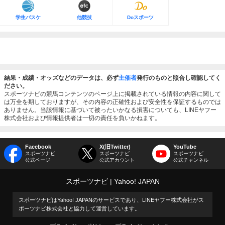
学生バスケ
他競技
Doスポーツ
結果・成績・オッズなどのデータは、必ず
主催者
発行のものと照合し確認してく
ださい。
スポーツナビの競馬コンテンツのページ上に掲載されている情報の内容に関して
は万全を期しておりますが、その内容の正確性および安全性を保証するものでは
ありません。当該情報に基づいて被ったいかなる損害についても、LINEヤフー
株式会社および情報提供者は一切の責任を負いかねます。
Facebook
X(旧Twitter)
YouTube
スポーツナビ
スポーツナビ
スポーツナビ
公式ページ
公式アカウント
公式チャンネル
スポーツナビ
Yahoo! JAPAN
スポーツナビはYahoo! JAPANのサービスであり、LINEヤフー株式会社がス
ポーツナビ株式会社と協力して運営しています。