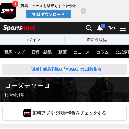
競馬ニュースも結果もすぐわかる
閉じる
スポーツナビ
検索
通知
i
ログイン
ID新規取得
競馬トップ
日程・結果
動画
ニュース
コラム
公式情
【連載】競馬予想AI『VUMA』の3連複指南
ローズテソーロ
牝 登録抹消
無料アプリで競馬情報をチェックする