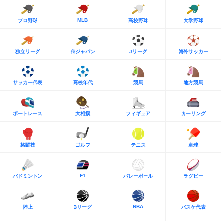
MLB
プロ野球
高校野球
大学野球
独立リーグ
侍ジャパン
Jリーグ
海外サッカー
サッカー代表
高校年代
競馬
地方競馬
ボートレース
大相撲
フィギュア
カーリング
格闘技
ゴルフ
テニス
卓球
F1
バドミントン
バレーボール
ラグビー
NBA
陸上
Bリーグ
バスケ代表