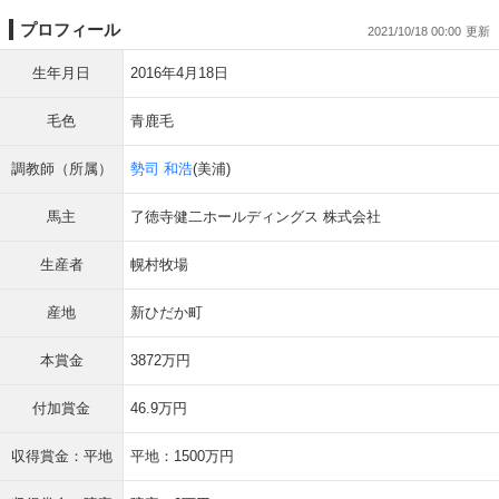
プロフィール
2021/10/18 00:00
生年月日
2016年4月18日
毛色
青鹿毛
調教師（所属）
勢司 和浩
(美浦)
馬主
了徳寺健二ホールディングス 株式会社
生産者
幌村牧場
産地
新ひだか町
本賞金
3872万円
付加賞金
46.9万円
収得賞金：平地
平地：1500万円