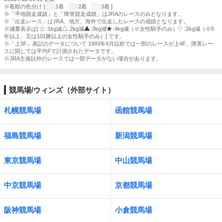
※着順の色分け [
:1着
:2着
:3着 ]
※「平地競走成績」と「障害競走成績」はJRAのレースのみとなります。
※「出走レース」はJRA、地方、海外で出走したレースの成績となります。
※減量表示は[
:1kg減
:2kg減
:3kg減
:4kg減（※女性騎手のみ）
:2kg減（※5
年以上、又は101勝以上の女性騎手のみ）] です。
※「上3F」表記のデータについて 1993年4月以前では一部のレースが上4F、障害レー
スに関しては平均Fで計測されたデータです。
※JRA主催以外のレースでは一部データがない場合があります。
競馬場/ウィンズ（外部サイト）
札幌競馬場
函館競馬場
福島競馬場
新潟競馬場
東京競馬場
中山競馬場
中京競馬場
京都競馬場
阪神競馬場
小倉競馬場