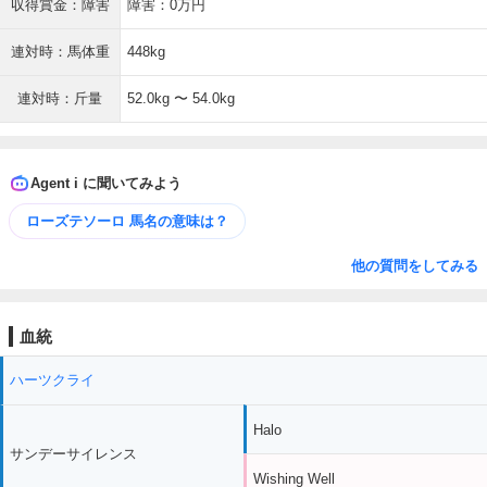
収得賞金：障害
障害：0万円
連対時：馬体重
448kg
連対時：斤量
52.0kg 〜 54.0kg
Agent i に聞いてみよう
ローズテソーロ 馬名の意味は？
他の質問をしてみる
血統
ハーツクライ
Halo
サンデーサイレンス
Wishing Well