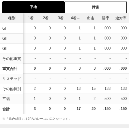
平地
障害
種別
1着
2着
3着
4着～
出走
勝率
連対率
0
0
0
1
1
.000
.000
GI
0
0
0
1
1
.000
.000
GII
0
0
0
1
1
.000
.000
GIII
-
-
-
-
-
-
-
その他重賞
0
0
0
3
3
.000
.000
重賞合計
-
-
-
-
-
-
-
リステッド
2
0
0
13
15
.133
.133
その他特別
1
0
0
1
2
.500
.500
平場
3
0
0
17
20
.150
.150
合計
※「総合成績」はJRAのレースのみとなります。