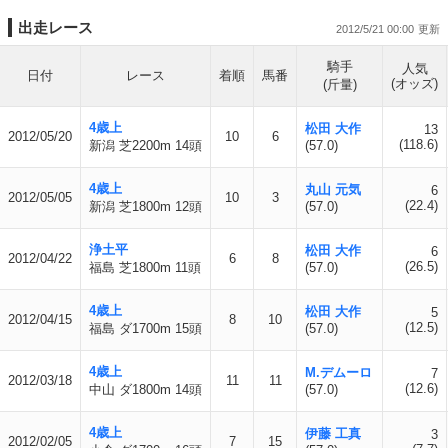
出走レース
2012/5/21 00:00
騎手
人気
日付
レース
着順
馬番
(オッズ)
(斤量)
4歳上
松田 大作
13
2012/05/20
10
6
(118.6)
新潟 芝2200m 14頭
(57.0)
4歳上
丸山 元気
6
2012/05/05
10
3
(22.4)
新潟 芝1800m 12頭
(57.0)
浄土平
松田 大作
6
2012/04/22
6
8
(26.5)
福島 芝1800m 11頭
(57.0)
4歳上
松田 大作
5
2012/04/15
8
10
(12.5)
福島 ダ1700m 15頭
(57.0)
4歳上
M.デムーロ
7
2012/03/18
11
11
(12.6)
中山 ダ1800m 14頭
(57.0)
4歳上
伊藤 工真
3
2012/02/05
7
15