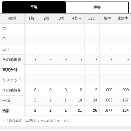
平地
障害
種別
1着
2着
3着
4着～
出走
勝率
連対率
-
-
-
-
-
-
-
GI
-
-
-
-
-
-
-
GII
-
-
-
-
-
-
-
GIII
-
-
-
-
-
-
-
その他重賞
-
-
-
-
-
-
-
重賞合計
-
-
-
-
-
-
-
リステッド
0
0
0
2
2
.000
.000
その他特別
2
2
1
19
24
.083
.167
平場
2
2
1
21
26
.077
.154
合計
※「総合成績」はJRAのレースのみとなります。