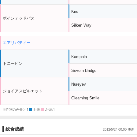
Kris
ポインテッドパス
Silken Way
エアリバティー
Kampala
トニービン
Severn Bridge
Nureyev
ジョイアスピルエット
Gleaming Smile
※性別の色分け [
:牡馬
:牝馬 ]
総合成績
2012/5/24 00:00