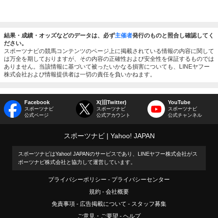
結果・成績・オッズなどのデータは、必ず
主催者
発行のものと照合し確認してく
ださい。
スポーツナビの競馬コンテンツのページ上に掲載されている情報の内容に関して
は万全を期しておりますが、その内容の正確性および安全性を保証するものでは
ありません。当該情報に基づいて被ったいかなる損害についても、LINEヤフー
株式会社および情報提供者は一切の責任を負いかねます。
Facebook
X(旧Twitter)
YouTube
スポーツナビ
スポーツナビ
スポーツナビ
公式ページ
公式アカウント
公式チャンネル
スポーツナビ
Yahoo! JAPAN
スポーツナビはYahoo! JAPANのサービスであり、LINEヤフー株式会社がス
ポーツナビ株式会社と協力して運営しています。
プライバシーポリシー
プライバシーセンター
規約
会社概要
免責事項
広告掲載について
スタッフ募集
ご意見・ご要望
ヘルプ