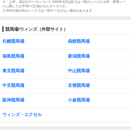
※「上3F」表記のデータについて 1993年4月以前では一部のレースが上4F、障害レー
スに関しては平均Fで計測されたデータです。
※JRA主催以外のレースでは一部データがない場合があります。
競馬場/ウィンズ（外部サイト）
札幌競馬場
函館競馬場
福島競馬場
新潟競馬場
東京競馬場
中山競馬場
中京競馬場
京都競馬場
阪神競馬場
小倉競馬場
ウィンズ・エクセル