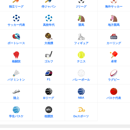
独立リーグ
侍ジャパン
Jリーグ
海外サッカー
サッカー代表
高校年代
競馬
地方競馬
ボートレース
大相撲
フィギュア
カーリング
格闘技
ゴルフ
テニス
卓球
F1
バドミントン
バレーボール
ラグビー
NBA
陸上
Bリーグ
バスケ代表
学生バスケ
他競技
Doスポーツ