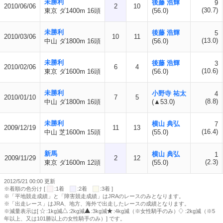
未勝利
後藤 浩輝
9
2010/06/06
2
10
(30.7)
東京 ダ1400m 16頭
(56.0)
未勝利
後藤 浩輝
5
2010/03/06
10
11
(13.0)
中山 ダ1800m 16頭
(56.0)
未勝利
後藤 浩輝
3
2010/02/06
6
4
(10.6)
東京 ダ1600m 16頭
(56.0)
未勝利
小野寺 祐太
4
2010/01/10
7
5
(8.8)
中山 ダ1800m 16頭
(▲53.0)
未勝利
横山 典弘
7
2009/12/19
11
13
(16.4)
中山 芝1600m 15頭
(55.0)
新馬
横山 典弘
1
2009/11/29
2
12
(2.3)
東京 ダ1600m 12頭
(55.0)
2012/5/21 00:00 更新
※着順の色分け [
:1着
:2着
:3着 ]
※「平地競走成績」と「障害競走成績」はJRAのレースのみとなります。
※「出走レース」はJRA、地方、海外で出走したレースの成績となります。
※減量表示は[
:1kg減
:2kg減
:3kg減
:4kg減（※女性騎手のみ）
:2kg減（※5
年以上、又は101勝以上の女性騎手のみ）] です。