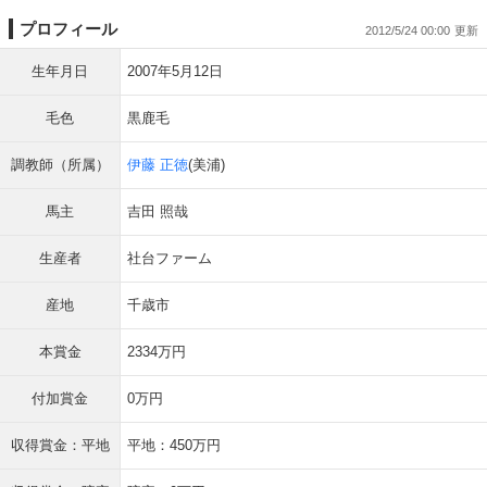
プロフィール
2012/5/24 00:00
生年月日
2007年5月12日
毛色
黒鹿毛
調教師（所属）
伊藤 正徳
(美浦)
馬主
吉田 照哉
生産者
社台ファーム
産地
千歳市
本賞金
2334万円
付加賞金
0万円
収得賞金：平地
平地：450万円