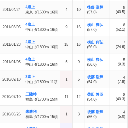
4歳上
後藤 浩輝
8
2011/04/24
4
10
(40.5)
東京 ダ1600m 16頭
(57.0)
4歳上
横山 典弘
8
2011/03/05
9
16
(62.1)
中山 ダ1800m 16頭
(57.0)
4歳上
横山 典弘
7
2011/01/23
15
16
(24.6)
中山 ダ1800m 16頭
(56.0)
4歳上
横山 典弘
5
2011/01/05
5
9
(9.3)
中山 ダ1800m 16頭
(56.0)
3歳上
後藤 浩輝
4
2010/09/18
1
5
(7.8)
中山 ダ1800m 11頭
(54.0)
三陸特
柴田 善臣
8
2010/07/10
11
12
(40.3)
福島 ダ1700m 15頭
(54.0)
未勝利
後藤 浩輝
4
2010/06/26
1
3
(5.0)
福島 ダ1700m 15頭
(56.0)