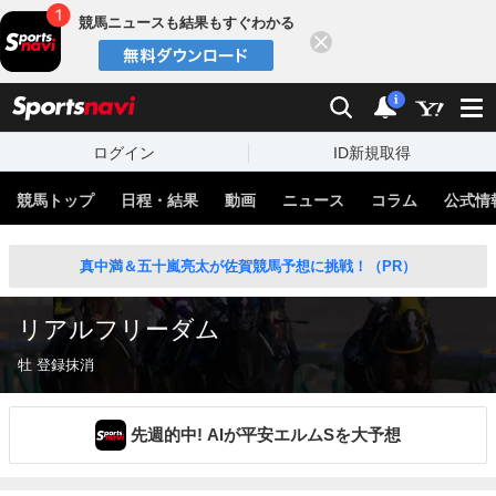
競馬ニュースも結果もすぐわかる
閉じる
スポーツナビ
検索
通知
i
ログイン
ID新規取得
競馬トップ
日程・結果
動画
ニュース
コラム
公式情
真中満＆五十嵐亮太が佐賀競馬予想に挑戦！（PR）
リアルフリーダム
牡 登録抹消
先週的中! AIが平安エルムSを大予想