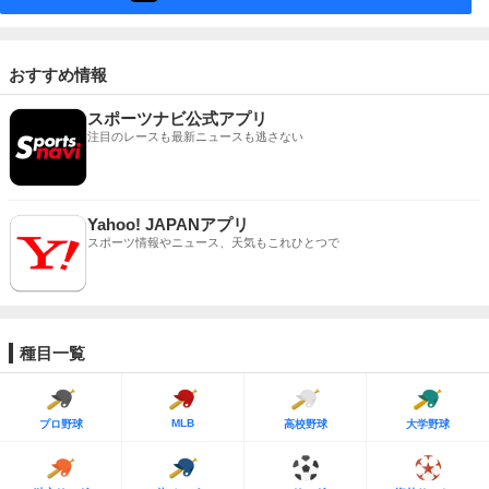
おすすめ情報
スポーツナビ公式アプリ
注目のレースも最新ニュースも逃さない
Yahoo! JAPANアプリ
スポーツ情報やニュース、天気もこれひとつで
種目一覧
MLB
プロ野球
高校野球
大学野球