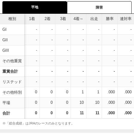
平地
障害
種別
1着
2着
3着
4着～
出走
勝率
連対率
-
-
-
-
-
-
-
GI
-
-
-
-
-
-
-
GII
-
-
-
-
-
-
-
GIII
-
-
-
-
-
-
-
その他重賞
-
-
-
-
-
-
-
重賞合計
-
-
-
-
-
-
-
リステッド
0
0
0
1
1
.000
.000
その他特別
0
0
0
10
10
.000
.000
平場
0
0
0
11
11
.000
.000
合計
※「総合成績」はJRAのレースのみとなります。