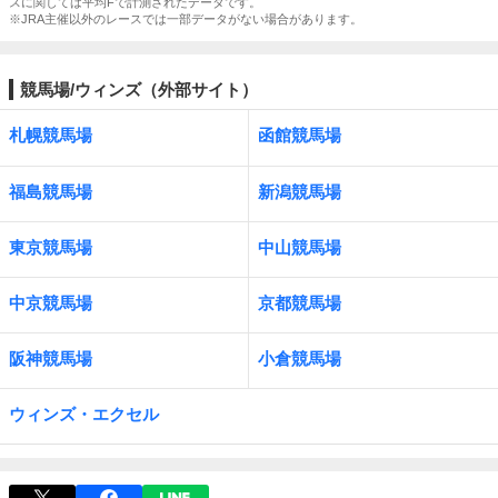
スに関しては平均Fで計測されたデータです。
※JRA主催以外のレースでは一部データがない場合があります。
競馬場/ウィンズ（外部サイト）
札幌競馬場
函館競馬場
福島競馬場
新潟競馬場
東京競馬場
中山競馬場
中京競馬場
京都競馬場
阪神競馬場
小倉競馬場
ウィンズ・エクセル