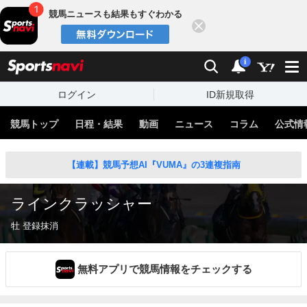
競馬ニュースも結果もすぐわかる
閉じる
スポーツナビ
検索
通知
i
ログイン
ID新規取得
競馬トップ
日程・結果
動画
ニュース
コラム
公式情
【連載】競馬予想AI『VUMA』の3連複指南
ラインクラッシャー
牡 登録抹消
無料アプリで競馬情報をチェックする