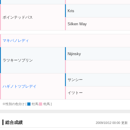
Kris
ポインテッドパス
Silken Way
マキバノレディ
Nijinsky
ラツキーソブリン
サンシー
ハギノトツプレデイ
イツトー
※性別の色分け [
:牡馬
:牝馬 ]
総合成績
2009/10/12 00:00