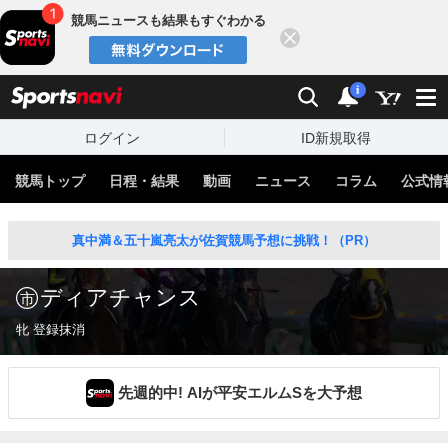
競馬ニュースも結果もすぐわかる
閉じる
スポーツナビ
検索
通知
i
ログイン
ID新規取得
競馬トップ
日程・結果
動画
ニュース
コラム
公式情
真中満＆五十嵐亮太が佐賀競馬予想に挑戦！（PR）
ディアチャンス
牝 登録抹消
先週的中! AIが平安エルムSを大予想