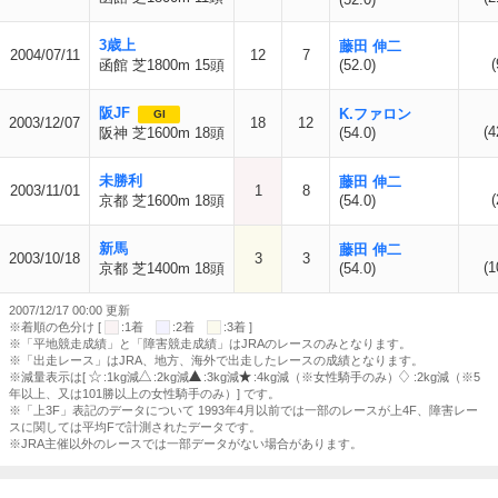
3歳上
藤田 伸二
2004/07/11
12
7
(
函館 芝1800m 15頭
(52.0)
阪JF
K.ファロン
GI
2003/12/07
18
12
(4
阪神 芝1600m 18頭
(54.0)
未勝利
藤田 伸二
2003/11/01
1
8
(
京都 芝1600m 18頭
(54.0)
新馬
藤田 伸二
2003/10/18
3
3
(1
京都 芝1400m 18頭
(54.0)
2007/12/17 00:00 更新
※着順の色分け [
:1着
:2着
:3着 ]
※「平地競走成績」と「障害競走成績」はJRAのレースのみとなります。
※「出走レース」はJRA、地方、海外で出走したレースの成績となります。
※減量表示は[
:1kg減
:2kg減
:3kg減
:4kg減（※女性騎手のみ）
:2kg減（※5
年以上、又は101勝以上の女性騎手のみ）] です。
※「上3F」表記のデータについて 1993年4月以前では一部のレースが上4F、障害レー
スに関しては平均Fで計測されたデータです。
※JRA主催以外のレースでは一部データがない場合があります。