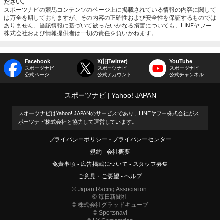
ださい。
スポーツナビの競馬コンテンツのページ上に掲載されている情報の内容に関して
は万全を期しておりますが、その内容の正確性および安全性を保証するものでは
ありません。当該情報に基づいて被ったいかなる損害についても、LINEヤフー
株式会社および情報提供者は一切の責任を負いかねます。
Facebook
X(旧Twitter)
YouTube
スポーツナビ
スポーツナビ
スポーツナビ
公式ページ
公式アカウント
公式チャンネル
スポーツナビ
Yahoo! JAPAN
スポーツナビはYahoo! JAPANのサービスであり、LINEヤフー株式会社がス
ポーツナビ株式会社と協力して運営しています。
プライバシーポリシー
プライバシーセンター
規約
会社概要
免責事項
広告掲載について
スタッフ募集
ご意見・ご要望
ヘルプ
© Japan Racing Association.
© 毎日新聞社
© 株式会社グラッドキューブ
© Sportsnavi