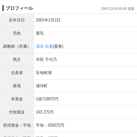
プロフィール
2007/12/24 00:00
生年月日
2001年2月2日
毛色
鹿毛
調教師（所属）
清水 出美
(栗東)
馬主
寺田 千代乃
生産者
笹地牧場
産地
浦河町
本賞金
1億7199万円
付加賞金
193.2万円
収得賞金：平地
平地：4350万円