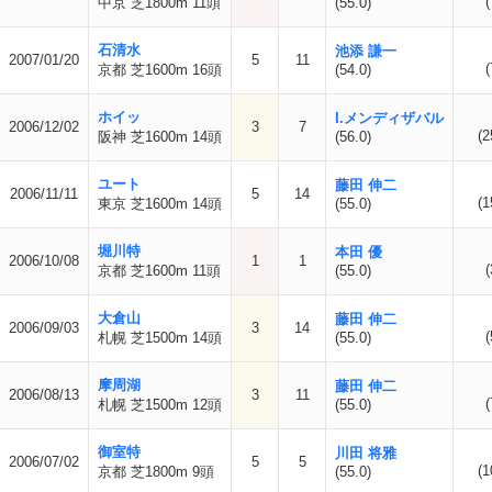
(
中京 芝1800m 11頭
(55.0)
石清水
池添 謙一
2007/01/20
5
11
(
京都 芝1600m 16頭
(54.0)
ホイッ
I.メンディザバル
2006/12/02
3
7
(2
阪神 芝1600m 14頭
(56.0)
ユート
藤田 伸二
2006/11/11
5
14
(1
東京 芝1600m 14頭
(55.0)
堀川特
本田 優
2006/10/08
1
1
(
京都 芝1600m 11頭
(55.0)
大倉山
藤田 伸二
2006/09/03
3
14
(
札幌 芝1500m 14頭
(55.0)
摩周湖
藤田 伸二
2006/08/13
3
11
(
札幌 芝1500m 12頭
(55.0)
御室特
川田 将雅
2006/07/02
5
5
(1
京都 芝1800m 9頭
(55.0)