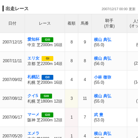
出走レース
2007/12/17 00:00
騎手
人
日付
レース
着順
馬番
(オ
(斤量)
愛知杯
横山 典弘
GIII
2007/12/15
8
9
(
中京 芝2000m 16頭
(55.0)
エリ女
横山 典弘
GI
2007/11/11
8
8
(2
京都 芝2200m 14頭
(56.0)
札幌記
小林 徹弥
GII
2007/09/02
4
4
(1
札幌 芝2000m 16頭
(55.0)
クイS
横山 典弘
GIII
2007/08/12
3
11
(
札幌 芝1800m 12頭
(55.0)
マーメ
武 豊
GIII
2007/06/17
1
7
(
阪神 芝2000m 12頭
(53.0)
エメラ
横山 典弘
2007/05/20
1
4