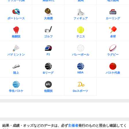
サッカー代表
高校年代
競馬
地方競馬
ボートレース
大相撲
フィギュア
カーリング
格闘技
ゴルフ
テニス
卓球
F1
バドミントン
バレーボール
ラグビー
NBA
陸上
Bリーグ
バスケ代表
学生バスケ
他競技
Doスポーツ
結果・成績・オッズなどのデータは、必ず
主催者
発行のものと照合し確認してく