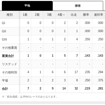
平地
障害
種別
1着
2着
3着
4着～
出走
勝率
連対率
0
0
0
2
2
.000
.000
GI
0
0
0
1
1
.000
.000
GII
1
0
1
2
4
.250
.250
GIII
-
-
-
-
-
-
-
その他重賞
1
0
1
5
7
.143
.143
重賞合計
-
-
-
-
-
-
-
リステッド
4
1
6
6
17
.235
.294
その他特別
2
1
2
3
8
.250
.375
平場
7
2
9
14
32
.219
.281
合計
※「総合成績」はJRAのレースのみとなります。