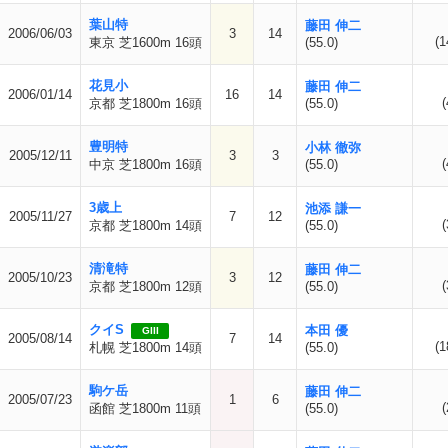
葉山特
藤田 伸二
2006/06/03
3
14
(1
東京 芝1600m 16頭
(55.0)
花見小
藤田 伸二
2006/01/14
16
14
(
京都 芝1800m 16頭
(55.0)
豊明特
小林 徹弥
2005/12/11
3
3
(
中京 芝1800m 16頭
(55.0)
3歳上
池添 謙一
2005/11/27
7
12
(
京都 芝1800m 14頭
(55.0)
清滝特
藤田 伸二
2005/10/23
3
12
(
京都 芝1800m 12頭
(55.0)
クイS
本田 優
GIII
2005/08/14
7
14
(1
札幌 芝1800m 14頭
(55.0)
駒ケ岳
藤田 伸二
2005/07/23
1
6
(
函館 芝1800m 11頭
(55.0)