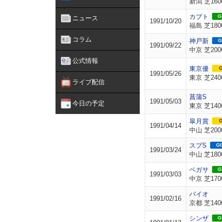
新潟 芝160
カブト
GI
ニュース
1991/10/20
福島 芝180
コラム
神戸新
G
1991/09/22
中京 芝200
公式情報
東京優
G
1991/05/26
東京 芝240
ライブ配信
菖蒲S
1991/05/03
今日の予定
東京 芝140
皐月賞
G
1991/04/14
中山 芝200
スプS
GI
1991/03/24
中山 芝180
ペガサ
GI
1991/03/03
中京 芝170
バイオ
1991/02/16
京都 芝140
シンザ
GI