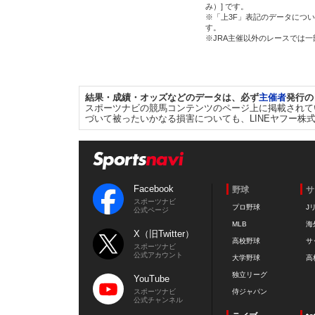
み）] です。
※「上3F」表記のデータについ
す。
※JRA主催以外のレースでは
結果・成績・オッズなどのデータは、必ず
主催者
発行の
スポーツナビの競馬コンテンツのページ上に掲載されて
づいて被ったいかなる損害についても、LINEヤフー株
Facebook
野球
サ
スポーツナビ
プロ野球
J
公式ページ
MLB
海
X（旧Twitter）
高校野球
サ
スポーツナビ
公式アカウント
大学野球
高
独立リーグ
YouTube
スポーツナビ
侍ジャパン
公式チャンネル