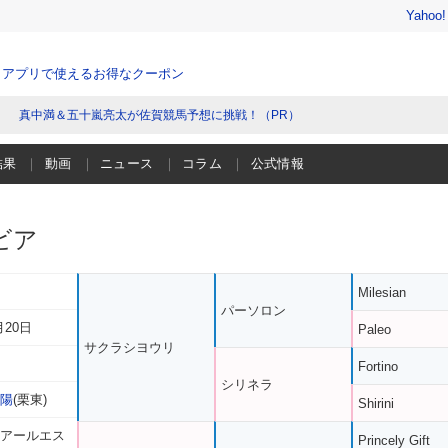
Yahoo
、アプリで使えるお得なクーポン
真中満＆五十嵐亮太が佐賀競馬予想に挑戦！（PR）
結果
動画
ニュース
コラム
公式情報
ビア
Milesian
パーソロン
月20日
Paleo
サクラシヨウリ
Fortino
シリネラ
正陽
(栗東)
Shirini
 アールエス
Princely Gift