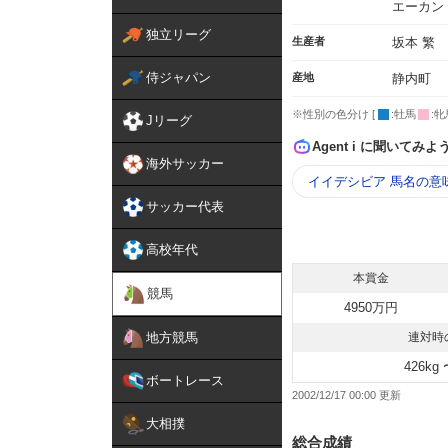
エーカン
独立リーグ
生産者
坂本 繁
侍ジャパン
産地
静内町
※性別の色分け [
:牡馬
:牝
Jリーグ
Agent i に聞いてみよ
海外サッカー
イイデシビア 馬名の意
サッカー代表
高校年代
本賞金
競馬
4950万円
地方競馬
連対時
426kg 
ボートレース
2002/12/17 00:00
大相撲
総合成績