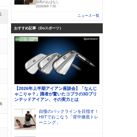
競馬のおはなし
2026/8/8 7:30
位
ニュース一覧
おすすめ記事（Doスポーツ）
【2026年上半期アイアン座談会】「なんじ
ゃこりゃ？」識者が驚いたコブラの3Dプリ
ンテッドアイアン、その実力とは
06
自慢のバックラインを目指す！
HIITでおこなう「背中徹底トレ
ーニング」