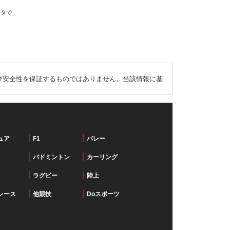
ータで
び安全性を保証するものではありません。当該情報に基
ュア
F1
バレー
バドミントン
カーリング
ラグビー
陸上
レース
他競技
Doスポーツ