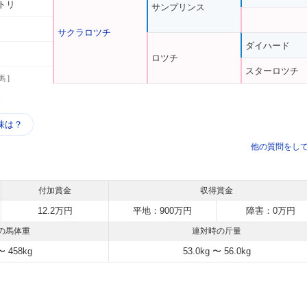
トリ
サンプリンス
サクラロツチ
ダイハード
ロツチ
スターロツチ
馬 ]
う
味は？
他の質問をし
付加賞金
収得賞金
12.2万円
平地：900万円
障害：0万円
の馬体重
連対時の斤量
〜 458kg
53.0kg 〜 56.0kg