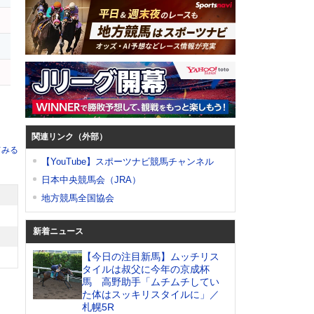
関連リンク（外部）
てみる
【YouTube】スポーツナビ競馬チャンネル
日本中央競馬会（JRA）
地方競馬全国協会
新着ニュース
【今日の注目新馬】ムッチリス
タイルは叔父に今年の京成杯
馬 高野助手「ムチムチしてい
た体はスッキリスタイルに」／
札幌5R