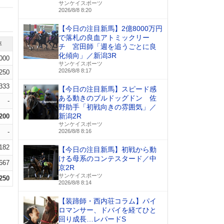
サンケイスポーツ
2026/8/8 8:20
【今日の注目新馬】2億8000万円
で落札の良血アトミックリー
率
チ 宮田師「週を追うごとに良
化傾向」／新潟3R
.000
サンケイスポーツ
2026/8/8 8:17
.250
.333
【今日の注目新馬】スピード感
ある動きのブルドッグドン 佐
-
野助手「初戦向きの雰囲気」／
新潟2R
.200
サンケイスポーツ
-
2026/8/8 8:16
.182
【今日の注目新馬】初戦から動
ける母系のコンテスタード／中
.667
京2R
サンケイスポーツ
.250
2026/8/8 8:14
【装蹄師・西内荘コラム】パイ
ロマンサー、ドバイを経てひと
回り成長…レパードS