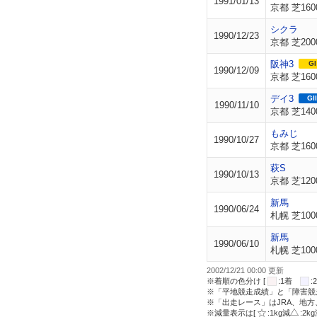
1991/01/13
京都 芝160
シクラ
1990/12/23
京都 芝200
阪神3
GI
1990/12/09
京都 芝160
デイ3
GII
1990/11/10
京都 芝140
もみじ
1990/10/27
京都 芝160
萩S
1990/10/13
京都 芝120
新馬
1990/06/24
札幌 芝100
新馬
1990/06/10
札幌 芝100
2002/12/21 00:00 更新
※着順の色分け [
:1着
※「平地競走成績」と「障害競
※「出走レース」はJRA、地
※減量表示は[
:1kg減
:2k