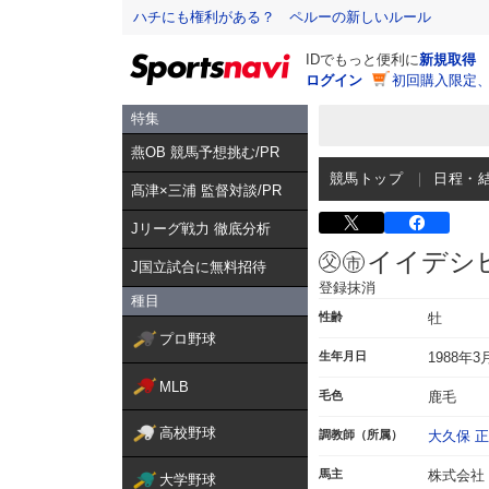
ハチにも権利がある？ ペルーの新しいルール
IDでもっと便利に
新規取得
ログイン
初回購入限定
特集
燕OB 競馬予想挑む/PR
競馬トップ
日程・
髙津×三浦 監督対談/PR
Jリーグ戦力 徹底分析
イイデシ
J国立試合に無料招待
登録抹消
種目
性齢
牡
プロ野球
生年月日
1988年3
MLB
毛色
鹿毛
高校野球
調教師（所属）
大久保 
馬主
株式会社
大学野球