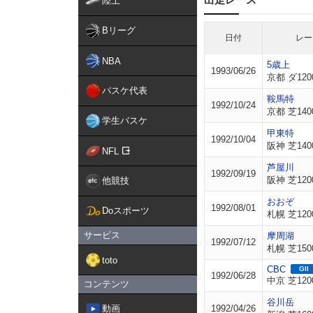
陸上
Bリーグ
日付
レー
NBA
5歳上
1993/06/26
京都 ダ120
バスケ代表
鞍馬特
1992/10/24
京都 芝140
学生バスケ
甲東特
1992/10/04
阪神 芝140
NFL
芦屋川
1992/09/19
阪神 芝120
他競技
おおぞ
1992/08/01
Doスポーツ
札幌 芝120
サービス
摩周湖
1992/07/12
札幌 芝150
toto
CBC
GII
1992/06/28
中京 芝120
コンテンツ
谷川岳
動画
1992/04/26