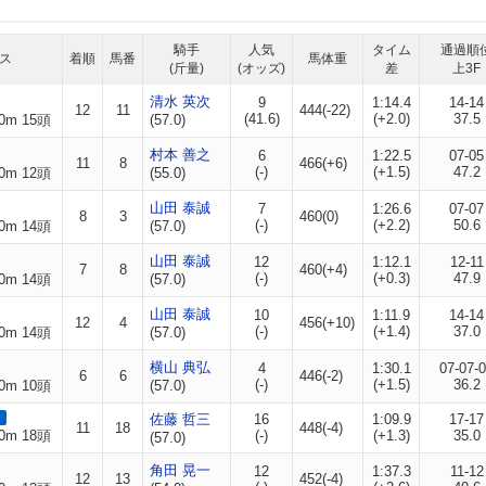
騎手
人気
タイム
通過順
ス
着順
馬番
馬体重
(斤量)
(オッズ)
差
上3F
清水 英次
9
1:14.4
14-14
12
11
444(-22)
(41.6)
(+2.0)
37.5
0m 15頭
(57.0)
村本 善之
6
1:22.5
07-05
11
8
466(+6)
(-)
(+1.5)
47.2
0m 12頭
(55.0)
山田 泰誠
7
1:26.6
07-07
8
3
460(0)
(-)
(+2.2)
50.6
0m 14頭
(57.0)
山田 泰誠
12
1:12.1
12-11
7
8
460(+4)
(-)
(+0.3)
47.9
0m 14頭
(57.0)
山田 泰誠
10
1:11.9
14-14
12
4
456(+10)
(-)
(+1.4)
37.0
0m 14頭
(57.0)
横山 典弘
4
1:30.1
07-07-
6
6
446(-2)
(-)
(+1.5)
36.2
0m 10頭
(57.0)
佐藤 哲三
16
1:09.9
17-17
11
18
448(-4)
0m 18頭
(-)
(+1.3)
35.0
(57.0)
角田 晃一
12
1:37.3
11-12
12
13
452(-4)