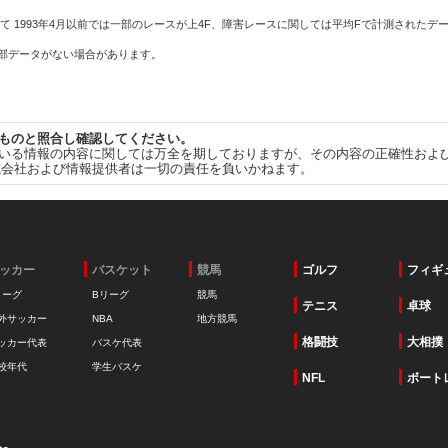
て 1993年4月以前では一部のレースが上4F、障害レースに関しては平均Fで計測されたデ
一部データがない場合があります。
ものと照合し確認してください。
いる情報の内容に関しては万全を期しておりますが、その内容の正確性およ
式会社および情報提供者は一切の責任を負いかねます。
ッカー
バスケット
競馬
ゴルフ
フィギ
リーグ
Bリーグ
競馬
テニス
卓球
外サッカー
NBA
地方競馬
格闘技
大相撲
ッカー代表
バスケ代表
校年代
学生バスケ
NFL
ボート