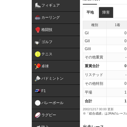
フィギュア
平地
障害
カーリング
種別
1着
格闘技
GI
0
GII
0
ゴルフ
GIII
0
テニス
その他重賞
-
重賞合計
0
卓球
リステッド
-
バドミントン
その他特別
0
F1
平場
1
合計
1
バレーボール
2002/12/17 00:00 更新
※「総合成績」はJRAのレー
ラグビー
出走レース