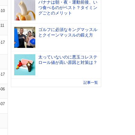
バナナは朝・夜・運動前後、い
つ食べるのがベスト？タイミン
-10
グごとのメリット
-11
ゴルフに必須なキングマッスル
とクイーンマッスルの鍛え方
-17
太っていないのに悪玉コレステ
ロール値が高い原因と対策は？
-17
記事一覧
-06
-07