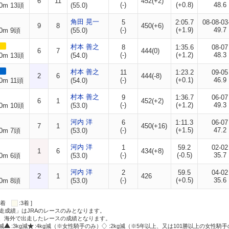
6
11
452(+2)
(-)
(+0.8)
48.6
0m 13頭
(55.0)
角田 晃一
5
2:05.7
08-08-03
9
8
450(+6)
(-)
(+1.9)
49.7
0m 9頭
(55.0)
村本 善之
8
1:35.6
08-07
6
7
444(0)
(-)
(+1.2)
48.3
0m 13頭
(54.0)
村本 善之
11
1:23.2
09-05
2
6
444(-8)
(-)
(+0.1)
46.9
0m 11頭
(54.0)
村本 善之
9
1:36.7
06-07
6
1
452(+2)
(-)
(+1.2)
49.3
0m 10頭
(53.0)
河内 洋
6
1:11.3
06-07
7
1
450(+16)
(-)
(+1.5)
47.2
0m 7頭
(53.0)
河内 洋
1
59.2
02-02
1
6
434(+8)
(-)
(-0.5)
35.7
0m 6頭
(53.0)
河内 洋
2
59.5
04-02
2
1
426
(-)
(+0.5)
35.6
0m 8頭
(53.0)
:2着
:3着 ]
走成績」はJRAのレースのみとなります。
方、海外で出走したレースの成績となります。
g減
:3kg減
:4kg減（※女性騎手のみ）
:2kg減（※5年以上、又は101勝以上の女性騎手