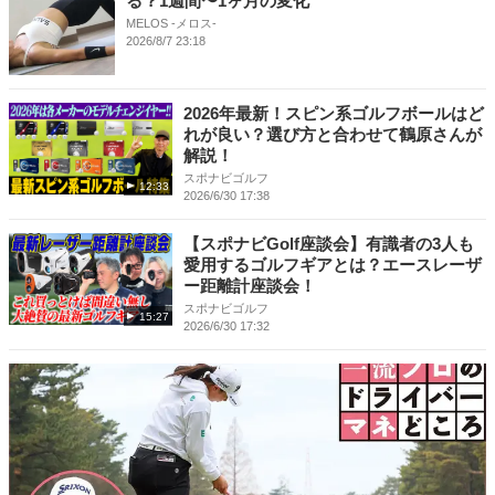
る？1週間〜1ヶ月の変化
MELOS -メロス-
2026/8/7 23:18
2026年最新！スピン系ゴルフボールはど
れが良い？選び方と合わせて鶴原さんが
解説！
スポナビゴルフ
12:33
2026/6/30 17:38
【スポナビGolf座談会】有識者の3人も
愛用するゴルフギアとは？エースレーザ
ー距離計座談会！
スポナビゴルフ
15:27
2026/6/30 17:32