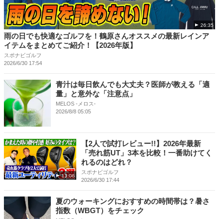
26:35
雨の日でも快適なゴルフを！鶴原さんオススメの最新レインア
イテムをまとめてご紹介！【2026年版】
スポナビゴルフ
2026/6/30 17:54
青汁は毎日飲んでも大丈夫？医師が教える「適
量」と意外な「注意点」
MELOS -メロス-
2026/8/8 05:05
【2人で試打レビュー!!】2026年最新
「売れ筋UT」3本を比較！一番助けてく
れるのはどれ？
スポナビゴルフ
13:06
2026/6/30 17:44
夏のウォーキングにおすすめの時間帯は？暑さ
指数（WBGT）をチェック