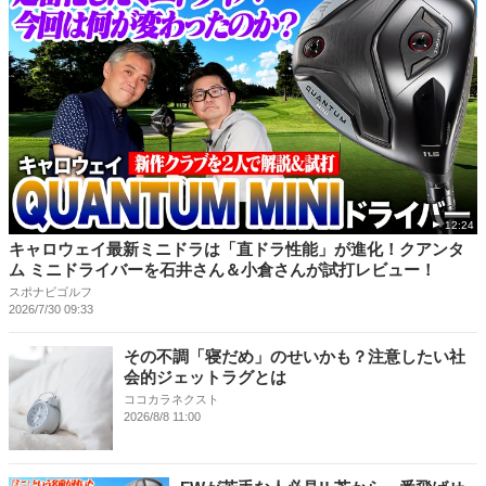
12:24
キャロウェイ最新ミニドラは「直ドラ性能」が進化！クアンタ
ム ミニドライバーを石井さん＆小倉さんが試打レビュー！
スポナビゴルフ
2026/7/30 09:33
その不調「寝だめ」のせいかも？注意したい社
会的ジェットラグとは
ココカラネクスト
2026/8/8 11:00