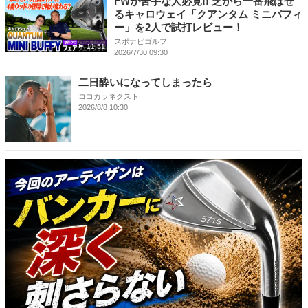
FWが苦手な人必見!! 芝から一番飛ばせ
るキャロウェイ「クアンタム ミニバフィ
ー」を2人で試打レビュー！
スポナビゴルフ
11:51
2026/7/30 09:30
二日酔いになってしまったら
ココカラネクスト
2026/8/8 10:30