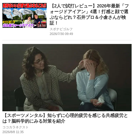
【2人で試打レビュー】2026年最新「フ
ォージドアイアン」4選！打感と顔で選
ぶならどれ？石井プロ＆小倉さんが検
証！
14:56
スポナビゴルフ
2026/7/30 09:49
【スポーツメンタル】知らずに心理的疲労を感じる共感疲労と
は？脳科学的にみる対策を紹介
ココカラネクスト
2026/8/8 11:35