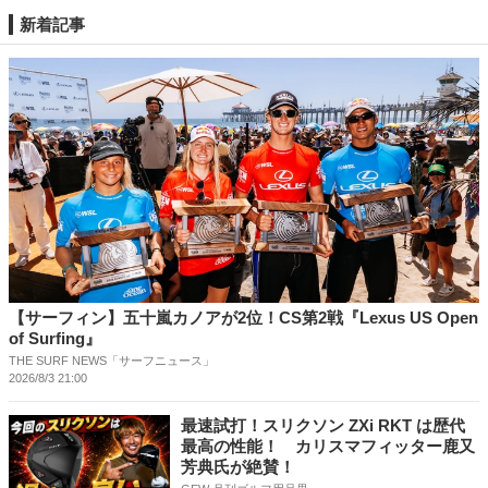
新着記事
【サーフィン】五十嵐カノアが2位！CS第2戦『Lexus US Open
of Surfing』
THE SURF NEWS「サーフニュース」
2026/8/3 21:00
最速試打！スリクソン ZXi RKT は歴代
最高の性能！ カリスマフィッター鹿又
芳典氏が絶賛！