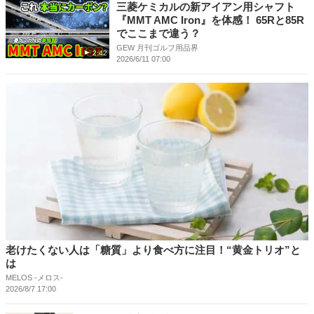
三菱ケミカルの新アイアン用シャフト
『MMT AMC Iron』を体感！ 65Rと85R
でここまで違う？
GEW 月刊ゴルフ用品界
2:42
2026/6/11 07:00
老けたくない人は「糖質」より食べ方に注目！“黄金トリオ”と
は
MELOS -メロス-
2026/8/7 17:00