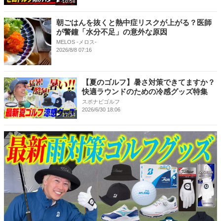
10:58
朝ごはんを抜くと熱中症リスクが上がる？医師
が警鐘「水分不足」の意外な原因
MELOS -メロス-
2026/8/8 07:16
【夏のゴルフ】暑さ対策できてますか？
快適ラウンドのための冷感グッズ特集
スポナビゴルフ
2026/6/30 18:06
17:34