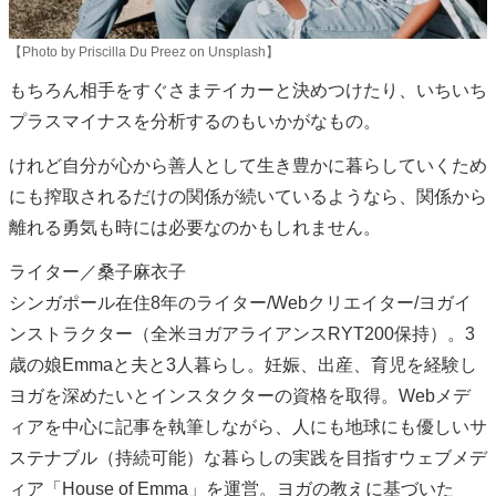
【Photo by Priscilla Du Preez on Unsplash】
もちろん相手をすぐさまテイカーと決めつけたり、いちいち
プラスマイナスを分析するのもいかがなもの。
けれど自分が心から善人として生き豊かに暮らしていくため
にも搾取されるだけの関係が続いているようなら、関係から
離れる勇気も時には必要なのかもしれません。
ライター／桑子麻衣子
シンガポール在住8年のライター/Webクリエイター/ヨガイ
ンストラクター（全米ヨガアライアンスRYT200保持）。3
歳の娘Emmaと夫と3人暮らし。妊娠、出産、育児を経験し
ヨガを深めたいとインスタクターの資格を取得。Webメデ
ィアを中心に記事を執筆しながら、人にも地球にも優しいサ
ステナブル（持続可能）な暮らしの実践を目指すウェブメデ
ィア「House of Emma」を運営。ヨガの教えに基づいた