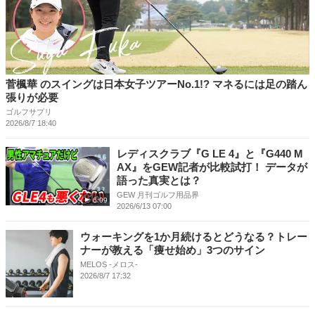
菅楓華 のスイングは日本女子ツアーNo.1!? マネるには足の踏ん
張りが必要
ゴルフサプリ
2026/8/7 18:40
レディスクラブ『G LE 4』と『G440 M
AX』をGEW記者が比較試打！ データが
語った真実とは？
GEW 月刊ゴルフ用品界
6:09
2026/6/13 07:00
ウォーキングを1か月続けるとどうなる？トレー
ナーが教える「痩せ始め」3つのサイン
MELOS -メロス-
2026/8/7 17:32