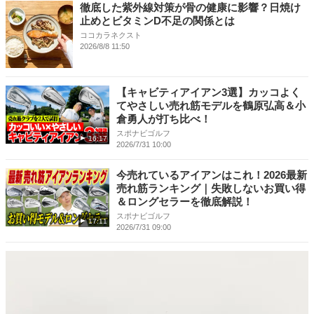
徹底した紫外線対策が骨の健康に影響？日焼け
止めとビタミンD不足の関係とは
ココカラネクスト
2026/8/8 11:50
【キャビティアイアン3選】カッコよく
てやさしい売れ筋モデルを鶴原弘高＆小
倉勇人が打ち比べ！
スポナビゴルフ
16:17
2026/7/31 10:00
今売れているアイアンはこれ！2026最新
売れ筋ランキング｜失敗しないお買い得
＆ロングセラーを徹底解説！
スポナビゴルフ
17:11
2026/7/31 09:00