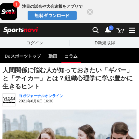
注目の試合や大会速報をアプリで
閉じる
sports
検索
通知
i
ログイン
ID新規取得
Doスポーツトップ
動画
コラム
人間関係に悩む人が知っておきたい「ギバー」
と「テイカー」とは？組織心理学に学ぶ豊かに
生きるヒント
ヨガジャーナルオンライン
2021年6月6日 16:30