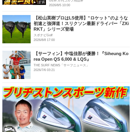
GEW 月刊ゴルフ用品界
12:35
2026/8/5 10:00
【松山英樹プロはLS使用】“ロケット”のような
初速と強弾道！スリクソン最新ドライバー「ZXi
RKT」シリーズ登場
スポナビGolf
2026/8/8 17:00
【サーフィン】中塩佳那が優勝！『Siheung Ko
rea Open QS 6,000 & LQS』
THE SURF NEWS「サーフニュース」
2026/7/6 03:21