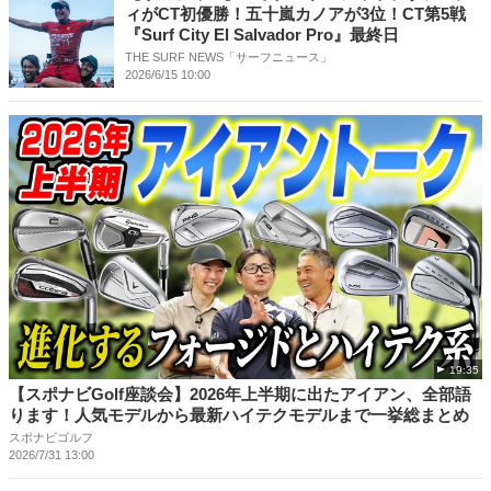
ィがCT初優勝！五十嵐カノアが3位！CT第5戦
『Surf City El Salvador Pro』最終日
THE SURF NEWS「サーフニュース」
2026/6/15 10:00
19:35
【スポナビGolf座談会】2026年上半期に出たアイアン、全部語
ります！人気モデルから最新ハイテクモデルまで一挙総まとめ
スポナビゴルフ
2026/7/31 13:00