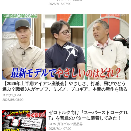
2026/7/15 07:00
【2026年上半期アイアン座談会】やさしさ、打感、飛びでどう
選ぶ？識者3人がオノフ、ミズノ、プロギア、本間の新作を語る
スポナビGolf
2026/8/8 08:00
ゼロトルク向け『スーパーストロークTL
T』を普通のパターに装着してみた！
GEW 月刊ゴルフ用品界
2026/7/14 07:00