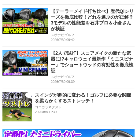
【テーラーメイド打ち比べ】歴代Qiシリ
ーズを徹底比較！どれを選ぶのが正解？
3モデルの性能差を石井プロ＆小倉さん
が検証
15:13
スポナビゴルフ
2026/7/30 09:42
【2人で試打】スコアメイクの新たな武
器に!?キャロウェイ最新作「ミニスピナ
ー」でショートウッドの有効性を徹底検
証
9:46
スポナビゴルフ
2026/7/30 09:39
スイングが劇的に変わる！ゴルフに必要な関節
を柔らかくするストレッチ！
ココカラネクスト
2026/8/8 11:30