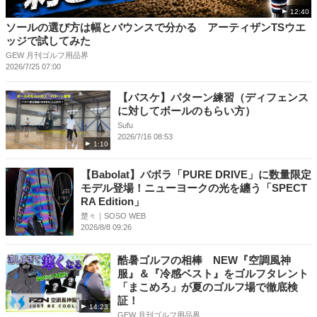
12:40
ソールの選び方は幅とバウンスで分かる アーティザンTSウエ
ッジで試してみた
GEW 月刊ゴルフ用品界
2026/7/25 07:00
【バスケ】パターン練習（ディフェンス
に対してボールのもらい方）
Sufu
2026/7/16 08:53
1:10
【Babolat】バボラ「PURE DRIVE」に数量限定
モデル登場！ニューヨークの光を纏う「SPECT
RA Edition」
楚々｜SOSO WEB
2026/8/8 09:26
酷暑ゴルフの相棒 NEW『空調風神
服』＆『冷感ベスト』をゴルフタレント
「まこめろ」が夏のゴルフ場で徹底検
証！
14:23
GEW 月刊ゴルフ用品界