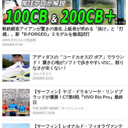
8:06
軟鉄鍛造アイアンが驚きの進化 上級者が求める「抜け」と「打
感」。新『B-FORGED』２モデルを徹底試打
GEW 月刊ゴルフ用品界
2026/8/3 07:00
アディダスの「コードカオス27 ボア」でラウン
ド！ 履き心地がソフトで歩きやすいのに、頼り
なさが全くない！
ゴルフサプリ
2026/8/8 12:10
【サーフィン】ヤゴ・ドラ＆ソーヤ・リンドブ
ラッドが優勝！CT第6戦『VIVO Rio Pro』最終
日
THE SURF NEWS「サーフニュース」
2026/6/27 14:00
【サーフィン】レオナルド・フィオラヴァンテ