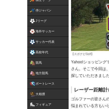
侍ジャパン
Jリーグ
海外サッカー
サッカー代表
高校年代
【スポナビGolf】
Yahoo!ショッピ
競馬
さん。そこで今回は、
地方競馬
探していただきまし
ボートレース
レーザー距離計
大相撲
ゴルファーの皆さん
フィギュア
悩まれている方もい