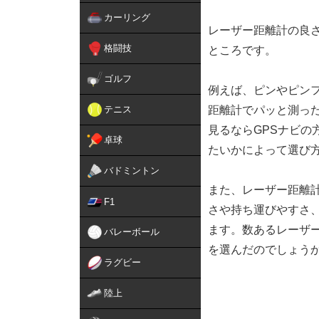
カーリング
レーザー距離計の良
格闘技
ところです。
ゴルフ
例えば、ピンやピン
テニス
距離計でパッと測っ
見るならGPSナビ
卓球
たいかによって選び
バドミントン
また、レーザー距離
F1
さや持ち運びやすさ
ます。数あるレーザー
バレーボール
を選んだのでしょう
ラグビー
陸上