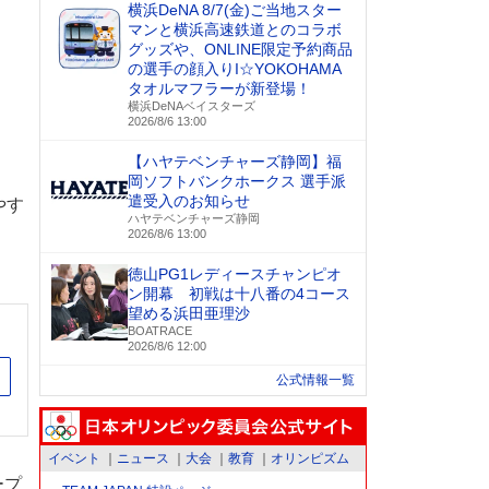
横浜DeNA 8/7(金)ご当地スター
マンと横浜高速鉄道とのコラボ
グッズや、ONLINE限定予約商品
の選手の顔入りI☆YOKOHAMA
タオルマフラーが新登場！
横浜DeNAベイスターズ
2026/8/6 13:00
【ハヤテベンチャーズ静岡】福
岡ソフトバンクホークス 選手派
遣受入のお知らせ
やす
ハヤテベンチャーズ静岡
2026/8/6 13:00
徳山PG1レディースチャンピオ
ン開幕 初戦は十八番の4コース
望める浜田亜理沙
BOATRACE
2026/8/6 12:00
公式情報一覧
サイト
イベント
ニュース
大会
教育
オリンピズム
ープ