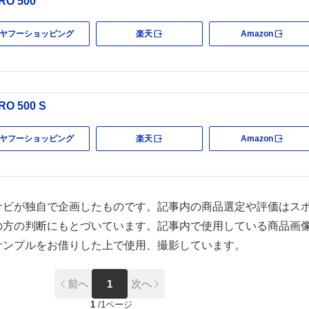
RO 500
ヤフーショッピング
楽天
Amazon
外部サイト
外部
RO 500 S
ヤフーショッピング
楽天
Amazon
外部サイト
外部
ナビが独自で企画したものです。記事内の商品選定や評価はス
の方の判断にもとづいています。記事内で使用している商品画
サンプルをお借りした上で使用、撮影しています。
前へ
1
次へ
1
/
1ページ