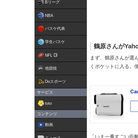
Bリーグ
NBA
バスケ代表
学生バスケ
鶴原さんがYa
NFL
まず、鶴原さんが選んだ
くポケットに入る。
他競技
Doスポーツ
Ca
サービス
toto
コンテンツ
動画
「いま一番すごい距
ニュース