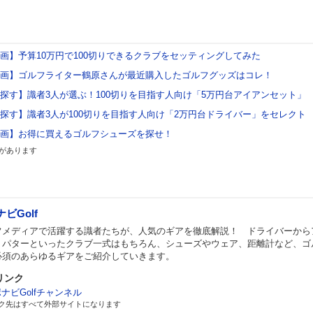
グ企画】予算10万円で100切りできるクラブをセッティングしてみた
ング企画】ゴルフライター鶴原さんが最近購入したゴルフグッズはコレ！
グで探す】識者3人が選ぶ！100切りを目指す人向け「5万円台アイアンセット」
グで探す】識者3人が100切りを目指す人向け「2万円台ドライバー」をセレクト
グ企画】お得に買えるゴルフシューズを探せ！
があります
ビGolf
フメディアで活躍する識者たちが、人気のギアを徹底解説！ ドライバーから
、パターといったクラブ一式はもちろん、シューズやウェア、距離計など、ゴ
必須のあらゆるギアをご紹介していきます。
リンク
ナビGolfチャンネル
ク先はすべて外部サイトになります