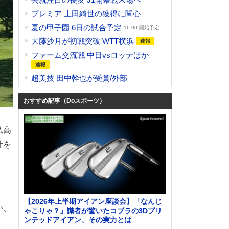
プレミア 上田綺世の獲得に関心
夏の甲子園 6日の試合予定
16:00 開始予定
大藤沙月が初戦突破 WTT横浜
ファーム交流戦 中日vsロッテほか
超美技 田中幹也が受賞/外部
おすすめ記事（Doスポーツ）
弘高
計を
【2026年上半期アイアン座談会】「なんじ
か、
ゃこりゃ？」識者が驚いたコブラの3Dプリ
ンテッドアイアン、その実力とは