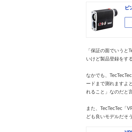
ピ
「保証の面でいうとT
いけど製品登録をす
なかでも、TecTecT
ードまで測れますよと
れること」なのだと
また、TecTecTec
ども良いモデルだそ