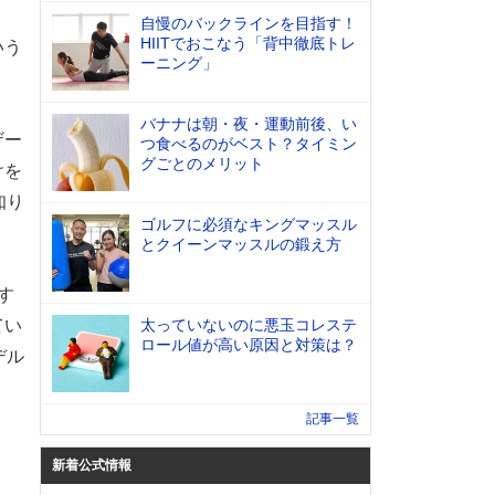
自慢のバックラインを目指す！
HIITでおこなう「背中徹底トレ
いう
ーニング」
バナナは朝・夜・運動前後、い
ザー
つ食べるのがベスト？タイミン
グごとのメリット
けを
知り
ゴルフに必須なキングマッスル
とクイーンマッスルの鍛え方
す
てい
太っていないのに悪玉コレステ
ロール値が高い原因と対策は？
デル
記事一覧
新着公式情報