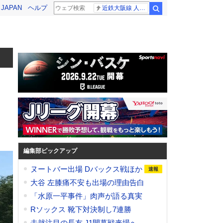
! JAPAN
ヘルプ
近鉄大阪線 人身事故
検索
編集部ピックアップ
ヌートバー出場 Dバックス戦ほか
大谷 左膝痛不安も出場の理由告白
「水原一平事件」肉声が語る真実
Rソックス 靴下対決制し7連勝
去就注目の長友 J1開幕戦来場へ