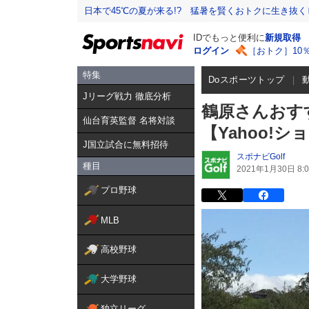
日本で45℃の夏が来る!? 猛暑を賢くおトクに生き抜く
IDでもっと便利に
新規取得
ログイン
［おトク］10
特集
Doスポーツトップ
Jリーグ戦力 徹底分析
鶴原さんおす
仙台育英監督 名将対談
【Yahoo!
J国立試合に無料招待
スポナビGolf
種目
2021年1月30日 8:0
プロ野球
MLB
高校野球
大学野球
独立リーグ