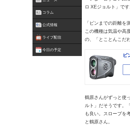
ロ XEジョルト」です
コラム
「ピンまでの距離を
公式情報
この機種は気温や高
ライブ配信
の、「とことんこだ
今日の予定
ピ
鶴原さんがずっと使っ
ルト」だそうです。
も良い。スロープを
と鶴原さん。