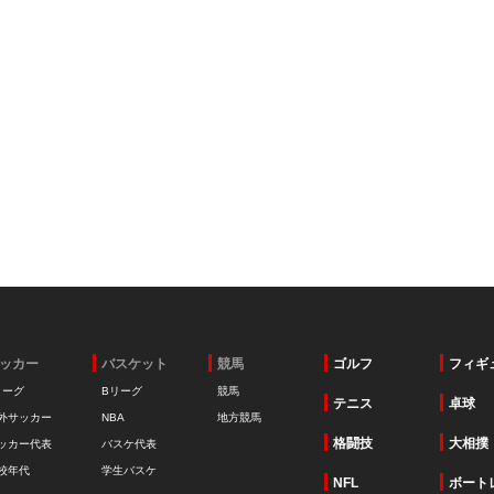
ッカー
バスケット
競馬
ゴルフ
フィギ
リーグ
Bリーグ
競馬
テニス
卓球
外サッカー
NBA
地方競馬
格闘技
大相撲
ッカー代表
バスケ代表
校年代
学生バスケ
NFL
ボート