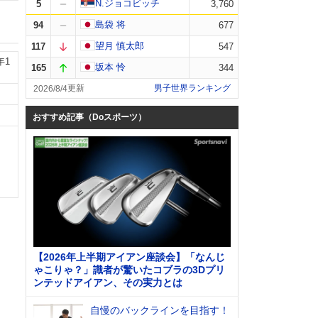
N.ジョコビッチ
5
3,760
島袋 将
94
677
望月 慎太郎
117
547
年1
坂本 怜
165
344
男子世界ランキング
2026/8/4
おすすめ記事（Doスポーツ）
【2026年上半期アイアン座談会】「なんじ
ゃこりゃ？」識者が驚いたコブラの3Dプリ
ンテッドアイアン、その実力とは
自慢のバックラインを目指す！