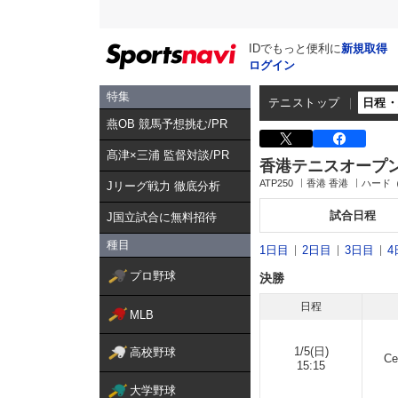
IDでもっと便利に
新規取得
ログイン
特集
テニストップ
日程
燕OB 競馬予想挑む/PR
髙津×三浦 監督対談/PR
香港テニスオープ
ATP250
香港 香港
ハード
Jリーグ戦力 徹底分析
試合日程
J国立試合に無料招待
種目
1日目
2日目
3日目
4
プロ野球
決勝
日程
MLB
1/5(日)
高校野球
Ce
15:15
大学野球