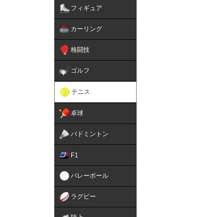
フィギュア
カーリング
格闘技
ゴルフ
テニス
卓球
バドミントン
F1
バレーボール
ラグビー