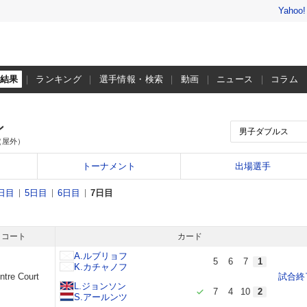
Yahoo
・結果
ランキング
選手情報・検索
動画
ニュース
コラム
ン
（屋外）
トーナメント
出場選手
日目
5日目
6日目
7日目
コート
カード
A.ルブリョフ
5
6
7
1
K.カチャノフ
ntre Court
試合終
L.ジョンソン
7
4
10
2
S.アールンツ