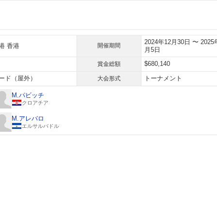
2024年12月30日 〜 2025
港 香港
開催期間
月5日
$680,140
賞金総額
ード（屋外）
トーナメント
大会形式
M.パビッチ
クロアチア
M.アレバロ
エルサルバドル