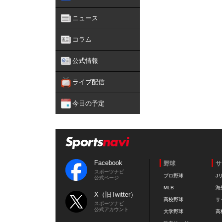
ニュース
コラム
公式情報
ライブ配信
今日の予定
Facebook
野球
サ
スポーツナビ
プロ野球
J
公式ページ
MLB
海
X（旧Twitter）
高校野球
サ
スポーツナビ
公式アカウント
大学野球
高