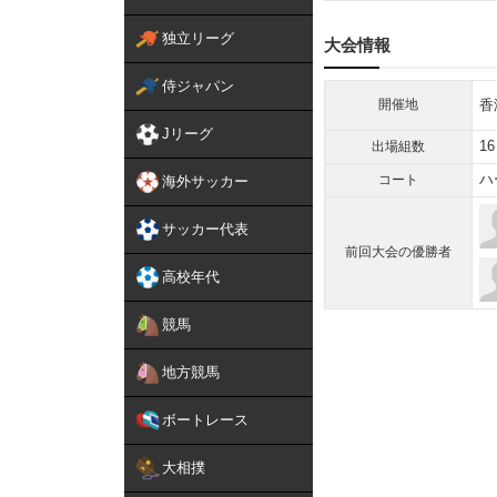
独立リーグ
大会情報
侍ジャパン
開催地
香
Jリーグ
16
出場組数
ハ
コート
海外サッカー
サッカー代表
前回大会の優勝者
高校年代
競馬
地方競馬
ボートレース
大相撲