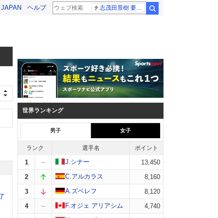
! JAPAN
ヘルプ
志茂田景樹 要介護5
検索
世界ランキング
男子
女子
ランク
選手名
ポイント
J.シナー
1
13,450
C.アルカラス
2
8,160
A.ズベレフ
3
8,120
了
F.オジェ アリアシム
4
4,740