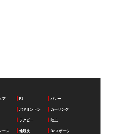
ュア
F1
バレー
バドミントン
カーリング
ラグビー
陸上
レース
他競技
Doスポーツ