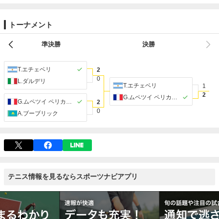
トーナメント
準決勝
決勝
T.エチェベリ
2
0
L.ダルデリ
T.エチェベリ
1
2
G.ムペツイ ペリカール
G.ムペツイ ペリカール
2
0
A.ブーブリック
テニス情報を見るならスポーツナビアプリ