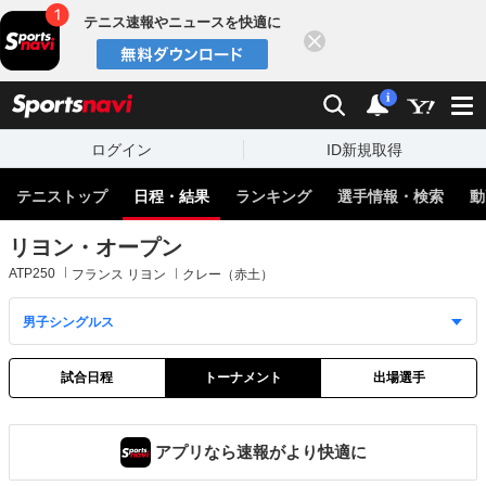
テニス速報やニュースを快適に
閉じる
スポーツナビ
検索
通知
i
ログイン
ID新規取得
テニストップ
日程・結果
ランキング
選手情報・検索
動
リヨン・オープン
ATP250
フランス リヨン
クレー（赤土）
試合日程
トーナメント
出場選手
アプリなら速報がより快適に