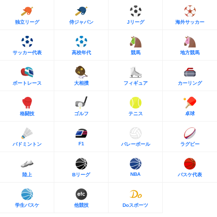
独立リーグ
侍ジャパン
Jリーグ
海外サッカー
サッカー代表
高校年代
競馬
地方競馬
ボートレース
大相撲
フィギュア
カーリング
格闘技
ゴルフ
テニス
卓球
F1
バドミントン
バレーボール
ラグビー
NBA
陸上
Bリーグ
バスケ代表
学生バスケ
他競技
Doスポーツ