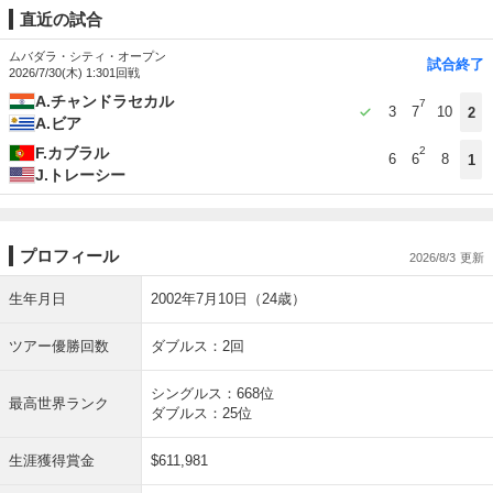
直近の試合
ムバダラ・シティ・オープン
試合終了
2026/7/30(木) 1:30
1回戦
A.チャンドラセカル
7
3
7
10
2
A.ビア
F.カブラル
2
6
6
8
1
J.トレーシー
プロフィール
2026/8/3
生年月日
2002年7月10日（24歳）
ツアー優勝回数
ダブルス：2回
シングルス：668位
最高世界ランク
ダブルス：25位
生涯獲得賞金
$611,981