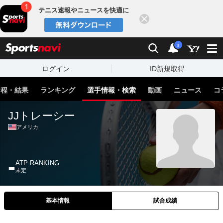
テニス速報やニュースを快適に
閉じる
スポーツナビ
検索
通知
i
ログイン
ID新規取得
日程・結果
ランキング
選手情報・検索
動画
ニュース
コ
JJトレーシー
アメリカ
-
ATP RANKING
未定
基本情報
試合成績