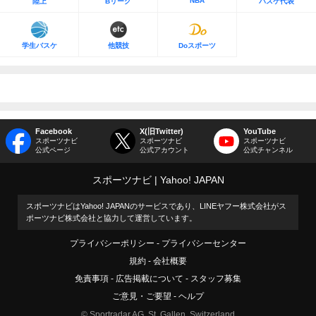
NBA
陸上
Bリーグ
バスケ代表
学生バスケ
他競技
Doスポーツ
Facebook
X(旧Twitter)
YouTube
スポーツナビ
スポーツナビ
スポーツナビ
公式ページ
公式アカウント
公式チャンネル
スポーツナビ
Yahoo! JAPAN
スポーツナビはYahoo! JAPANのサービスであり、LINEヤフー株式会社がス
ポーツナビ株式会社と協力して運営しています。
プライバシーポリシー
プライバシーセンター
規約
会社概要
免責事項
広告掲載について
スタッフ募集
ご意見・ご要望
ヘルプ
© Sportradar AG, St. Gallen, Switzerland