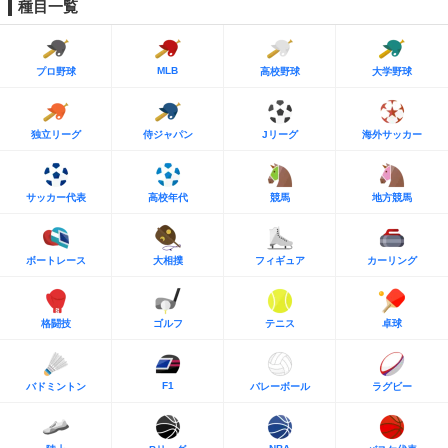
種目一覧
MLB
プロ野球
高校野球
大学野球
独立リーグ
侍ジャパン
Jリーグ
海外サッカー
サッカー代表
高校年代
競馬
地方競馬
ボートレース
大相撲
フィギュア
カーリング
格闘技
ゴルフ
テニス
卓球
F1
バドミントン
バレーボール
ラグビー