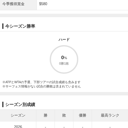
今季獲得賞金
$580
今シーズン勝率
ハード
0
0勝1敗
※ATPとWTAの予選、下部ツアーの試合成績も含みます
※サーフェス情報がない試合の勝敗は含まれていません
シーズン別成績
シーズン
勝
敗
優勝
最高ランク
2026
-
-
-
-