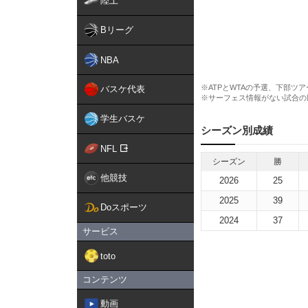
陸上
Bリーグ
NBA
※ATPとWTAの予選、下部ツ
バスケ代表
※サーフェス情報がない試合の
学生バスケ
シーズン別成績
NFL
シーズン
勝
他競技
2026
25
2025
39
Doスポーツ
2024
37
サービス
toto
コンテンツ
動画