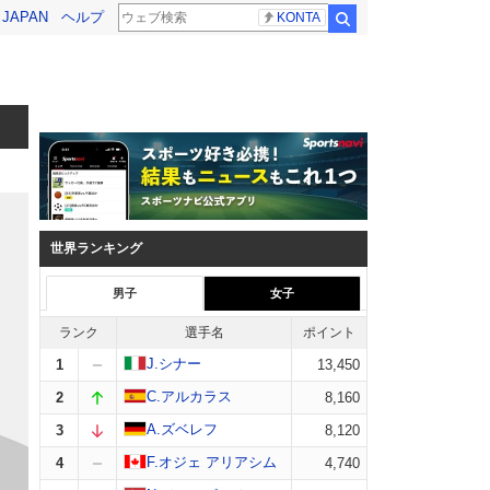
! JAPAN
ヘルプ
KONTA
検索
世界ランキング
男子
女子
ランク
選手名
ポイント
J.シナー
1
13,450
C.アルカラス
2
8,160
A.ズベレフ
3
8,120
F.オジェ アリアシム
4
4,740