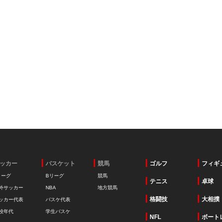
ッカー
バスケット
競馬
ゴルフ
フィギ
リーグ
Bリーグ
競馬
テニス
卓球
外サッカー
NBA
地方競馬
格闘技
大相撲
ッカー代表
バスケ代表
校年代
学生バスケ
NFL
ボート