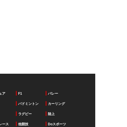
ュア
F1
バレー
バドミントン
カーリング
ラグビー
陸上
レース
他競技
Doスポーツ