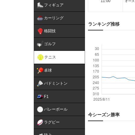
11:00
オース
フィギュア
カーリング
ランキング推移
格闘技
ゴルフ
テニス
卓球
バドミントン
F1
バレーボール
今シーズン勝率
ラグビー