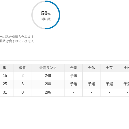
50
3勝3敗
アーの試合成績も含みます
勝敗は含まれていません
敗
優勝
最高ランク
全豪
全仏
全英
全
15
2
248
予選
-
-
-
25
3
200
予選
予選
予選
予
31
0
296
-
-
-
-