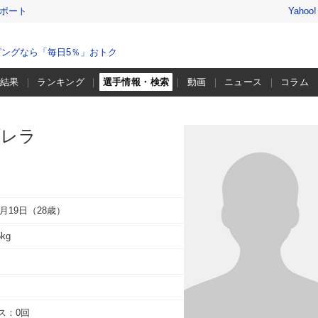
レポート
Yahoo
ングなら「毎日5％」おトク
・結果
ランキング
選手情報・検索
動画
ニュース
コラム
ブレラ
2月19日（28歳）
5kg
ス：0回