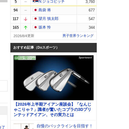
N.ジョコビッチ
5
3,760
島袋 将
94
677
望月 慎太郎
117
547
坂本 怜
165
344
男子世界ランキング
2026/8/4
おすすめ記事（Doスポーツ）
【2026年上半期アイアン座談会】「なんじ
ゃこりゃ？」識者が驚いたコブラの3Dプリ
ンテッドアイアン、その実力とは
自慢のバックラインを目指す！
終了