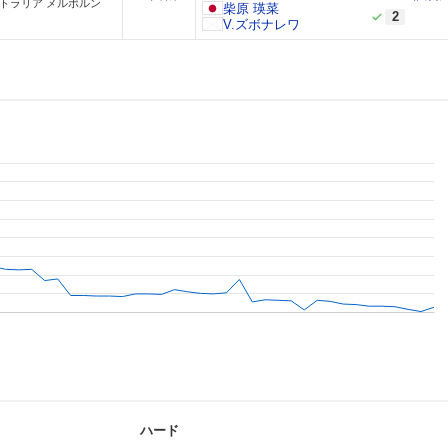
トラリア メルボルン
柴原 瑛菜
2
V.ズボナレワ
ハード