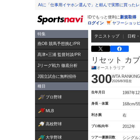
AIに「仕事用イヤホン選んで」と頼んで実際に買った
IDでもっと便利に
新規取得
ログイン
ヤフーショッピ
特集
テニストップ
日程
燕OB 競馬予想挑む/PR
髙津×三浦 監督対談/PR
リセット カ
Jリーグ戦力 徹底分析
オーストラリア
300
J国立試合に無料招待
WTA RANKING
2026/8/3現在
種目
生年月日
1997年1
プロ野球
身長・体重
168cm/5
MLB
利き腕
右
高校野球
プロ転向年
2012年
大学野球
ツアー優勝回数
シングル