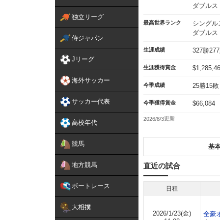
ダブルス
独立リーグ
最高世界ランク
シングルス
ダブルス：
侍ジャパン
生涯成績
327勝27
Jリーグ
生涯獲得賞金
$1,285,4
海外サッカー
今季成績
25勝15敗
サッカー代表
今季獲得賞金
$66,084
2026/8/3
高校年代
競馬
基
地方競馬
直近の試合
ボートレース
日程
大相撲
2026/1/23(金)
全豪