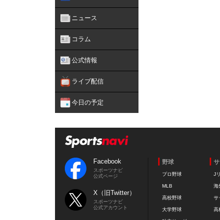
ニュース
コラム
公式情報
ライブ配信
今日の予定
Facebook
野球
サ
スポーツナビ
プロ野球
J
公式ページ
MLB
海
X（旧Twitter）
高校野球
サ
スポーツナビ
公式アカウント
大学野球
高