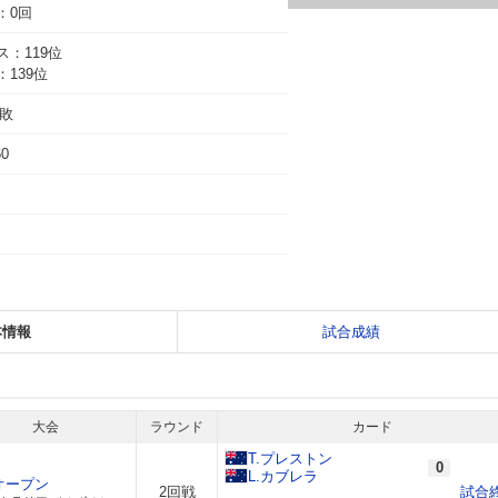
：0回
：119位
139位
7敗
60
本情報
試合成績
大会
ラウンド
カード
T.プレストン
0
L.カブレラ
オープン
2回戦
試合