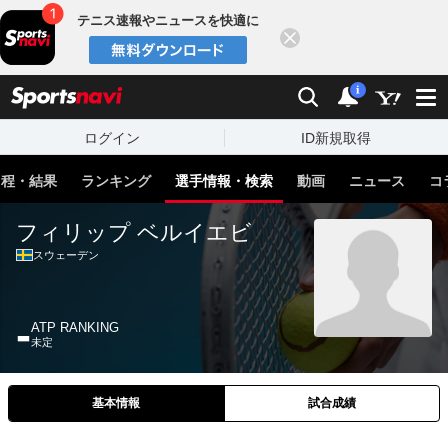
テニス速報やニュースを快適に
閉じる
スポーツナビ
検索
通知
i
ログイン
ID新規取得
日程・結果
ランキング
選手情報・検索
動画
ニュース
コ
フィリップ ベルイエビ
スウェーデン
-
ATP RANKING
未定
基本情報
試合成績