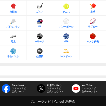
格闘技
ゴルフ
テニス
卓球
F1
バドミントン
バレーボール
ラグビー
NBA
陸上
Bリーグ
バスケ代表
学生バスケ
他競技
Doスポーツ
Facebook
X(旧Twitter)
YouTube
スポーツナビ
スポーツナビ
スポーツナビ
公式ページ
公式アカウント
公式チャンネル
スポーツナビ
Yahoo! JAPAN