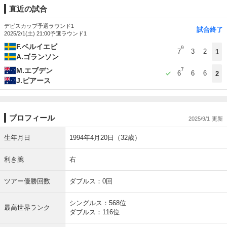
直近の試合
デビスカップ予選ラウンド1
試合終了
2025/2/1(土) 21:00
予選ラウンド1
F.ベルイエビ
9
7
3
2
1
A.ゴランソン
M.エブデン
7
6
6
6
2
J.ピアース
プロフィール
2025/9/1
生年月日
1994年4月20日（32歳）
利き腕
右
ツアー優勝回数
ダブルス：0回
シングルス：568位
最高世界ランク
ダブルス：116位