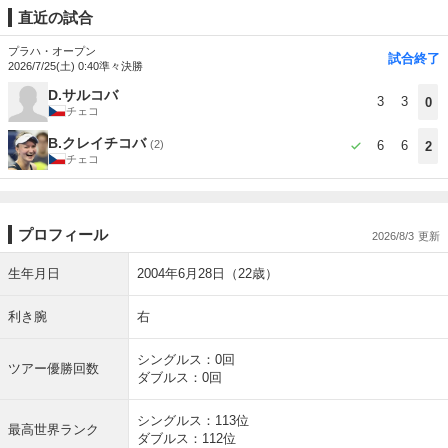
直近の試合
プラハ・オープン
試合終了
2026/7/25(土) 0:40
準々決勝
D.サルコバ
3
3
0
チェコ
B.クレイチコバ
(2)
6
6
2
チェコ
プロフィール
2026/8/3
生年月日
2004年6月28日（22歳）
利き腕
右
シングルス：0回
ツアー優勝回数
ダブルス：0回
シングルス：113位
最高世界ランク
ダブルス：112位