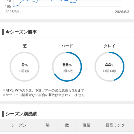
今シーズン勝率
芝
ハード
クレイ
0
66
44
0勝1敗
10勝5敗
11勝14敗
※ATPとWTAの予選、下部ツアーの試合成績も含みます
※サーフェス情報がない試合の勝敗は含まれていません
シーズン別成績
シーズン
勝
敗
優勝
最高ランク