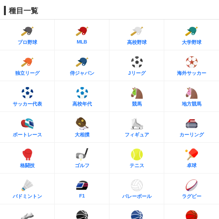
種目一覧
MLB
プロ野球
高校野球
大学野球
独立リーグ
侍ジャパン
Jリーグ
海外サッカー
サッカー代表
高校年代
競馬
地方競馬
ボートレース
大相撲
フィギュア
カーリング
格闘技
ゴルフ
テニス
卓球
F1
バドミントン
バレーボール
ラグビー