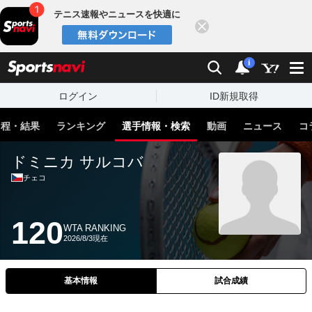
テニス速報やニュースを快適に
閉じる
スポーツナビ
検索
通知
i
ログイン
ID新規取得
日程・結果
ランキング
選手情報・検索
動画
ニュース
コ
ドミニカ サルコバ
チェコ
120
WTA RANKING
2026/8/3現在
基本情報
試合成績