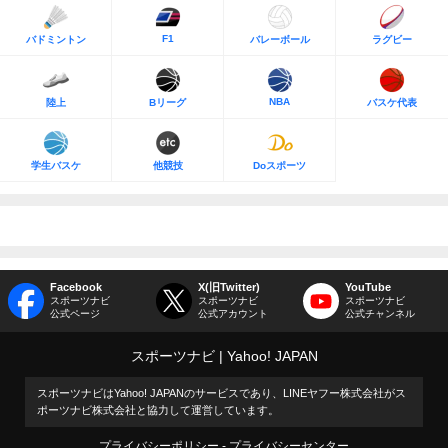
F1
バドミントン
バレーボール
ラグビー
NBA
陸上
Bリーグ
バスケ代表
学生バスケ
他競技
Doスポーツ
Facebook
X(旧Twitter)
YouTube
スポーツナビ
スポーツナビ
スポーツナビ
公式ページ
公式アカウント
公式チャンネル
スポーツナビ
Yahoo! JAPAN
スポーツナビはYahoo! JAPANのサービスであり、LINEヤフー株式会社がス
ポーツナビ株式会社と協力して運営しています。
プライバシーポリシー
プライバシーセンター