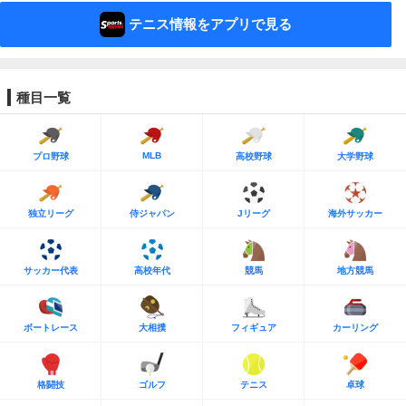
テニス情報をアプリで見る
種目一覧
MLB
プロ野球
高校野球
大学野球
独立リーグ
侍ジャパン
Jリーグ
海外サッカー
サッカー代表
高校年代
競馬
地方競馬
ボートレース
大相撲
フィギュア
カーリング
格闘技
ゴルフ
テニス
卓球