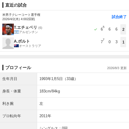
直近の試合
米男子クレーコート選手権
試合終了
2026/4/2(木) 4:00
2回戦
T.エチェベリ
5
(6)
6
6
6
2
アルゼンチン
7
A.ボルト
7
0
3
1
オーストラリア
プロフィール
2026/8/3
生年月日
1993年1月5日（33歳）
身長・体重
183cm/84kg
利き腕
左
プロ転向年
2011年
シングルス：0回