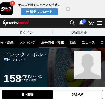
テニス速報やニュースを快適に
閉じる
スポーツナビ
検索
通知
i
ログイン
ID新規取得
日程・結果
ランキング
選手情報・検索
動画
ニュース
コ
アレックス ボルト
オーストラリア
158
ATP RANKING
2026/8/3現在
基本情報
試合成績