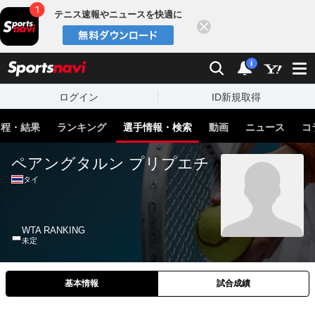
テニス速報やニュースを快適に
閉じる
スポーツナビ
検索
通知
i
ログイン
ID新規取得
日程・結果
ランキング
選手情報・検索
動画
ニュース
コ
ペアングタルン プリプエチ
タイ
-
WTA RANKING
未定
基本情報
試合成績