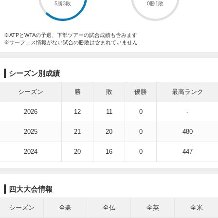
5勝3敗
0勝1敗
※ATPとWTAの予選、下部ツアーの試合成績も含みます
※サーフェス情報がない試合の勝敗は含まれていません
シーズン別成績
シーズン
勝
敗
優勝
最高ランク
2026
12
11
0
-
2025
21
20
0
480
2024
20
16
0
447
四大大会情報
シーズン
全豪
全仏
全英
全米