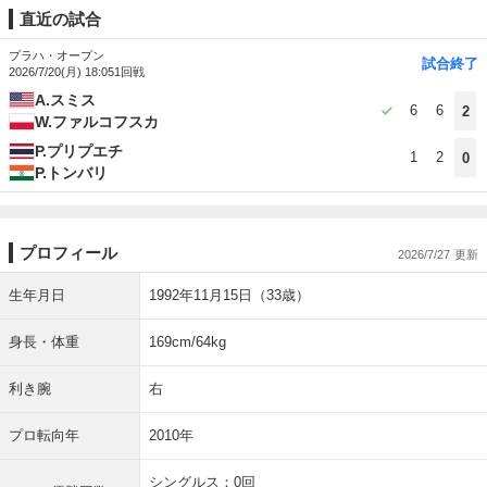
直近の試合
プラハ・オープン
試合終了
2026/7/20(月) 18:05
1回戦
A.スミス
6
6
2
W.ファルコフスカ
P.プリプエチ
1
2
0
P.トンバリ
プロフィール
2026/7/27
生年月日
1992年11月15日（33歳）
身長・体重
169cm/64kg
利き腕
右
プロ転向年
2010年
シングルス：0回