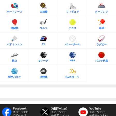
ボートレース
大相撲
フィギュア
カーリング
格闘技
ゴルフ
テニス
卓球
F1
バドミントン
バレーボール
ラグビー
NBA
陸上
Bリーグ
バスケ代表
学生バスケ
他競技
Doスポーツ
Facebook
X(旧Twitter)
YouTube
スポーツナビ
スポーツナビ
スポーツナビ
公式ページ
公式アカウント
公式チャンネル