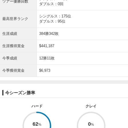
ツアー優勝回数
ダブルス：0回
シングルス：175位
最高世界ランク
ダブルス：95位
生涯成績
384勝342敗
生涯獲得賞金
$441,187
今季成績
12勝11敗
今季獲得賞金
$6,973
今シーズン勝率
ハード
クレイ
62
0