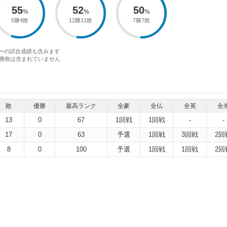
55
52
50
5勝4敗
12勝11敗
7勝7敗
アーの試合成績も含みます
勝敗は含まれていません
敗
優勝
最高ランク
全豪
全仏
全英
全
13
0
67
1回戦
1回戦
-
-
17
0
63
予選
1回戦
3回戦
2回
8
0
100
予選
1回戦
1回戦
2回