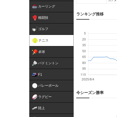
カナダ
カーリング
ランキング推移
格闘技
ゴルフ
テニス
卓球
バドミントン
F1
バレーボール
今シーズン勝率
ラグビー
陸上