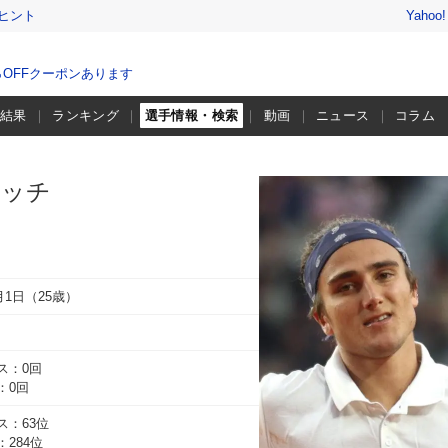
ヒント
Yahoo
％OFFクーポンあります
・結果
ランキング
選手情報・検索
動画
ニュース
コラム
ルッチ
6月1日（25歳）
ス：0回
：0回
ス：63位
284位