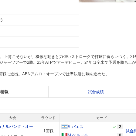
03
。上背こそないが、機敏な動きと力強いストロークで打球に食らいつく。21年
ンジャーツアーで2勝。23年ATPツアーデビュー。24年は全米で予選を勝ち上
3回戦に進出。ABNアムロ・オープンでは準決勝に駒を進めた。
本情報
試合成績
大会
ラウンド
カード
ョナルバンク・オー
S.バエス
2
1回戦
試合
M.ベルッチ
0