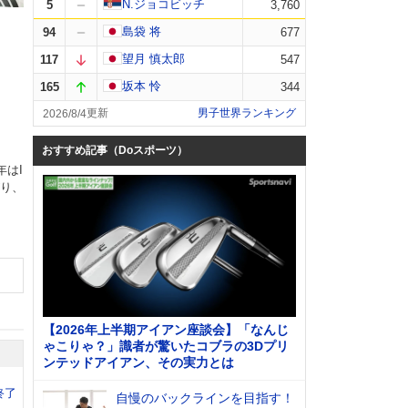
N.ジョコビッチ
5
3,760
島袋 将
94
677
望月 慎太郎
117
547
坂本 怜
165
344
男子世界ランキング
2026/8/4
おすすめ記事（Doスポーツ）
はI
がり、
【2026年上半期アイアン座談会】「なんじ
ゃこりゃ？」識者が驚いたコブラの3Dプリ
ンテッドアイアン、その実力とは
終了
自慢のバックラインを目指す！