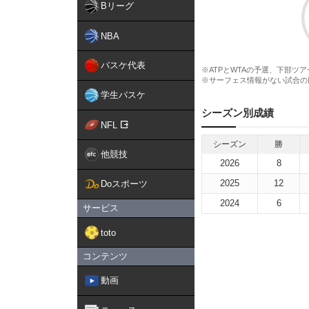
Bリーグ
NBA
バスケ代表
※ATPとWTAの予選、下部ツ
※サーフェス情報がない試合の
学生バスケ
シーズン別成績
NFL
シーズン
勝
他競技
2026
8
2025
12
Doスポーツ
2024
6
サービス
toto
コンテンツ
動画