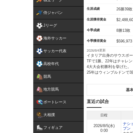
生涯成績
26勝39敗
侍ジャパン
生涯獲得賞金
$2,488,6
Jリーグ
今季成績
8勝13敗
海外サッカー
今季獲得賞金
$596,973
2026/8/4
サッカー代表
イタリア出身のサウスポー
TFで1勝。22年はチャレ
高校年代
4大大会初勝利を挙げた。
25年はウィンブルドンで
競馬
地方競馬
基
直近の試合
ボートレース
大相撲
日程
ナシ
2026/8/5(水)
フィギュア
プン
0:00