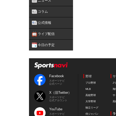
ニュース
コラム
公式情報
ライブ配信
今日の予定
Facebook
野球
サ
スポーツナビ
プロ野球
J
公式ページ
MLB
海
X（旧Twitter）
高校野球
サ
スポーツナビ
公式アカウント
大学野球
高
独立リーグ
YouTube
ラ
スポーツナビ
侍ジャパン