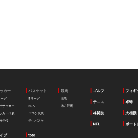
ッカー
バスケット
競馬
ゴルフ
フィギ
リーグ
Bリーグ
競馬
テニス
卓球
外サッカー
NBA
地方競馬
格闘技
大相撲
ッカー代表
バスケ代表
校年代
学生バスケ
NFL
ボート
イブ
toto