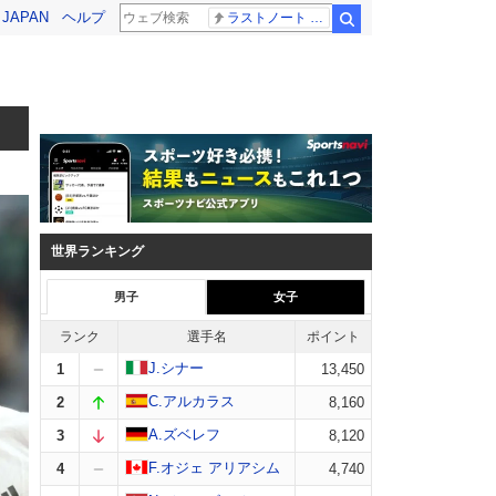
! JAPAN
ヘルプ
ラストノート 内田有紀
検索
世界ランキング
男子
女子
ランク
選手名
ポイント
J.シナー
1
13,450
C.アルカラス
2
8,160
A.ズベレフ
3
8,120
F.オジェ アリアシム
4
4,740