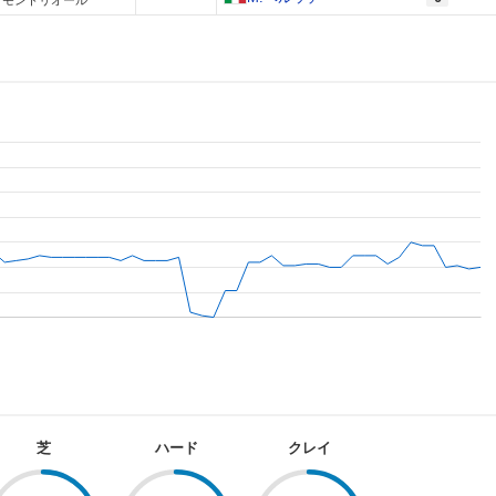
 モントリオール
芝
ハード
クレイ