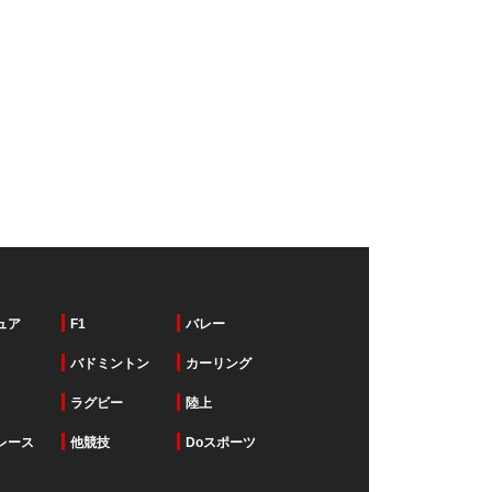
ュア
F1
バレー
バドミントン
カーリング
ラグビー
陸上
レース
他競技
Doスポーツ