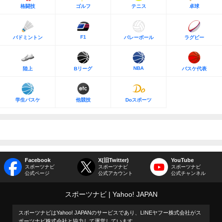
格闘技
ゴルフ
テニス
卓球
F1
バドミントン
バレーボール
ラグビー
NBA
陸上
Bリーグ
バスケ代表
学生バスケ
他競技
Doスポーツ
Facebook
X(旧Twitter)
YouTube
スポーツナビ
スポーツナビ
スポーツナビ
公式ページ
公式アカウント
公式チャンネル
スポーツナビ
Yahoo! JAPAN
スポーツナビはYahoo! JAPANのサービスであり、LINEヤフー株式会社がス
ポーツナビ株式会社と協力して運営しています。