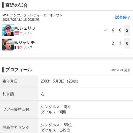
直近の試合
MSC ハンブルク・レディース・オープン
試合終了
2026/7/23(木) 18:00
2回戦
M.シェリフ
6
6
2
エジプト
E.ジャケモ
2
3
0
フランス
プロフィール
2026/8/3
生年月日
2003年5月3日（23歳）
利き腕
右
シングルス：0回
ツアー優勝回数
ダブルス：0回
シングルス：53位
最高世界ランク
ダブルス：149位