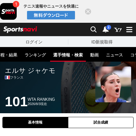
テニス速報やニュースを快適に
閉じる
スポーツナビ
検索
通知
i
ログイン
ID新規取得
日程・結果
ランキング
選手情報・検索
動画
ニュース
コ
エルサ ジャケモ
フランス
101
WTA RANKING
2026/8/3現在
基本情報
試合成績