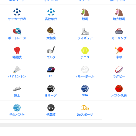
サッカー代表
高校年代
競馬
地方競馬
ボートレース
大相撲
フィギュア
カーリング
格闘技
ゴルフ
テニス
卓球
F1
バドミントン
バレーボール
ラグビー
NBA
陸上
Bリーグ
バスケ代表
学生バスケ
他競技
Doスポーツ