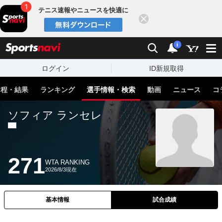
テニス速報やニュースを快適に
閉じる
スポーツナビ
検索
通知
i
ログイン
ID新規取得
日程・結果
ランキング
選手情報・検索
動画
ニュース
コ
ソフィア ランセレ
271
WTA RANKING
2026/8/3現在
基本情報
試合成績