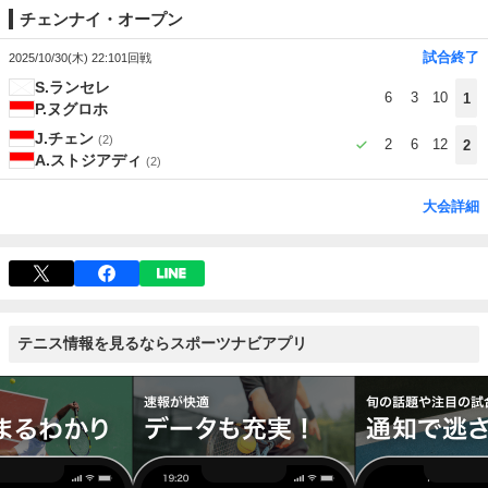
チェンナイ・オープン
試合終了
2025/10/30(木) 22:10
1回戦
S.ランセレ
6
3
10
1
P.ヌグロホ
J.チェン
(2)
2
6
12
2
A.ストジアディ
(2)
大会詳細
テニス情報を見るならスポーツナビアプリ