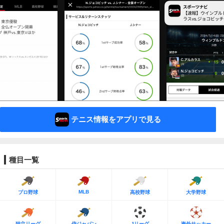
テニス情報をアプリで見る
種目一覧
MLB
プロ野球
高校野球
大学野球
独立リーグ
侍ジャパン
Jリーグ
海外サッカー