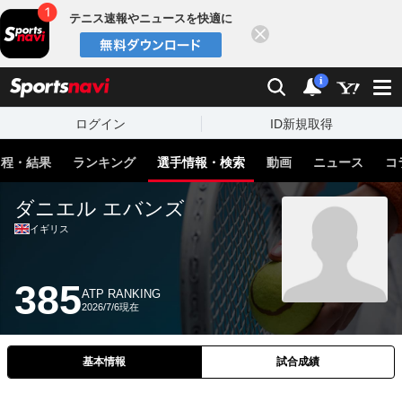
テニス速報やニュースを快適に
閉じる
スポーツナビ
検索
通知
i
ログイン
ID新規取得
日程・結果
ランキング
選手情報・検索
動画
ニュース
コ
ダニエル エバンズ
イギリス
385
ATP RANKING
2026/7/6現在
基本情報
試合成績