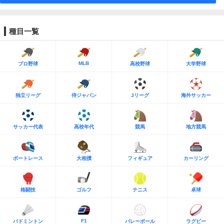
種目一覧
MLB
プロ野球
高校野球
大学野球
独立リーグ
侍ジャパン
Jリーグ
海外サッカー
サッカー代表
高校年代
競馬
地方競馬
ボートレース
大相撲
フィギュア
カーリング
格闘技
ゴルフ
テニス
卓球
F1
バドミントン
バレーボール
ラグビー