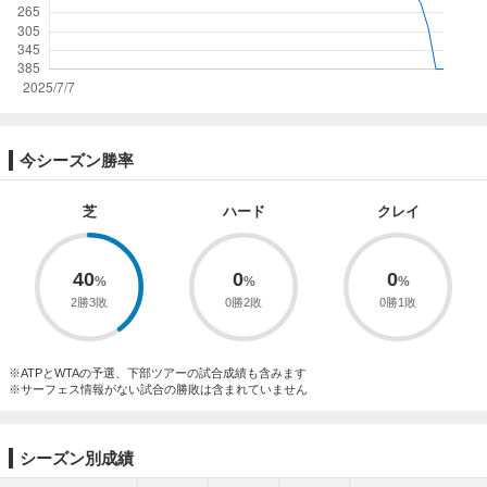
今シーズン勝率
芝
ハード
クレイ
40
0
0
2勝3敗
0勝2敗
0勝1敗
※ATPとWTAの予選、下部ツアーの試合成績も含みます
※サーフェス情報がない試合の勝敗は含まれていません
シーズン別成績