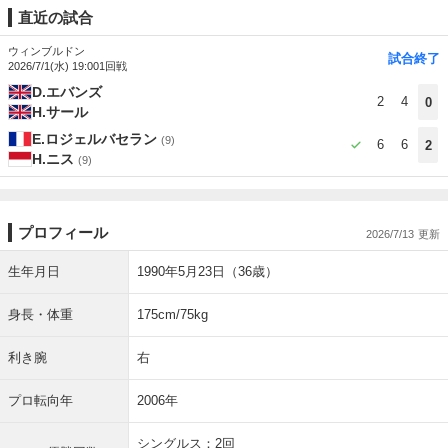
直近の試合
ウィンブルドン
試合終了
2026/7/1(水) 19:00
1回戦
D.エバンズ
2
4
0
H.サール
E.ロジェルバセラン
(9)
6
6
2
H.ニス
(9)
プロフィール
2026/7/13
生年月日
1990年5月23日（36歳）
身長・体重
175cm/75kg
利き腕
右
プロ転向年
2006年
シングルス：2回