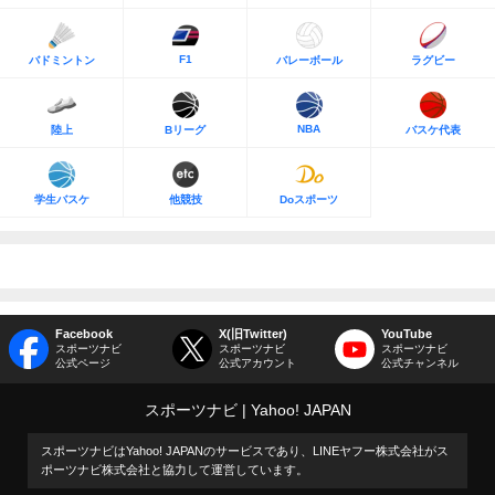
F1
バドミントン
バレーボール
ラグビー
NBA
陸上
Bリーグ
バスケ代表
学生バスケ
他競技
Doスポーツ
Facebook
X(旧Twitter)
YouTube
スポーツナビ
スポーツナビ
スポーツナビ
公式ページ
公式アカウント
公式チャンネル
スポーツナビ
Yahoo! JAPAN
スポーツナビはYahoo! JAPANのサービスであり、LINEヤフー株式会社がス
ポーツナビ株式会社と協力して運営しています。