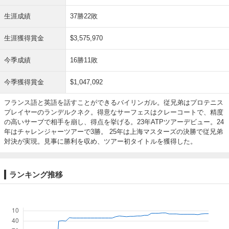
生涯成績
37勝22敗
生涯獲得賞金
$3,575,970
今季成績
16勝11敗
今季獲得賞金
$1,047,092
フランス語と英語を話すことができるバイリンガル。従兄弟はプロテニス
プレイヤーのランデルクネク。得意なサーフェスはクレーコートで、精度
の高いサーブで相手を崩し、得点を挙げる。23年ATPツアーデビュー。24
年はチャレンジャーツアーで3勝。 25年は上海マスターズの決勝で従兄弟
対決が実現。見事に勝利を収め、ツアー初タイトルを獲得した。
ランキング推移