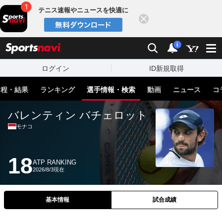
テニス速報やニュースを快適に
閉じる
スポーツナビ
検索
通知
i
ログイン
ID新規取得
日程・結果
ランキング
選手情報・検索
動画
ニュース
コ
バレンティン バチェロット
モナコ
18
ATP RANKING
2026/8/3現在
基本情報
試合成績