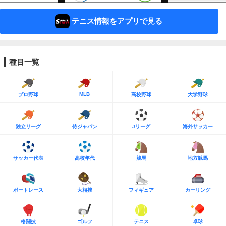
テニス情報をアプリで見る
種目一覧
MLB
プロ野球
高校野球
大学野球
独立リーグ
侍ジャパン
Jリーグ
海外サッカー
サッカー代表
高校年代
競馬
地方競馬
ボートレース
大相撲
フィギュア
カーリング
格闘技
ゴルフ
テニス
卓球