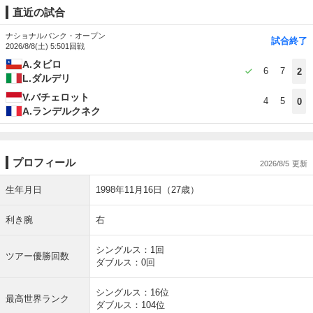
直近の試合
ナショナルバンク・オープン
試合終了
2026/8/8(土) 5:50
1回戦
A.タビロ
6
7
2
L.ダルデリ
V.バチェロット
4
5
0
A.ランデルクネク
プロフィール
2026/8/5
生年月日
1998年11月16日（27歳）
利き腕
右
シングルス：1回
ツアー優勝回数
ダブルス：0回
シングルス：16位
最高世界ランク
ダブルス：104位