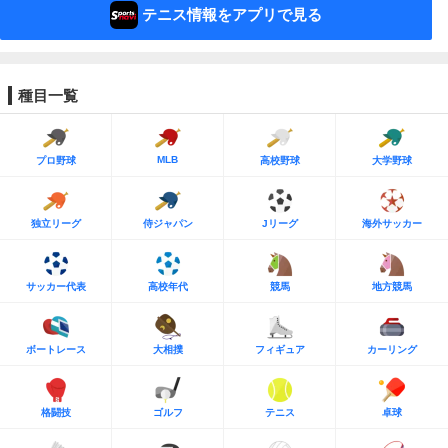
テニス情報をアプリで見る
種目一覧
MLB
プロ野球
高校野球
大学野球
独立リーグ
侍ジャパン
Jリーグ
海外サッカー
サッカー代表
高校年代
競馬
地方競馬
ボートレース
大相撲
フィギュア
カーリング
格闘技
ゴルフ
テニス
卓球