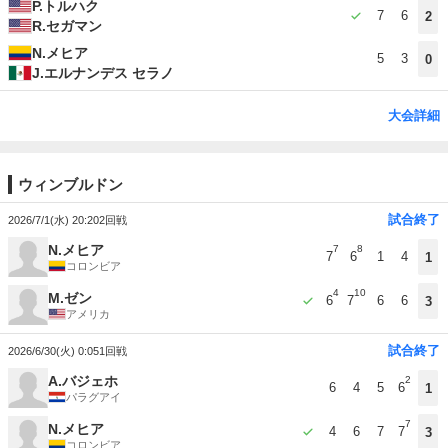
P.トルハク
7
6
2
R.セガマン
N.メヒア
5
3
0
J.エルナンデス セラノ
大会詳細
ウィンブルドン
試合終了
2026/7/1(水) 20:20
2回戦
N.メヒア
7
8
7
6
1
4
1
コロンビア
4
10
M.ゼン
6
7
6
6
3
アメリカ
試合終了
2026/6/30(火) 0:05
1回戦
A.バジェホ
2
6
4
5
6
1
パラグアイ
7
N.メヒア
4
6
7
7
3
コロンビア