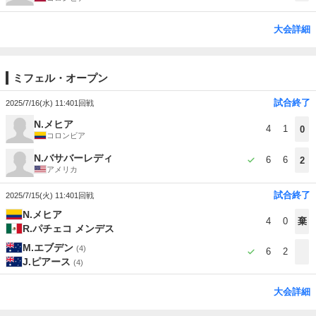
大会詳細
ミフェル・オープン
試合終了
2025/7/16(水) 11:40
1回戦
N.メヒア
4
1
0
コロンビア
N.バサバーレディ
6
6
2
アメリカ
試合終了
2025/7/15(火) 11:40
1回戦
N.メヒア
4
0
棄
R.パチェコ メンデス
M.エブデン
(4)
6
2
J.ピアース
(4)
大会詳細