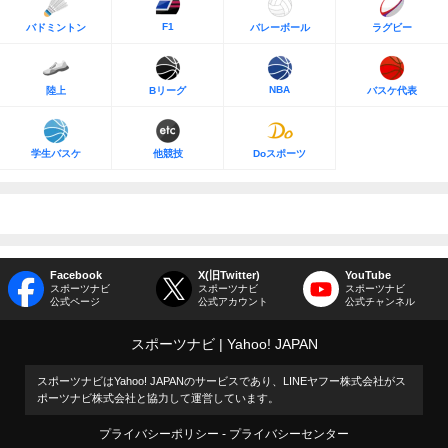
F1
バドミントン
バレーボール
ラグビー
NBA
陸上
Bリーグ
バスケ代表
学生バスケ
他競技
Doスポーツ
Facebook
X(旧Twitter)
YouTube
スポーツナビ
スポーツナビ
スポーツナビ
公式ページ
公式アカウント
公式チャンネル
スポーツナビ
Yahoo! JAPAN
スポーツナビはYahoo! JAPANのサービスであり、LINEヤフー株式会社がス
ポーツナビ株式会社と協力して運営しています。
プライバシーポリシー
プライバシーセンター