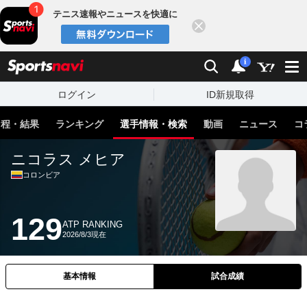
テニス速報やニュースを快適に
閉じる
スポーツナビ
検索
通知
i
ログイン
ID新規取得
日程・結果
ランキング
選手情報・検索
動画
ニュース
コ
ニコラス メヒア
コロンビア
129
ATP RANKING
2026/8/3現在
基本情報
試合成績