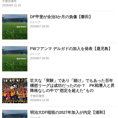
宇都宮徹壱
2026/8/5 11:10
DF甲斐が全治3か月の負傷【磐田】
Jリーグ
2026/8/7 09:00
FWフアンマ デルガドの加入を発表【鹿児島】
Jリーグ
2026/8/7 09:00
壮大な「実験」であり「賭け」でもあった百年
構想リーグは成功だったのか？ PK戦導入と昇
降格なしの中で“想定を超えた”もの
宇都宮徹壱
2026/8/4 12:05
明治大DF稲垣の2027年加入が内定【浦和】
Jリーグ