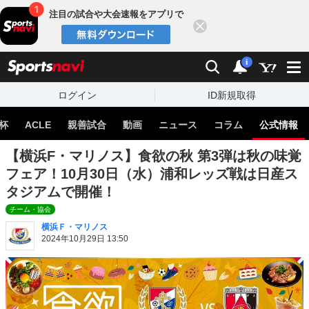
注目の試合や大会速報をアプリで
閉じる
sports
検索
通知
i
ログイン
ID新規取得
杯
ACLE
親善試合
動画
ニュース
コラム
公式情報
【横浜F・マリノス】食欲の秋 第3弾は秋の味覚
フェア！10月30日（水）浦和レッズ戦は日産ス
タジアムで開催！
チーム・協会
横浜Ｆ・マリノス
2024年10月29日 13:50