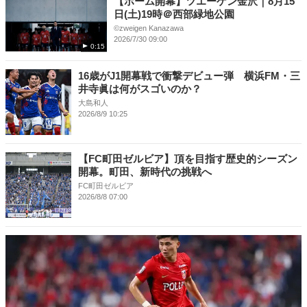
【ホーム開幕】ツエーゲン金沢｜8月15
日(土)19時＠西部緑地公園
©︎zweigen Kanazawa
2026/7/30 09:00
0:15
16歳がJ1開幕戦で衝撃デビュー弾 横浜FM・三
井寺眞は何がスゴいのか？
大島和人
2026/8/9 10:25
【FC町田ゼルビア】頂を目指す歴史的シーズン
開幕。町田、新時代の挑戦へ
FC町田ゼルビア
2026/8/8 07:00