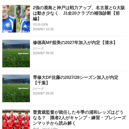
2強の鹿島と神戸は戦力アップ、名古屋とG大阪
は動き少なく J1全20クラブの補強診断【前
編】
YOJI-GEN
2026/8/7 10:30
修徳高MF舘美の2027年加入が内定【清水】
Jリーグ
2026/8/7 09:00
専修大DF佐藤の2027/28シーズン加入が内定
【千葉】
Jリーグ
2026/8/7 09:00
曺貴裁監督が就任した今季の浦和レッズはどう
なる？ 識者2人がキャンプ・練習・プレシーズ
ンマッチから読み解く