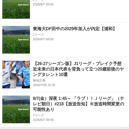
2026/8/7 09:00
東海大DF田中の2029年加入が内定【浦和】
Jリーグ
2026/8/7 09:00
【26-27シーズン版】J1リーグ・ブレイク予想
近未来の日本代表を背負って立つ20歳前後のヤ
ングタレント10選
菊地正典
2026/7/30 10:30
8/7(金）深夜 1:45～ 「ラブ！！Ｊリーグ」（テ
レビ朝日）#218【放送告知】※放送時間変更の
可能性あり
Jリーグ
2026/8/7 09:00