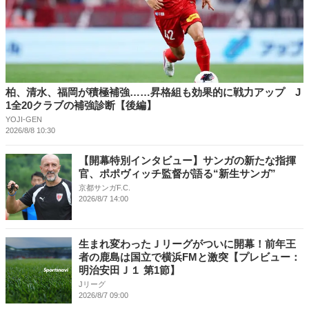
柏、清水、福岡が積極補強……昇格組も効果的に戦力アップ J
1全20クラブの補強診断【後編】
YOJI-GEN
2026/8/8 10:30
【開幕特別インタビュー】サンガの新たな指揮
官、ポポヴィッチ監督が語る“新生サンガ”
京都サンガF.C.
2026/8/7 14:00
生まれ変わったＪリーグがついに開幕！前年王
者の鹿島は国立で横浜FMと激突【プレビュー：
明治安田Ｊ１ 第1節】
Jリーグ
2026/8/7 09:00