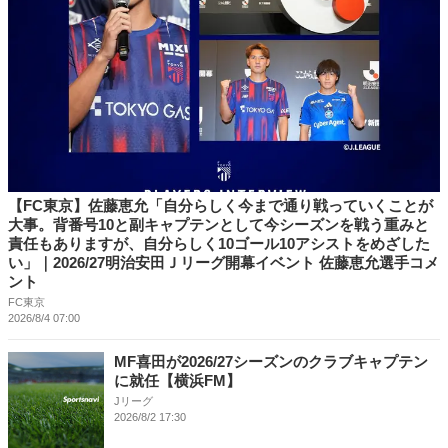
【FC東京】佐藤恵允「自分らしく今まで通り戦っていくことが
大事。背番号10と副キャプテンとして今シーズンを戦う重みと
責任もありますが、自分らしく10ゴール10アシストをめざした
い」｜2026/27明治安田Ｊリーグ開幕イベント 佐藤恵允選手コメ
ント
FC東京
2026/8/4 07:00
MF喜田が2026/27シーズンのクラブキャプテン
に就任【横浜FM】
Jリーグ
2026/8/2 17:30