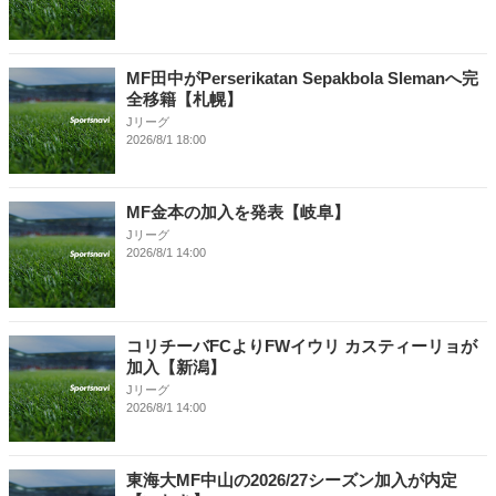
MF田中がPerserikatan Sepakbola Slemanへ完
全移籍【札幌】
Jリーグ
2026/8/1 18:00
MF金本の加入を発表【岐阜】
Jリーグ
2026/8/1 14:00
コリチーバFCよりFWイウリ カスティーリョが
加入【新潟】
Jリーグ
2026/8/1 14:00
東海大MF中山の2026/27シーズン加入が内定