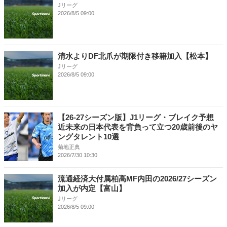
Jリーグ
2026/8/5 09:00
清水よりDF北爪が期限付き移籍加入【松本】
Jリーグ
2026/8/5 09:00
【26-27シーズン版】J1リーグ・ブレイク予想
近未来の日本代表を背負って立つ20歳前後のヤ
ングタレント10選
菊地正典
2026/7/30 10:30
流通経済大付属柏高MF内田の2026/27シーズン
加入が内定【富山】
Jリーグ
2026/8/5 09:00