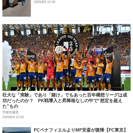
2026/8/5 12:40
壮大な「実験」であり「賭け」でもあった百年構想リーグは成
功だったのか？ PK戦導入と昇降格なしの中で“想定を超え
た”もの
宇都宮徹壱
2026/8/4 12:05
FCペナフィエルよりMF安斎が復帰【FC東京】