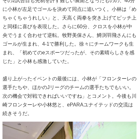
その2試合目も先制を許す難しい展開となったものの、40分
に小林が左足でゴールを決めて同点に追いつく。小林は「め
ちゃくちゃうれしい」と、天高く両拳を突き上げてピッチ上
と同様に喜びを表現した。さらに60分、クロスを小林が中
央でうまく合わせて逆転。牧野美保さん、鱒渕羽飛さんにも
ゴールが生まれ、4-1で勝利した。徐々にチームワークも生
まれ、「初めてのeスポーツだったが、その素晴らしさを感
じた」と小林も感激していた。
盛り上がったイベントの最後には、小林が「フロンターレの
選手たちや、ほかのJリーグのチームの選手たちでもいい。
次の機会で対戦できればいいですね」とコメント。今後も川
崎フロンターレや小林悠と、ePARAユナイテッドの交流は
続きそうだ。