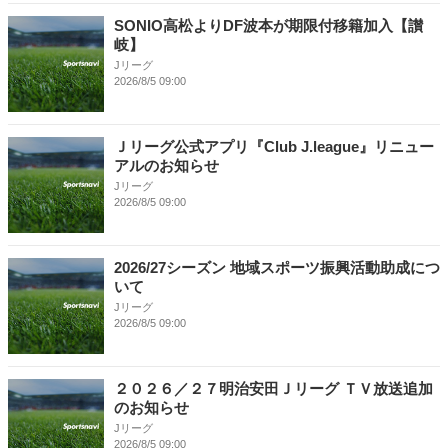
SONIO高松よりDF波本が期限付移籍加入【讃
岐】
Jリーグ
2026/8/5 09:00
Ｊリーグ公式アプリ『Club J.league』リニュー
アルのお知らせ
Jリーグ
2026/8/5 09:00
2026/27シーズン 地域スポーツ振興活動助成につ
いて
Jリーグ
2026/8/5 09:00
２０２６／２７明治安田Ｊリーグ ＴＶ放送追加
のお知らせ
Jリーグ
2026/8/5 09:00