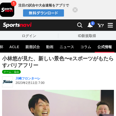
注目の試合や大会速報をアプリで
閉じる
sports
検索
通知
i
ログイン
ID新規取得
杯
ACLE
親善試合
動画
ニュース
コラム
公式情報
小林悠が見た、新しい景色〜eスポーツがもたら
すバリアフリー
チーム・協会
川崎フロンターレ
2023年2月11日 7:00