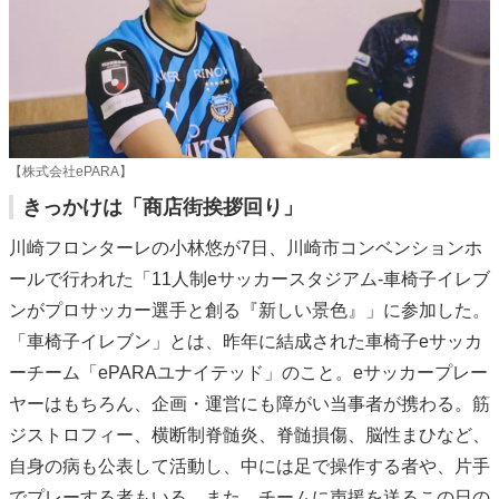
【株式会社ePARA】
きっかけは「商店街挨拶回り」
川崎フロンターレの小林悠が7日、川崎市コンベンションホ
ールで行われた「11人制eサッカースタジアム-車椅子イレブ
ンがプロサッカー選手と創る『新しい景色』」に参加した。
「車椅子イレブン」とは、昨年に結成された車椅子eサッカ
ーチーム「ePARAユナイテッド」のこと。eサッカープレー
ヤーはもちろん、企画・運営にも障がい当事者が携わる。筋
ジストロフィー、横断制脊髄炎、脊髄損傷、脳性まひなど、
自身の病も公表して活動し、中には足で操作する者や、片手
でプレーする者もいる。また、チームに声援を送るこの日の