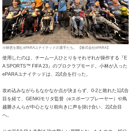
小林悠を囲むePARAユナイテッドの選手たち。 【株式会社ePARA】
使用したのは、チーム一人ひとりをそれぞれが操作する『E
A SPORTS™ FIFA 23』のプロクラブモード。小林が入った
ePARAユナイテッドは、2試合を行った。
攻め込みながらもなかなか点が決まらず、0-2と敗れた1試合
目を経て、GENKIモリタ監督（eスポーツプレーヤー）や鳥
越勝さんらが中心となり前向きに声を掛け合い、2試合目
へ。