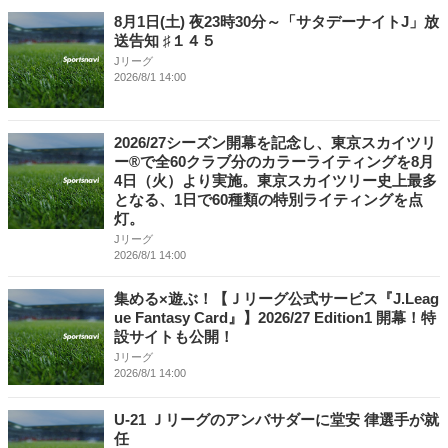
8月1日(土) 夜23時30分～「サタデーナイトJ」放
送告知 ♯１４５
Jリーグ
2026/8/1 14:00
2026/27シーズン開幕を記念し、東京スカイツリ
ー®で全60クラブ分のカラーライティングを8月
4日（火）より実施。東京スカイツリー史上最多
となる、1日で60種類の特別ライティングを点
灯。
Jリーグ
2026/8/1 14:00
集める×遊ぶ！【Ｊリーグ公式サービス『J.Leag
ue Fantasy Card』】2026/27 Edition1 開幕！特
設サイトも公開！
Jリーグ
2026/8/1 14:00
U-21 Ｊリーグのアンバサダーに堂安 律選手が就
任