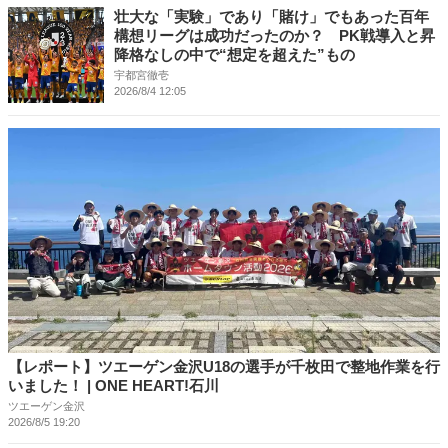
壮大な「実験」であり「賭け」でもあった百年
構想リーグは成功だったのか？ PK戦導入と昇
降格なしの中で“想定を超えた”もの
宇都宮徹壱
2026/8/4 12:05
【レポート】ツエーゲン金沢U18の選手が千枚田で整地作業を行
いました！ | ONE HEART!石川
ツエーゲン金沢
2026/8/5 19:20