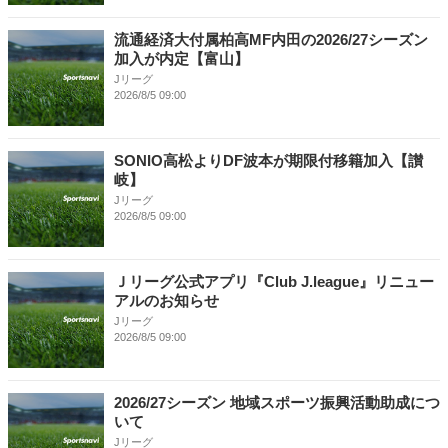
流通経済大付属柏高MF内田の2026/27シーズン
加入が内定【富山】
Jリーグ
2026/8/5 09:00
SONIO高松よりDF波本が期限付移籍加入【讃
岐】
Jリーグ
2026/8/5 09:00
Ｊリーグ公式アプリ『Club J.league』リニュー
アルのお知らせ
Jリーグ
2026/8/5 09:00
2026/27シーズン 地域スポーツ振興活動助成につ
いて
Jリーグ