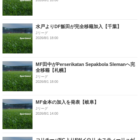
水戸よりDF飯田が完全移籍加入【千葉】
Jリーグ
2026/8/1 18:00
MF田中がPerserikatan Sepakbola Slemanへ完
全移籍【札幌】
Jリーグ
2026/8/1 18:00
MF金本の加入を発表【岐阜】
Jリーグ
2026/8/1 14:00
コリチーバFCよりFWイウリ カスティーリョが