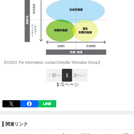
【©2022. For information, contact Deloitte Tohmatsu Group】
前へ
1
次へ
1
/
1ページ
関連リンク