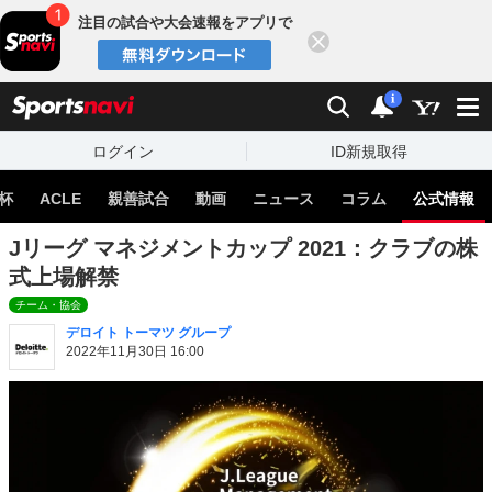
注目の試合や大会速報をアプリで
閉じる
sports
検索
通知
i
ログイン
ID新規取得
杯
ACLE
親善試合
動画
ニュース
コラム
公式情報
Jリーグ マネジメントカップ 2021：クラブの株
式上場解禁
チーム・協会
デロイト トーマツ グループ
2022年11月30日 16:00