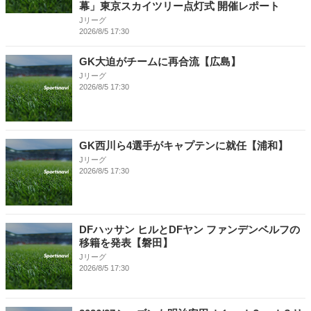
幕」東京スカイツリー点灯式 開催レポート
Jリーグ
2026/8/5 17:30
GK大迫がチームに再合流【広島】
Jリーグ
2026/8/5 17:30
GK西川ら4選手がキャプテンに就任【浦和】
Jリーグ
2026/8/5 17:30
DFハッサン ヒルとDFヤン ファンデンベルフの
移籍を発表【磐田】
Jリーグ
2026/8/5 17:30