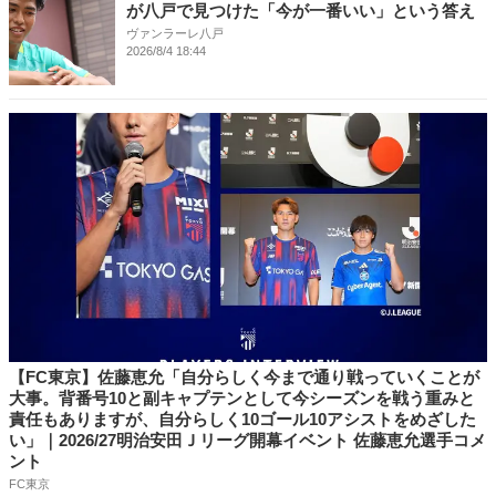
が八戸で見つけた「今が一番いい」という答え
ヴァンラーレ八戸
2026/8/4 18:44
【FC東京】佐藤恵允「自分らしく今まで通り戦っていくことが
大事。背番号10と副キャプテンとして今シーズンを戦う重みと
責任もありますが、自分らしく10ゴール10アシストをめざした
い」｜2026/27明治安田Ｊリーグ開幕イベント 佐藤恵允選手コメ
ント
FC東京