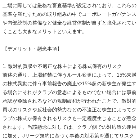
上場に際しては厳格な審査基準が設定されており、これらの
基準を満たすための取り組みの中でコーポレートガバナンス
や内部統制の整備など健全な経営体制が自ずと強化されてい
くことも大きなメリットといえます。
【デメリット・懸念事項】
1. 敵対的買収や不適正な株主による株式保有のリスク
前述の通り、上場解禁に伴うルール変更によって、15%未満
の株式異動に伴う事前報告の廃止や15%超の新株主が発生す
る場合にそれがクラブの意思によるものでない場合には事前
承認が免除されるなどの規制緩和が行われたことで、敵対的
買収のリスクや反社会的勢力などの不適正な株主によってク
ラブの株式が保有されるリスクも一定程度生じることが懸念
されます。当該懸念に対しては、クラブ側での対応策の運用
に加え、Jリーグ規約に基づく事後の対応策を通じてリスク