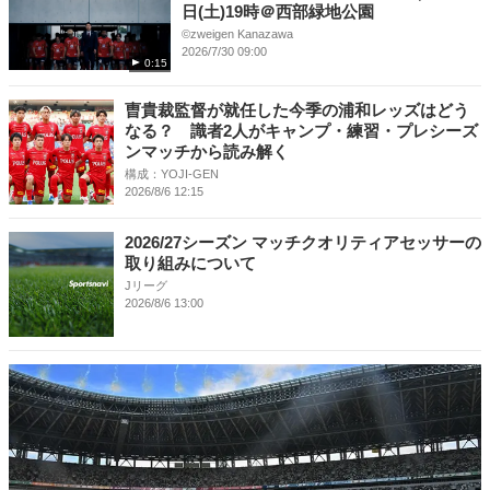
日(土)19時＠西部緑地公園
©︎zweigen Kanazawa
2026/7/30 09:00
0:15
曺貴裁監督が就任した今季の浦和レッズはどう
なる？ 識者2人がキャンプ・練習・プレシーズ
ンマッチから読み解く
構成：YOJI-GEN
2026/8/6 12:15
2026/27シーズン マッチクオリティアセッサーの
取り組みについて
Jリーグ
2026/8/6 13:00