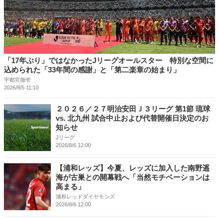
「17年ぶり」ではなかったJリーグオールスター 特別な空間に
込められた「33年間の感謝」と「第二楽章の始まり」
宇都宮徹壱
2026/8/5 11:10
２０２６／２７明治安田Ｊ３リーグ 第1節 琉球
vs. 北九州 試合中止および代替開催日決定のお
知らせ
Jリーグ
2026/8/6 12:00
【浦和レッズ】今夏、レッズに加入した南野遥
海が古巣との開幕戦へ「当然モチベーションは
高まる」
浦和レッドダイヤモンズ
2026/8/6 12:00