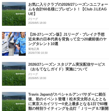
お気に入りクラブの2026/27シーズンユニフォー
ムを合計60名様にプレゼント！【Club J.LEAG
UE】
Jリーグ
2026/8/5 18:00
【26-27シーズン版】J1リーグ・ブレイク予想
近未来の日本代表を背負って立つ20歳前後のヤ
ングタレント10選
菊地正典
2026/7/30 10:30
2026/27シーズン スタジアム実況配信サービス
（おもてなしガイド）実施について
Jリーグ
2026/8/5 18:00
Travis Japanがスペシャルアンバサダーに就任
後、初のイベント登壇！松木安太郎さんととも
に東京スカイツリー®史上最多となる1日で60種
類の特別ライティングを点灯「Ｊリーグ 8.7新開