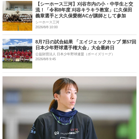
【シーホース三河】刈谷市内の小・中学生と交
流！「令和8年度 刈谷キラキラ教室」に久保田
義章選手と大久保愛樹ACが講師として参加
シーホース三河
2026/8/8 10:00
8月7日の試合結果 「エイジェックカップ 第57回
日本少年野球選手権大会」大会最終日
公益財団法人 日本少年野球連盟（ボーイズリーグ）
2026/8/8 9:45