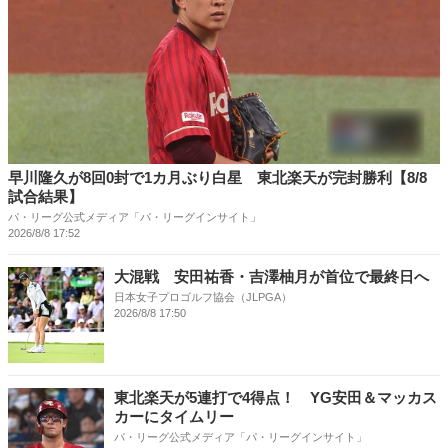
早川隆久が8回0封で1カ月ぶり白星 東北楽天が完封勝利【8/8
試合結果】
パ・リーグ公式メディア「パ・リーグインサイト」
2026/8/8 17:52
大混戦 安田祐香・吉澤柚月が首位で最終日へ
日本女子プロゴルフ協会（JLPGA）
2026/8/8 17:50
東北楽天が5連打で4得点！ YG安田＆マッカス
カーにタイムリー
パ・リーグ公式メディア「パ・リーグインサイト」