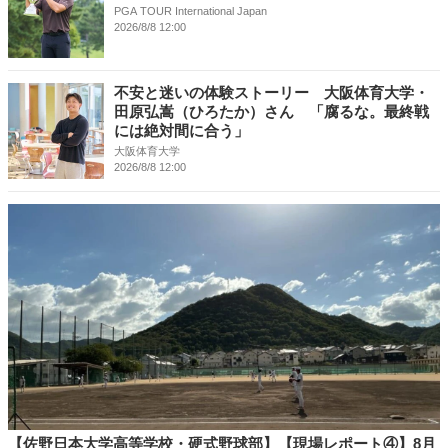
PGA TOUR International Japan
2026/8/8 12:00
不安と迷いの体験ストーリー 大阪体育大学・
田原弘嵩（ひろたか）さん 「腐るな。最終戦
には絶対間に合う」
大阪体育大学
2026/8/8 12:00
【佐野日本大学高等学校・硬式野球部】【現場レポート④】8月