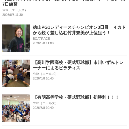
7日練習
Yellz（エールズ）
2026/8/8 11:30
徳山PG1レディースチャンピオン3日目 ４カド
から鋭く差し込む竹井奈美が上位狙う！
BOATRACE
2026/8/8 11:00
【高川学園高校・硬式野球部】市川いずみトレ
ーナーによるピラティス
Yellz（エールズ）
2026/8/8 10:45
【有明高等学校・硬式野球部】初勝利！！！
Yellz（エールズ）
2026/8/8 10:40