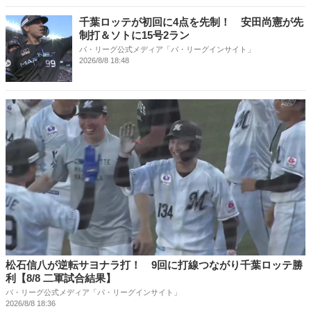
千葉ロッテが初回に4点を先制！ 安田尚憲が先
制打＆ソトに15号2ラン
パ・リーグ公式メディア「パ・リーグインサイト」
2026/8/8 18:48
松石信八が逆転サヨナラ打！ 9回に打線つながり千葉ロッテ勝
利【8/8 二軍試合結果】
パ・リーグ公式メディア「パ・リーグインサイト」
2026/8/8 18:36