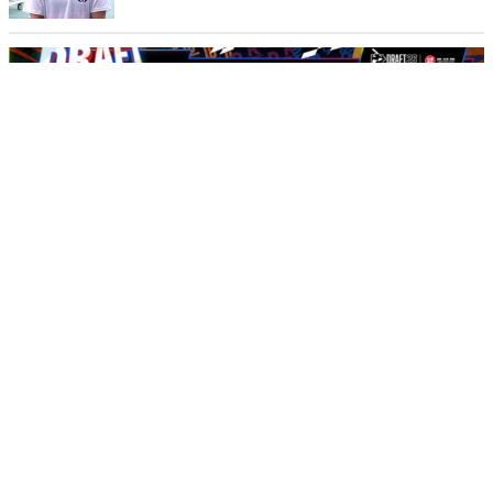
台湾プロ野球ドラフト会議で日本人3選手が指名。元東北楽天内
野手も台鋼2位指名！
パ・リーグ公式メディア「パ・リーグインサイト」
2026/8/8 8:00
【8/8(土)FC東京戦】昌子源選手インタビュー
「季節に関係なく、開幕は楽しみ」
FC町田ゼルビア
2026/8/8 8:00