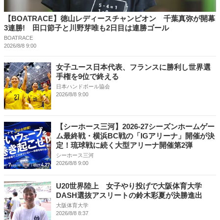
【BOATRACE】徳山レディースチャンピオン 千葉真弥が開幕
3連勝! 田口節子と川野芽唯も2日目は連勝ゴール
BOATRACE
2026/8/8 9:00
女子ユース日本代表、フランスに勝利し世界選
手権を9位で終える
日本ハンドボール協会
2026/8/8 9:00
【シーホース三河】2026-27シーズンホームゲー
ム最終戦・横浜BC戦の「IGアリーナ」開催が決
定！琉球戦に続く大型アリーナ開催第2弾
シーホース三河
2026/8/8 9:00
U20世界陸上 女子やり投げで大阪体育大学
DASH選抜アスリートの鈴木彩夏が決勝進出
大阪体育大学
2026/8/8 8:37