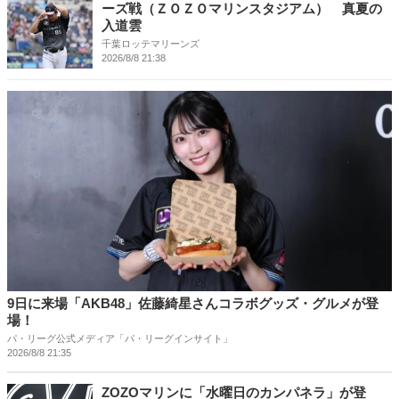
ーズ戦（ＺＯＺＯマリンスタジアム） 真夏の
入道雲
千葉ロッテマリーンズ
2026/8/8 21:38
9日に来場「AKB48」佐藤綺星さんコラボグッズ・グルメが登
場！
パ・リーグ公式メディア「パ・リーグインサイト」
2026/8/8 21:35
ZOZOマリンに「水曜日のカンパネラ」が登