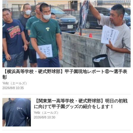
【横浜高等学校・硬式野球部】甲子園現地レポート⑧〜選手表
彰
Yellz（エールズ）
2026/8/8 10:35
【関東第一高等学校・硬式野球部】明日の初戦
に向けて甲子園グッズの紹介をします！
Yellz（エールズ）
2026/8/8 10:30