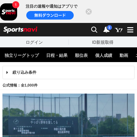
注目の速報や通知はアプリで
閉じる
sports
検索
通知
i
ログイン
ID新規取得
独立リーグトップ
日程・結果
順位表
個人成績
動画
絞り込み条件
公式情報：全1,000件