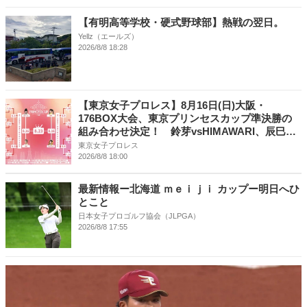
【有明高等学校・硬式野球部】熱戦の翌日。
Yellz（エールズ）
2026/8/8 18:28
【東京女子プロレス】8月16日(日)大阪・
176BOX大会、東京プリンセスカップ準決勝の
組み合わせ決定！ 鈴芽vsHIMAWARI、辰巳リ
カvs凍雅！
東京女子プロレス
2026/8/8 18:00
最新情報ー北海道 ｍｅｉｊｉ カップー明日へひ
とこと
日本女子プロゴルフ協会（JLPGA）
2026/8/8 17:55