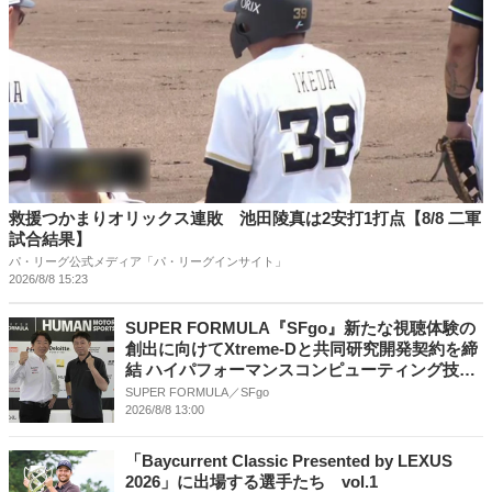
救援つかまりオリックス連敗 池田陵真は2安打1打点【8/8 二軍
試合結果】
パ・リーグ公式メディア「パ・リーグインサイト」
2026/8/8 15:23
SUPER FORMULA『SFgo』新たな視聴体験の
創出に向けてXtreme-Dと共同研究開発契約を締
結 ハイパフォーマンスコンピューティング技術
を基に⾼速データ分析を共同研究へ
SUPER FORMULA／SFgo
2026/8/8 13:00
「Baycurrent Classic Presented by LEXUS
2026」に出場する選手たち vol.1