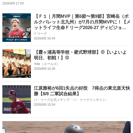
2026/8/8 17:00
【Ｆ１｜月間MVP｜第6節〜第9節】宮崎岳（ボ
ルクバレット北九州）が7月の月間MVPに！【メ
ットライフ生命Ｆリーグ2026-27 ディビジョン
１】
Ｆリーグ
2026/8/8 16:44
【霞ヶ浦高等学校・硬式野球部】⚾【いよいよ
明日、初戦！】⚾
Yellz（エールズ）
2026/8/8 16:30
江原雅裕が6回1失点の好投 7得点の東北楽天快
勝【8/8 二軍試合結果】
パ・リーグ公式メディア「パ・リーグインサイト」
2026/8/8 15:54