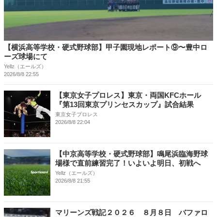
【横浜高等学校・硬式野球部】甲子園現地レポート⑨〜豊中ロ
ーズ球場にて
Yellz（エールズ）
2026/8/8 22:55
【東京女子プロレス】東京・両国KFCホール
『第13回東京プリンセスカップ』試合結果
東京女子プロレス
2026/8/8 22:04
【中京高等学校・硬式野球部】鳴尾浜臨海野球
場様で直前練習完了！いよいよ明日、初戦へ
Yellz（エールズ）
2026/8/8 21:55
マリーンズ戦記２０２６ ８月８日 バファロ