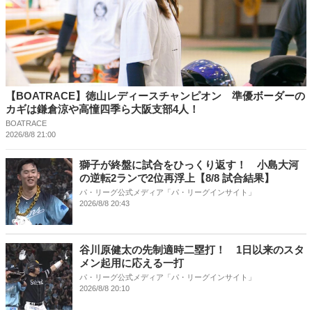
【BOATRACE】徳山レディースチャンピオン 準優ボーダーの
カギは鎌倉涼や高憧四季ら大阪支部4人！
BOATRACE
2026/8/8 21:00
獅子が終盤に試合をひっくり返す！ 小島大河
の逆転2ランで2位再浮上【8/8 試合結果】
パ・リーグ公式メディア「パ・リーグインサイト」
2026/8/8 20:43
谷川原健太の先制適時二塁打！ 1日以来のスタ
メン起用に応える一打
パ・リーグ公式メディア「パ・リーグインサイト」
2026/8/8 20:10