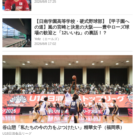
2026/8/8 17:25
【日南学園高等学校・硬式野球部】【甲子園へ
の道】嵐の宮崎と決意の大阪――豊中ローズ球
場の歓迎と「12いいね」の裏話！？
Yellz（エールズ）
2026/8/8 17:02
谷山憩「私たちの今の力をぶつけたい」精華女子（福岡県）
U18日清食品リーグ