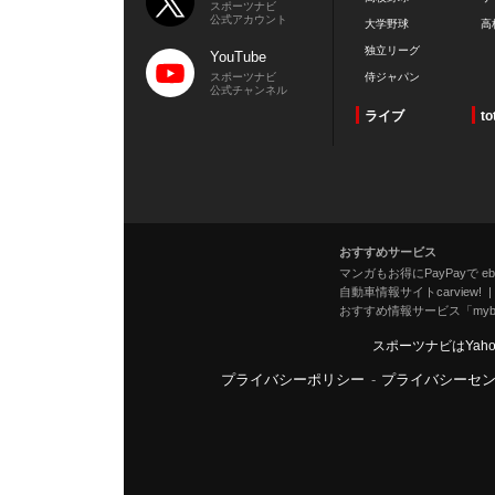
スポーツナビ
公式アカウント
大学野球
高
独立リーグ
YouTube
スポーツナビ
侍ジャパン
公式チャンネル
ライブ
to
おすすめサービス
マンガもお得にPayPayで eboo
自動車情報サイトcarview!
おすすめ情報サービス「mybe
スポーツナビはYah
プライバシーポリシー
-
プライバシーセ