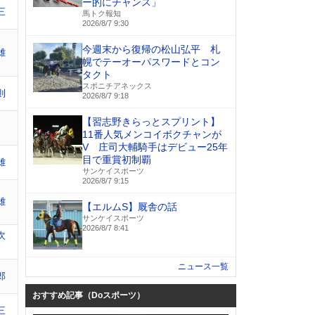
ー的にチャンス」
三
馬トク報知
2026/8/7 9:30
今週末から復帰の松山弘平 札
雄
幌でテーオーパスワードとコン
タクト
スポニチアネックス
則
2026/8/7 9:18
【習志野きらっとスプリント】
11番人気メンコイボクチャンが
V 庄司大輔騎手はデビュー25年
目で重賞初制覇
雄
サンケイスポーツ
2026/8/7 9:15
雄
【エルムS】厩舎の話
サンケイスポーツ
2026/8/7 8:41
次
ニュース一覧
郎
おすすめ記事（Doスポーツ）
三