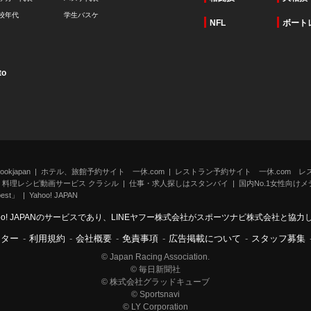
校年代
学生バスケ
NFL
ボート
to
kjapan
ホテル、旅館予約サイト 一休.com
レストラン予約サイト 一休.com レ
料理レシピ動画サービス クラシル
仕事・求人探しはスタンバイ
国内No.1女性向けメデ
st」
Yahoo! JAPAN
oo! JAPANのサービスであり、LINEヤフー株式会社がスポーツナビ株式会社と協
ンター
-
利用規約
-
会社概要
-
免責事項
-
広告掲載について
-
スタッフ募集
© Japan Racing Association.
© 毎日新聞社
© 株式会社グラッドキューブ
© Sportsnavi
© LY Corporation