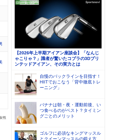
男
【2026年上半期アイアン座談会】「なんじ
ゃこりゃ？」識者が驚いたコブラの3Dプリ
美
ンテッドアイアン、その実力とは
自慢のバックラインを目指す！
HIITでおこなう「背中徹底トレ
ーニング」
バナナは朝・夜・運動前後、い
つ食べるのがベスト？タイミン
グごとのメリット
の女性
ゴルフに必須なキングマッスル
とクイーンマッスルの鍛え方