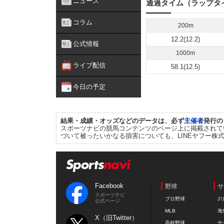
ニュース
通過タイム（ラップタ
コラム
200m
12.2(12.2)
公式情報
1000m
ライブ配信
58.1(12.5)
今日の予定
結果・成績・オッズなどのデータは、必ず
主催者
発行の
スポーツナビの競馬コンテンツのページ上に掲載されて
づいて被ったいかなる損害についても、LINEヤフー株
Facebook
野球
サ
スポーツナビ
プロ野球
J
公式ページ
MLB
海
X（旧Twitter）
高校野球
サ