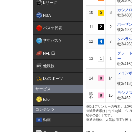
牝3/406(
Bリーグ
カシノ
10
5
8
牡3/480(
NBA
ホーザ
11
2
2
バスケ代表
牝3/490(
タハラ
学生バスケ
12
4
7
牡3/426(
グレー
NFL
13
1
1
ー
牡3/416(
他競技
レイン
14
8
14
ー
Doスポーツ
牝3/418(
サービス
ヨシノ
除
8
15
外
牡3/462
toto
※Bはブリンカーの有無。上3F
コンテンツ
※減量表示は [
:1kg減
:
騎手のみ）] です。
動画
※通過順位、人気は月曜午後（