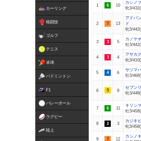
カシノ
1
6
10
牝3/432(
カーリング
アドバ
格闘技
2
7
13
ド
牝3/442(
ゴルフ
カノヤ
3
3
5
牡3/442(
テニス
アサカ
4
3
4
牝3/410(
卓球
サツマ
5
4
6
牡3/468(
バドミントン
セブン
F1
5
6
9
牝3/448(
バレーボール
キリシ
7
6
11
牡3/458(
ラグビー
カジキ
8
2
3
牝3/458(
陸上
カシノ
9
7
12