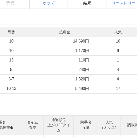
予想
オッズ
結果
コースレコー
馬番
払戻金
人気
10
14,690円
10
10
1,170円
9
13
110円
1
5
240円
4
6-7
1,320円
4
10-13
5,490円
17
通過順位
馬名
タイム
騎手名
人気
上がり3Fタイ
調教
馬体重/B
着差
斤量
（オッズ）
ム