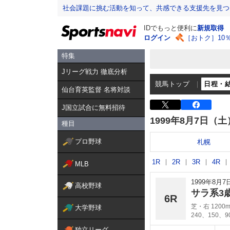
社会課題に挑む活動を知って、共感できる支援先を見つ
IDでもっと便利に
新規取得
ログイン
［おトク］10
特集
Jリーグ戦力 徹底分析
競馬トップ
日程・
仙台育英監督 名将対談
J国立試合に無料招待
1999年8月7日（土
種目
プロ野球
札幌
1R
2R
3R
4R
MLB
1999年8月
高校野球
サラ系3
6R
芝・右 1200
大学野球
240、150、
独立リーグ