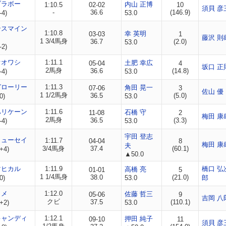
ブラボー
内山 正博
1:10.5
02-02
10
須貝 彦
-
36.6
(146.9)
-4)
53.0
ンスマイン
1:10.8
幸 英明
03-03
1
藤沢 則
1 3/4馬身
36.7
(2.0)
53.0
-2)
オオワシ
1:11.1
土肥 幸広
05-04
4
坂口 正
2馬身
36.6
(14.8)
-4)
53.0
グローリー
1:11.3
角田 晃一
07-06
3
佐山 優
1 1/2馬身
36.5
(5.0)
0)
53.0
ハリケーン
1:11.6
石橋 守
11-08
2
梅田 康
2馬身
36.5
(3.3)
-4)
53.0
宇田 登志
リューセイ
1:11.7
04-04
8
梅田 康
夫
3/4馬身
37.4
(60.1)
+4)
▲50.0
マヒカル
1:11.9
橋口 弘
高橋 亮
01-01
5
1 1/4馬身
38.0
(21.0)
0)
53.0
郎
ヒメ
1:12.0
佐藤 哲三
05-06
9
吉岡 八
クビ
37.5
(110.1)
+2)
53.0
キャンディ
1:12.1
押田 純子
09-10
11
須貝 彦