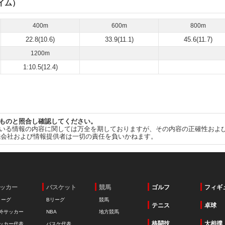
イム）
400m
600m
800m
22.8(10.6)
33.9(11.1)
45.6(11.7)
1200m
1:10.5(12.4)
ものと照合し確認してください。
いる情報の内容に関しては万全を期しておりますが、その内容の正確性およ
式会社および情報提供者は一切の責任を負いかねます。
ッカー
バスケット
競馬
ゴルフ
フィギ
リーグ
Bリーグ
競馬
テニス
卓球
外サッカー
NBA
地方競馬
格闘技
大相撲
ッカー代表
バスケ代表