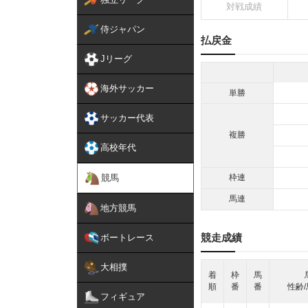
対戦成績
侍ジャパン
払戻金
Jリーグ
海外サッカー
単勝
サッカー代表
複勝
高校年代
競馬
枠連
馬連
地方競馬
競走成績
ボートレース
大相撲
着
枠
馬
順
番
番
性齢/
フィギュア