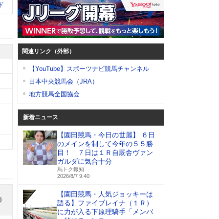
ド
関連リンク（外部）
【YouTube】スポーツナビ競馬チャンネル
日本中央競馬会（JRA）
地方競馬全国協会
新着ニュース
【園田競馬・今日の世麗】 ６日
のメインを制して今年の５５勝
目！ ７日は１Ｒ自厩舎ヴァン
ガルダに気合十分
馬トク報知
2026/8/7 9:40
【園田競馬・人気ジョッキーは
師
語る】ファイブレイナ（１Ｒ）
に力が入る下原理騎手「メンバ