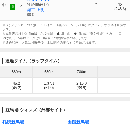
-
牡6/486(+12)
12
中
6
9
止
(246.6)
瀬古 正明
-
60.0
※Bはブリンカーの有無。上3Fはゴール前3ハロン（600m）のタイム。オッズは単勝オ
ッズ。
※減量表示は [
:1kg減
:2kg減
:3kg減
:4kg減（※女性騎手のみ）
:2kg減（※5年以上、又は101勝以上の女性騎手のみ）] です。
※通過順位、人気は月曜午後（土日開催の場合）に更新されます。
通過タイム（ラップタイム）
380m
580m
780m
45.2
1:37.1
2:16.0
(45.2)
(51.9)
(38.9)
競馬場/ウィンズ（外部サイト）
札幌競馬場
函館競馬場