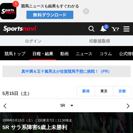
競馬ニュースも結果もすぐわかる
閉じる
スポーツナビ
検索
通知
i
ログイン
ID新規取得
競馬トップ
日程・結果
動画
ニュース
コラム
公式情
真中満＆五十嵐亮太が佐賀競馬予想に挑戦！（PR）
新潟
東京
京都
5月15日（土）
1999年5月15日（土）
2回東京7日
11:50発走
5R サラ系障害5歳上未勝利