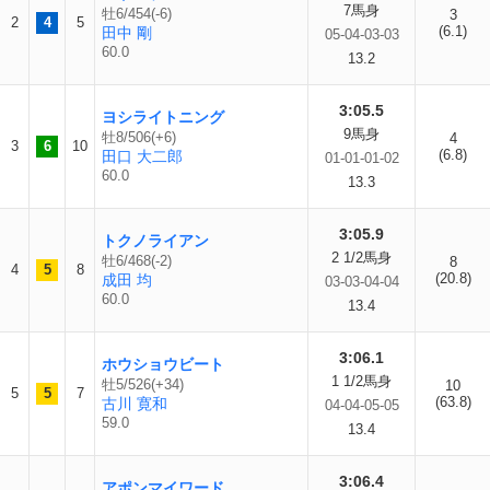
7馬身
牡6/454(-6)
3
2
4
5
(6.1)
田中 剛
05-04-03-03
60.0
13.2
3:05.5
ヨシライトニング
9馬身
牡8/506(+6)
4
3
6
10
(6.8)
田口 大二郎
01-01-01-02
60.0
13.3
3:05.9
トクノライアン
2 1/2馬身
牡6/468(-2)
8
4
5
8
(20.8)
成田 均
03-03-04-04
60.0
13.4
3:06.1
ホウショウビート
1 1/2馬身
牡5/526(+34)
10
5
5
7
(63.8)
古川 寛和
04-04-05-05
59.0
13.4
3:06.4
アポンマイワード