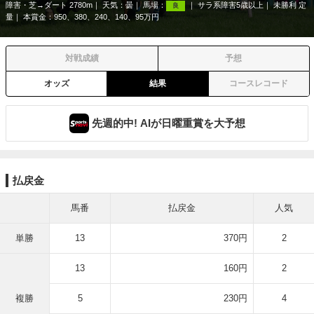
障害・芝→ダート 2780m
天気：
曇
馬場：
サラ系障害5歳以上
未勝利 定
良
量
本賞金：950、380、240、140、95万円
対戦成績
予想
オッズ
結果
コースレコード
先週的中! AIが日曜重賞を大予想
払戻金
馬番
払戻金
人気
単勝
13
370円
2
13
160円
2
複勝
5
230円
4