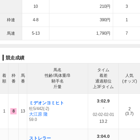
10
210円
3
枠連
4-8
390円
1
馬連
5-13
1,790円
7
競走成績
馬名
タイム
着
枠
馬
性齢/馬体重/B
着差
人気
順
番
番
騎手名
通過順位
(オッズ)
斤量
上3Fタイム
3:02.9
ミデオンヨミヒト
-
牡5/442(-2)
2
1
8
13
(3.7)
大江原 隆
02-02-02-01
59.0
13.2
3:04.0
ストレラー