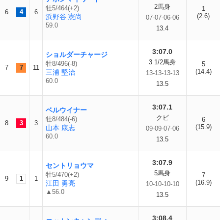
2馬身
牡5/464(+2)
1
6
4
6
(2.6)
浜野谷 憲尚
07-07-06-06
59.0
13.4
3:07.0
ショルダーチャージ
3 1/2馬身
牡8/496(-8)
5
7
7
11
(14.4)
三浦 堅治
13-13-13-13
60.0
13.5
3:07.1
ベルウイナー
クビ
牡8/484(-6)
6
8
3
3
(15.9)
山本 康志
09-09-07-06
60.0
13.5
3:07.9
セントリョウマ
5馬身
牡5/470(+2)
7
9
1
1
(16.9)
江田 勇亮
10-10-10-10
▲56.0
13.5
3:08.4